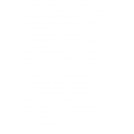
подарит миру незатейливую пьесу,
которая прославит его имя. И очень
скоро на сцене впервые была
поставлена легендарная «Любовь к
трём апельсинам». Сюжет в
произведении был сказочным, но с
трагическим конфликтом между
персонажами. Постановка
представляла собой комедию масок. То
есть это была первая в историю
фьяба.
Позже Гоцци напишет ещё ряд
произведений в этом жанре. Каждое
будет успешным. Нужно отметить,
что в театрах по всему миру до сих
пор можно посмотреть эти
классические пьесы. Кроме того, в
копилке Карло – более двух десятков
комедий плаща и шпаги. Но они не
обрели столь же громкой
известности, равно как и