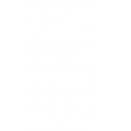
сатире и написании памфлетов.
Произведения автора были встречены
с интересом, и перед ним открылись
двери творческого мира.
К тому моменту на пике популярности
находились реалистичные пьесы.
Кумирами публики считались Пьетро
Кьяри и Карло Гольдони. Последний
стал для Карло настоящим
литературным антагонистом. В
полемике, возникшей между двумя
поэтами, родилась череда эссе, где они
спорили, какой стиль можно называть
пошлым, примитивным, созданным для
плебеев. Гольдони считал комедию
масок, знатоком которой по праву
считался Карло, низменной. Гоцци же
был уверен, что это лучшее из того,
что когда-либо создавалось в Венеции.
Кончилось тем, что Гоцци, успевший
написать несколько пьес в стиле
гуманиста Пульчи, заявил, что