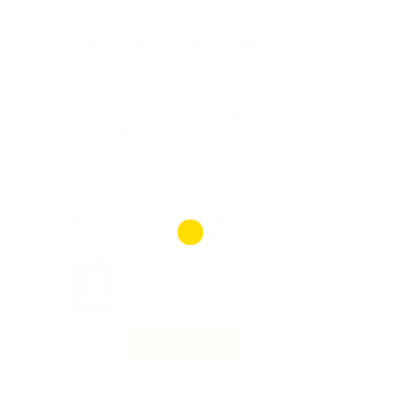
произведение «Бесполезные мемуары».
Карло Гоцци скончался 4 апреля 1806
года и похоронен в церкви Сан-Касиано
в родной Венеции.
Категория:
Энциклопедия
литературы
|
Просмотров:
2222
|
Добавил:
redaktor
|
Теги:
биография
классиков
,
Карло Гоцци
,
энциклопедия
литературы
|
Рейтинг:
5.0
/
1
Всего комментариев
:
0
Войдите:
Отправить