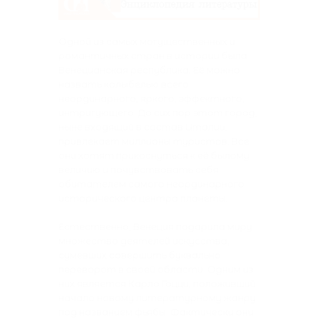
Одной из самых могущественных и
романтичных стран в истории была
Венецианская республика. Её можно
назвать колыбелью всего
неординарного, яркого, эффектного,
интригующего. До сих пор этот город,
ныне входящий в состав Италии,
привлекает миллионы туристов. Все
они хотят прикоснуться к её былому
величию и почувствовать себя
обитателем самого неординарного
исторического центра планеты.
Естественно, Венеция подарила миру
множество деятелей искусства,
сумевших совершить буквально
переворот в своей области. Одним из
них является Карло Гоцци, положивший
начало новому литературному жанру
под названием фьябы. Фактически они