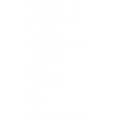
Психология творчества
Лайфхак для писателя
Взгляд критика
Литературный календарь
Комната отдыха
Разное
Архив новостей
ТОПы
А знаете...
Энциклопедия литературы