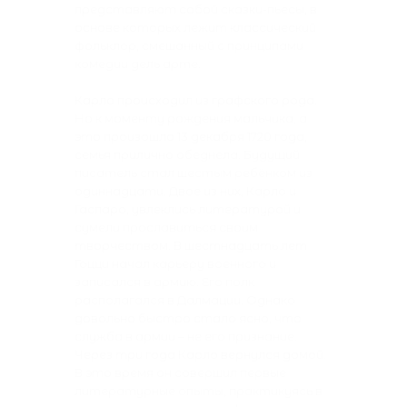
представляют собой сказки-пьесы, в
основе которых лежит классический
фольклор, смешанный с принципами
комедии дель арте.
Карло происходил из графского рода.
Но к моменту рождения мальчика, а
это произошло 13 декабря 1720 года,
семья прилично обеднела. Будущий
писатель стал шестым ребёнком из
одиннадцати. Двое из них, Карло и
Гаспаро, увлеклись литературой и
сумели прославиться своим
творчеством. В шестнадцать лет
Гоцци начал карьеру военного и
записался в армию. Его полк
располагался в Далмации. Однако
довольно быстро стало ясно, что
служба в армии – не его признание.
Через три года Карло вернулся домой.
В это время он совершил первые
литературные опыты, практикуясь в