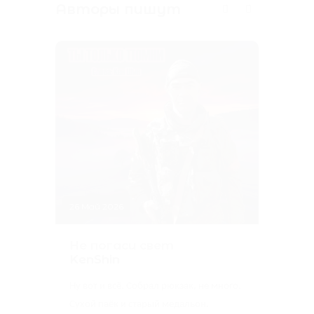
Авторы пишут
15 А
Та
ко
Ar
26 Май 2026
Там
Не погаси свет
Ты 
KenShin
Мар
Воз
Ну вот и всё. Собрал рюкзак, не много.
Сухой паёк и старый медальон.
Фа