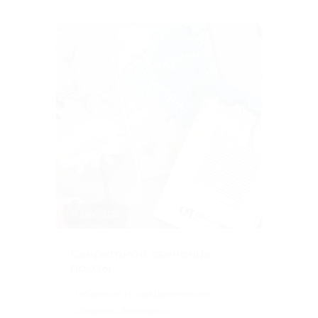
24 
Же
Рец
17 Дек 2025
дож
Секретное свечение
прозы
О сборнике Игоря Щепёткина
«Секреты Виктории»