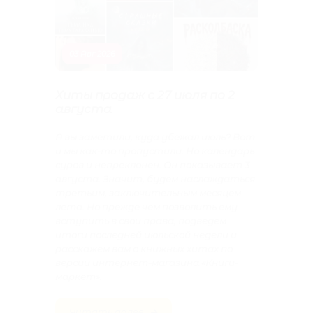
03 Авг 2026
28 И
Хиты продаж с 27 июля по 2
Хиты
августа
Скольк
А вы заметили, куда убежал июль? Вот
о том,
и мы как-то пропустили. Но календарь
одни в
суров и непреклонен. Он показывает 3
другие
августа. Значит, будем наслаждаться
зачаст
третьим, заключительным месяцем
отраж
лета. Но прежде чем позволить ему
мы пуб
вступить в свои права, подведем
на ст
итоги последней июльской недели и
«Книг
расскажем вам о книжных хитах по
версии интернет-магазина «Книги-
Сегодн
маркет».
июля.
Читать далее
Чит