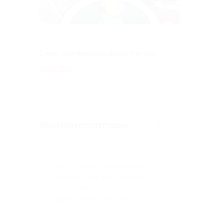
Семь профессий Васи Репки
Детс
руб.150
Март
руб.1
Комментаторы
Автор врёт! Причём, врёт по
Ав
наглому. Цитата: "Высоцкий
вн
расписался на своём
ра
портрете, потом мы с ним
по
выпили за знакомство.Он
вы