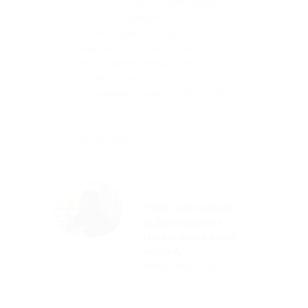
успокоил меня насчёт неудачи
ус
с лит.институтом и
с 
посоветовал поступить в
по
университет искусств,
ун
оттачивать дальше свой
от
талант живописца, и
та
неожиданно сменив тему, стал
не
меня
ме
09 Авг 2026
09
"Как встреча с
В.Высоцким
изменила мою
жизнь"
Александр Ильин