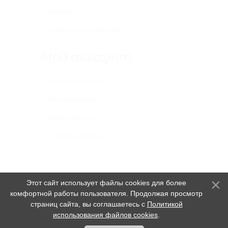
Форум
Публичная оферта
Мой аккаунт
Войти на сайт
Регистрация
Моя корзина
Список желаний
Этот сайт использует файлы cookies для более
комфортной работы пользователя. Продолжая просмотр
страниц сайта, вы соглашаетесь с
Политикой
Издательская группа "Союз
использования файлов cookies
.
писателей" © 2026
.