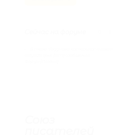
Сейчас на форуме
В теме
"Годунова Катерина"
пишет
В т
catya29
. Уже
(5971) сообщений.
Уже
(8
Форум [
Поэзия
]
Форум 
Союз
писателей