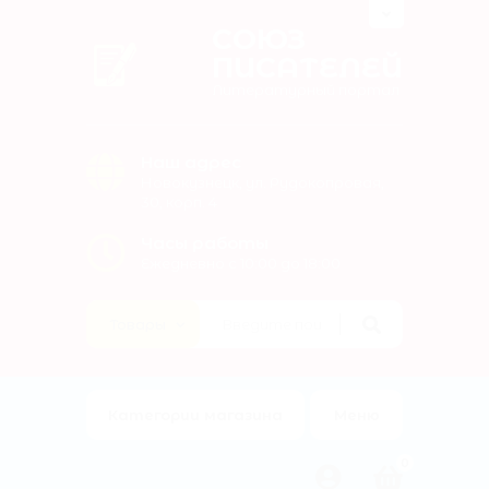
СОЮЗ
ПИСАТЕЛЕЙ
Литературный портал
Наш адрес
Новокузнецк, ул. Рудокопровая,
30, корп. 4
Часы работы
Ежедневно с 10:00 до 18:00
Категории магазина
Меню
0