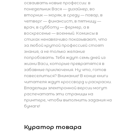
осваивать новые профессии: в
понедельник Вася — дизайнер, во
вторник — моряк, в среду — повар, в
четверг — финансист, в пятницу —
врач, в субботу — фермер, а в
воскресенье — военный. Комиксы в
стихах ненавязчиво показывают, что
за любой крутой профессией стоят
знания, а не только желание
попробовать. Тебя ждут семь дней из
жизни Васи, которые превратятся в
забавные приключения. Ну что, готов
повеселиться? Внимание! В конце книги
читателя ждут кроссворд и раскраски.
Владельцы электронной версии могут
распечатать эти страницы на
принтере, чтобы выполнить задания на
бумаге!
Куратор товара