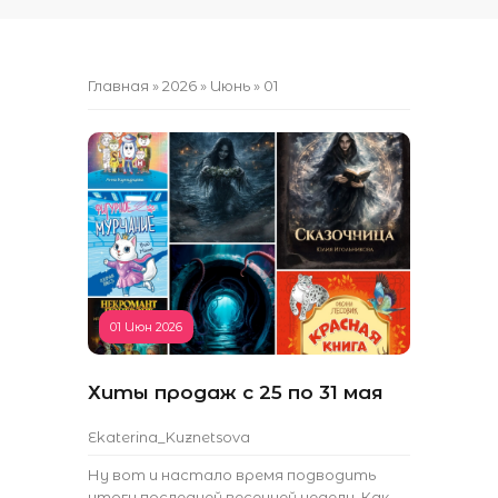
Главная
»
2026
»
Июнь
»
01
01 Июн 2026
Хиты продаж с 25 по 31 мая
Ekaterina_Kuznetsova
Ну вот и настало время подводить
итоги последней весенней недели. Как