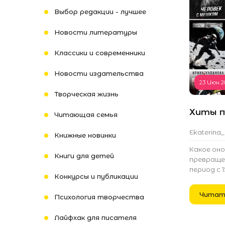
Выбор редакции - лучшее
Новости литературы
Классики и современники
Новости издательства
23 Июн 2
Творческая жизнь
Хиты п
Читающая семья
Ekaterina
Книжные новинки
Какое он
Книги для детей
превращен
период с 1
Конкурсы и публикации
Читат
Психология творчества
Лайфхак для писателя