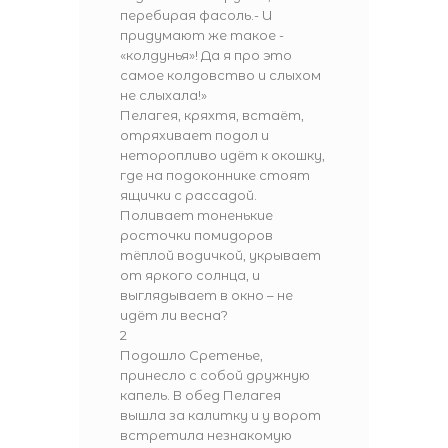
перебирая фасоль.- И
придумают же такое -
«колдунья»! Да я про это
самое колдовство и слыхом
не слыхала!»
Пелагея, кряхтя, встаёт,
отряхивает подол и
неторопливо идёт к окошку,
где на подоконнике стоят
ящички с рассадой.
Поливает тоненькие
росточки помидоров
тёплой водичкой, укрывает
от яркого солнца, и
выглядывает в окно – не
идёт ли весна?
2
Подошло Сретенье,
принесло с собой дружную
капель. В обед Пелагея
вышла за калитку и у ворот
встретила незнакомую