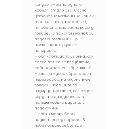
конуре, вместо одного
кобеля, стало два. Сосед
установил капканы на кошек,
травил синиц и воробьёв,
чтобы они не клевали корм у
голубей, и по ночам на любой
подозрительный шум
выскакивал с ружьём
наперевес.
Нюся наблюдала из окна, как
сосед лазит по голубятне,
собирая помёт в бумажный
мешок, а мусор сбрасывает
через забор, на клубничные
грядки. Нюся щурила
изумрудные глаза, её ноздри
сердито раздувались, а
пальцы нервно царапали
подоконник.
А вот и март-барин
подкатил под ворота. В
небе появилось больше