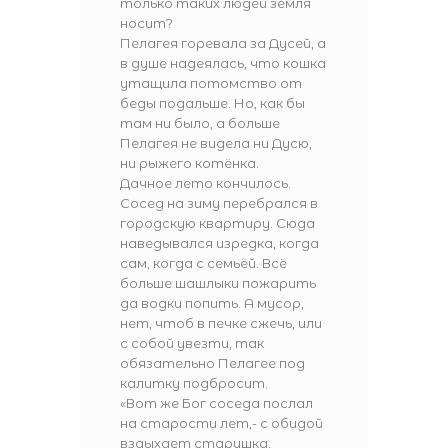
только таких людей земля
носит?
Пелагея горевала за Дусей, а
в душе надеялась, что кошка
утащила потомство от
беды подальше. Но, как бы
там ни было, а больше
Пелагея не видела ни Дусю,
ни рыжего котёнка.
Дачное лето кончилось.
Сосед на зиму перебрался в
городскую квартиру. Сюда
наведывался изредка, когда
сам, когда с семьёй. Всё
больше шашлыки пожарить
да водки попить. А мусор,
нет, чтоб в печке сжечь, или
с собой увезти, так
обязательно Пелагее под
калитку подбросит.
«Вот же Бог соседа послал
на старости лет,- с обидой
вздыхает старушка,