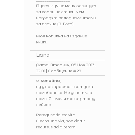
Пусть лучше меня освищут
за хорошие стихи, чем
наградят аплодисментами
за плохие (В. Гюго)
Моя копилка на издание
книги.
Liana
Дата: Вторник, 05 Ноя 2013,
22:01 | Сообщение #
29
e-sonatina
,
ну у вас просто шкатулка-
самобранка. Не успеть за
вами. Я шмеля тоже утащу
сейчас.
Peregrinatio est vita.
Electa una via, non datur
recursus ad alteram