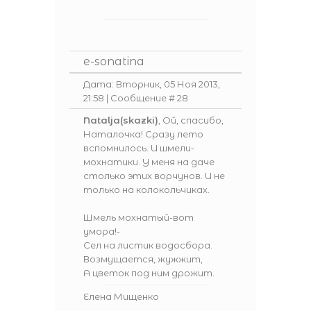
e-sonatina
Дата: Вторник, 05 Ноя 2013,
21:58 | Сообщение #
28
Natalja(skazki)
, Ой, спасибо,
Наталочка! Сразу лето
вспомнилось. И шмели-
мохнатики. У меня на даче
столько этих ворчунов. И не
только на колокольчиках.
Шмель мохнатый-вот
умора!-
Сел на листик водосбора.
Возмущается, жужжит,
А цветок под ним дрожит.
Елена Мищенко
________________