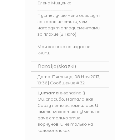
Елена Мищенко
________________
Пусть лучше меня освищут
за хорошие стихи, чем
наградят аплодисментами
за плохие (В. Гюго)
Моя копилка на издание
книги.
Natalja(skazki)
Дата: Пятница, 08 Ноя 2013,
19:36 | Сообщение #
32
Цитата
e-sonatina
(
)
Ой, спасибо, Наталочка!
Сразу лето вспомнилось. И
шмели-мохнатики. У меня на
даче столько этих
ворчунов. И не только на
колокольчиках.