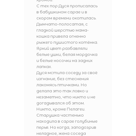
С тех пор Дуся прописалась
в бабушкином сарае и в
скором времени окотилась.
Дымчато-полосатая, с
гладкой шерстью мама-
кошка привела огненно
рыжего пушистого котёнка.
Яркий цвет разбавляли
белые ушки, белая мордочка
и белые носочки на задних
лапках.
Дуся мстила соседу за своё
изгнание, без стеснения
лакомясь птичками. Но
делала это так ловко и
незаметно, что никто и не
догадывался об этом.
Никто, кроме Пелагеи.
Старушка частенько
находила в сарае голубиные
перья. Но когда, заподозрив
неладное, жена соседа