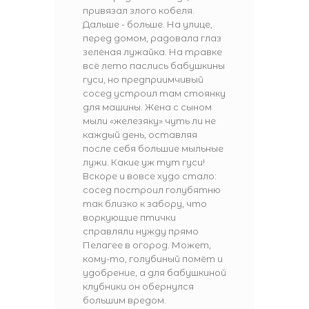
привязал злого кобеля.
Дальше - больше. На улице,
перед домом, радовала глаз
зелёная лужайка. На травке
всё лето паслись бабушкины
гуси, но предприимчивый
сосед устроил там стоянку
для машины. Жена с сыном
мыли «железяку» чуть ли не
каждый день, оставляя
после себя большие мыльные
лужи. Какие уж тут гуси!
Вскоре и вовсе худо стало:
сосед построил голубятню
так близко к забору, что
воркующие птички
справляли нужду прямо
Пелагее в огород. Может,
кому-то, голубиный помёт и
удобрение, а для бабушкиной
клубники он обернулся
большим вредом.