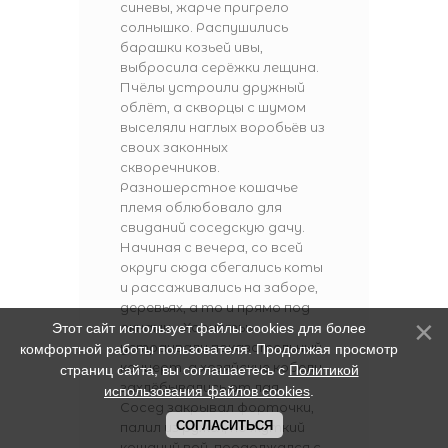
синевы, жарче пригрело
солнышко. Распушились
барашки козьей ивы,
выбросила серёжки лещина.
Пчёлы устроили дружный
облёт, а скворцы с шумом
выселяли наглых воробьёв из
своих законных
скворечников.
Разношерстное кошачье
племя облюбовало для
свиданий соседскую дачу.
Начиная с вечера, со всей
округи сюда сбегались коты
и рассаживались на заборе,
деревьях, а то и прямо под
окнами. «Хористы»
Этот сайт использует файлы cookies для более
устраивали показательный
комфортной работы пользователя. Продолжая просмотр
концерт, а хозяйские кобели
страниц сайта, вы соглашаетесь с
Политикой
захлёбывались от лая.
использования файлов cookies
.
Сосед закрывал форточки,
СОГЛАСИТЬСЯ
палил из ружья, но жуткий
кошачий вой, продолжался с