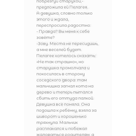
побрезгуй старухой,-
предложила ей Пелагея.
А девушка, словно только
этого и ждала,
переспросила радостно:
- Правда? Вы меня к себе
зовёте?
-Зову. Места не пересидишь,
а мне веселей будет.
Пелагее хотелось сказать:
«Не так страшно», но
старушка промолчала и
покосилась в сторону
соседского двора: там
мальчишка загнал кота на
дерево и теперь пытался
сбить его оттуда палкой.
Девушка всё поняла. Она
подошла к ребёнку, взяла за
шиворот и хорошенько
тряхнула. Мальчик
расплакался и побежал
жаловаться родителям, а