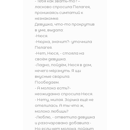
- Тебя как звать-то? –
ласково спросила Пелагея,
проникаясь симпатий к
незнакомке.
Девушка, что-то прокрутив
в уме, выдала:
-Нюся.
-Нюрка, значит?- уточнила
Пелагея.
-Нет, Нюся, - стояла на
своём девушка.
-Ладно, пойдём, Нюся в дом,
нечего мёрзнуть. Я щи
вкусные сварила.
Пообедаем.
- А молоко есть?-
неожиданно спросила Нюся.
- Нету, милая. Зорька ещё не
отелилась. А ты что ж,
молоко любишь?
-Люблю, - ответила девушка
и разочаровано добавила:-
Но если нет молока, пойдут