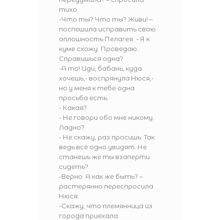
тихо.
-Что ты? Что ты? Живи! –
поспешила исправить свою
оплошность Пелагея. - Я к
куме схожу. Проведаю.
Справишься одна?
-А то! Иди, бабань, куда
хочешь,- воспрянула Нюся,-
но у меня к тебе одна
просьба есть.
- Какая?
- Не говори обо мне никому.
Ладно?
- Не скажу, раз просишь. Так
ведь всё одно увидят. Не
станешь же ты взаперти
сидеть?
-Верно. А как же быть? –
растерянно переспросила
Нюся.
-Скажу, что племянница из
города приехала.