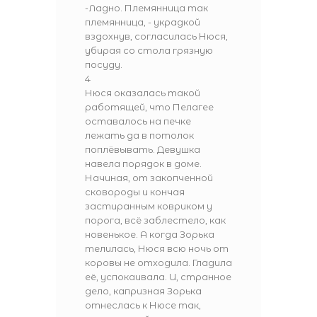
-Ладно. Племянница так
племянница, - украдкой
вздохнув, согласилась Нюся,
убирая со стола грязную
посуду.
4
Нюся оказалась такой
работящей, что Пелагее
оставалось на печке
лежать да в потолок
поплёвывать. Девушка
навела порядок в доме.
Начиная, от закопченной
сковороды и кончая
застиранным ковриком у
порога, всё заблестело, как
новенькое. А когда Зорька
телилась, Нюся всю ночь от
коровы не отходила. Гладила
её, успокаивала. И, странное
дело, капризная Зорька
отнеслась к Нюсе так,