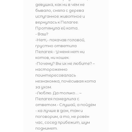
девушка, как ни в чём не
бывало, сняла с дерева
испуганное животное и
вернулась к Пелагее.
Протянула ей кота.
- Ваш?
-Нет,- покачав головой,
грустно ответила
Пелагея.- У меня нет ни
котов, ни кошек.
-Почему? Вы их не любите? –
настороженно
поинтересовалась
незнакомка, почёсывая кота
за ухом.
-Люблю. Да только…. –
Пелагея помедлила с
ответом.- Слушай, а пойдём
- ка лучше в дом, там и
поговорим, а то, не ровён
час, сосед прибежит, шум
поднимет.