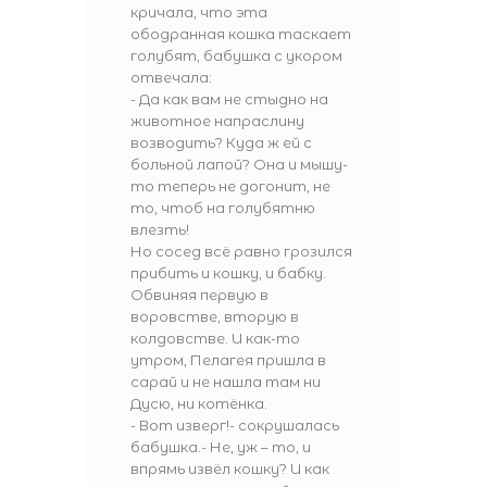
кричала, что эта
ободранная кошка таскает
голубят, бабушка с укором
отвечала:
- Да как вам не стыдно на
животное напраслину
возводить? Куда ж ей с
больной лапой? Она и мышу-
то теперь не догонит, не
то, чтоб на голубятню
влезть!
Но сосед всё равно грозился
прибить и кошку, и бабку.
Обвиняя первую в
воровстве, вторую в
колдовстве. И как-то
утром, Пелагея пришла в
сарай и не нашла там ни
Дусю, ни котёнка.
- Вот изверг!- сокрушалась
бабушка.- Не, уж – то, и
впрямь извёл кошку? И как