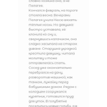
словно хозяйка она, а не
Пелагея.
Кончался февраль, на пороге
стояла весна. Вечерами
Пелагея учила Нюсю вязать
тёплые носки. Но девушка
быстро уставала, её
клонила ко сну и,
свернувшись калачиком, она
сладко засыпала на старом
диване. Старушка украдкой
крестила девушку, читала
молитву и тоже
отправлялась спать.
Сосед уже окончательно
перебрался на дачу,
разворотив машиной, как
танком, лужайку перед
бабушкиным домом. Рядом с
колодцем сооружался
курятник, готовился пруд
для уток. В голубятне
поселились новые голуби, а в