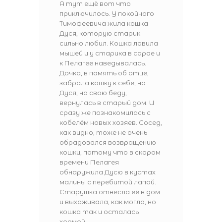
А тут ещё вот что
приключилось. У покойного
Тимофеевича жила кошка
Дуся, которую старик
сильно любил. Кошка ловила
мышей и у старика в сарае и
к Пелагее наведывалась.
Дочка, в память об отце,
забрала кошку к себе, но
Дуся, на свою беду,
вернулась в старый дом. И
сразу же познакомилась с
кобелём новых хозяев. Сосед,
как видно, тоже не очень
обрадовался возвращению
кошки, потому что в скором
времени Пелагея
обнаружила Дусю в кустах
малины с перебитой лапой.
Старушка отнесла её в дом
и выхаживала, как могла, но
кошка так и осталась
хромой.