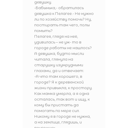
девушку.
-Бабынька,- обратилась
девушка к Пелагее.- Не нужно
ли по хозяйству помочь? Ну,
постирать там чего, полы
помыть?
Пелагея, глядя на неё,
удивилась – не уж- то в
городе работы не нашлось?
А девушка, будто мысли
читала, глянула на
старушку изумрудными
глазами, да и отвечает:
-А что там хорошего, в
городе? Я к деревенской
жизни привыкла, к простору.
Как мамка умерла, а я одна
осталась, так вот и ищу, к
кому бы пристать да
помогать по мере сил.
Никому я в городе не нужна,
а на землице, глядишь, и
пригожусь.