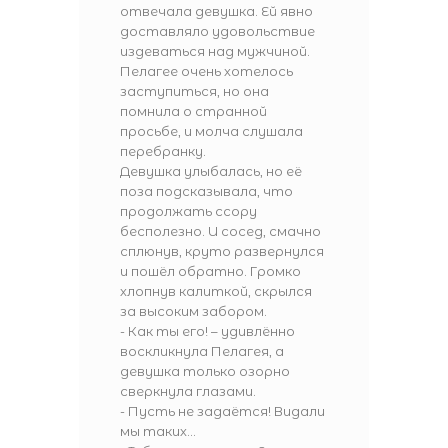
отвечала девушка. Ей явно
доставляло удовольствие
издеваться над мужчиной.
Пелагее очень хотелось
заступиться, но она
помнила о странной
просьбе, и молча слушала
перебранку.
Девушка улыбалась, но её
поза подсказывала, что
продолжать ссору
бесполезно. И сосед, смачно
сплюнув, круто развернулся
и пошёл обратно. Громко
хлопнув калиткой, скрылся
за высоким забором.
- Как ты его! – удивлённо
воскликнула Пелагея, а
девушка только озорно
сверкнула глазами.
- Пусть не задаётся! Видали
мы таких…