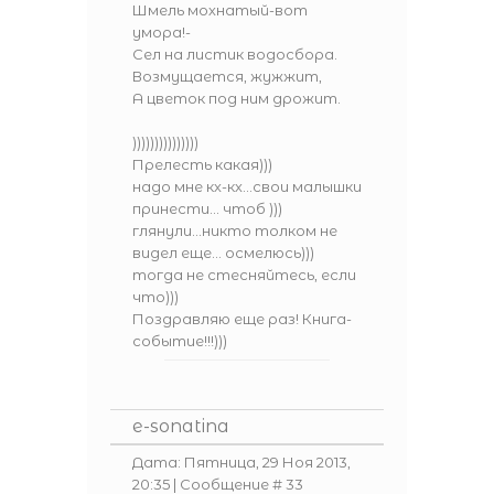
Шмель мохнатый-вот
умора!-
Сел на листик водосбора.
Возмущается, жужжит,
А цветок под ним дрожит.
)))))))))))))))
Прелесть какая)))
надо мне кх-кх...свои малышки
принести... чтоб )))
глянули...никто толком не
видел еще... осмелюсь)))
тогда не стесняйтесь, если
что)))
Поздравляю еще раз! Книга-
событие!!!)))
e-sonatina
Дата: Пятница, 29 Ноя 2013,
20:35 | Сообщение #
33