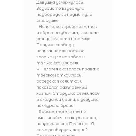
Девушка усмехнулась.
Задиристо вздёрнула
подбородок и подмигнула
старушке
- Ничего, как прибежит, так
и обратно убежит,- сказала,
отпуская кота на землю.
Получив свободу,
напуганное животное
запрыгнуло на забор и
только его и видели.
А Пелагея оказалась права: с
треском открылась
соседская калитка, и
показался разъярённый
хозяин. Старушка съёжилась
в ожидании брани, а девушка
нахмурила брови.
- Бабань, только ты не
вмешивайся в наш разговор,-
попросила она Пелагею.- Я
сама разберусь, ладно?
Пелагея не успела