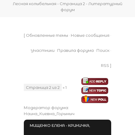
Лесная колыбельная - Страница 2 - Литературный
форум
[
Обновленные темы
·
Новые сообщения
·
Участники
·
Правила форума
·
Поиск
·
RSS
]
Страница
2
из
2
«
1
2
Модератор форума:
Наина_Киевна_Горыныч
МИЩЕНКО ЕЛЕНА - КРИНИЧКА,