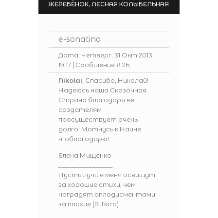
ЖЕРЕБЁНОК, ЛЕСНАЯ КОЛЫБЕЛЬНАЯ
e-sonatina
Дата: Четверг, 31 Окт 2013,
19:17 | Сообщение #
26
Nikolai
, Спасибо, Николай!
Надеюсь наша Сказочная
Страна благодаря её
создателям
просуществует очень
долго! Мотнусь к Наине
-поблагодарю!
Елена Мищенко
________________
Пусть лучше меня освищут
за хорошие стихи, чем
наградят аплодисментами
за плохие (В. Гюго)