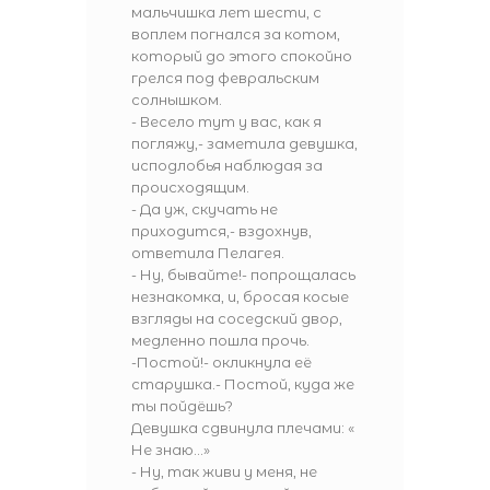
мальчишка лет шести, с
воплем погнался за котом,
который до этого спокойно
грелся под февральским
солнышком.
- Весело тут у вас, как я
погляжу,- заметила девушка,
исподлобья наблюдая за
происходящим.
- Да уж, скучать не
приходится,- вздохнув,
ответила Пелагея.
- Ну, бывайте!- попрощалась
незнакомка, и, бросая косые
взгляды на соседский двор,
медленно пошла прочь.
-Постой!- окликнула её
старушка.- Постой, куда же
ты пойдёшь?
Девушка сдвинула плечами: «
Не знаю…»
- Ну, так живи у меня, не