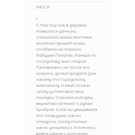
НЮСЯ
1
С тех пор как в деревне
появились дачники,
спокойной жизни местных
жителей пришёл конец.
Особенно не повезло
бабушке Пелагее. Раньше по
соседству жил старик
Тимофеевич, но после его
смерти, дочка продала дом
какому-то городскому
знакомому. Новый хозяин
сразу установил свои
порядки. Сначала колодец,
вырытый на меже, к рукам
прибрал. И как ни увещевала
его старушка, как ни
стыдила, сосед только
нагло ухмылялся. А потом и
вовсе рядом с колодцем