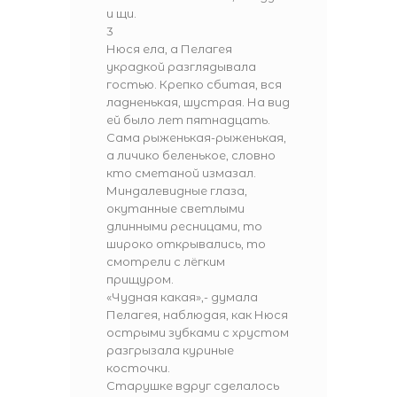
и щи.
3
Нюся ела, а Пелагея
украдкой разглядывала
гостью. Крепко сбитая, вся
ладненькая, шустрая. На вид
ей было лет пятнадцать.
Сама рыженькая-рыженькая,
а личико беленькое, словно
кто сметаной измазал.
Миндалевидные глаза,
окутанные светлыми
длинными ресницами, то
широко открывались, то
смотрели с лёгким
прищуром.
«Чудная какая»,- думала
Пелагея, наблюдая, как Нюся
острыми зубками с хрустом
разгрызала куриные
косточки.
Старушке вдруг сделалось