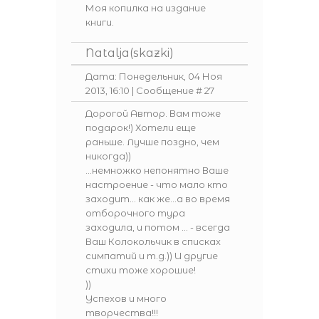
Моя копилка на издание
книги.
Natalja(skazki)
Дата: Понедельник, 04 Ноя
2013, 16:10 | Сообщение #
27
Дорогой Автор. Вам тоже
подарок!) Хотели еще
раньше. Лучше поздно, чем
никогда))
…немножко непонятно Ваше
настроение - что мало кто
заходит… как же…а во время
отборочного тура
заходила, и потом … - всегда
Ваш Колокольчик в списках
симпатий и т.д.)) И другие
стихи тоже хорошие!
))
Успехов и много
творчества!!!