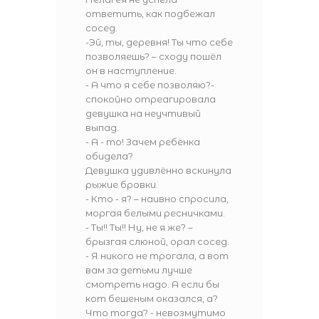
ответить, как подбежал
сосед.
-Эй, ты, деревня! Ты что себе
позволяешь? – сходу пошёл
он в наступление.
- А что я себе позволяю?-
спокойно отреагировала
девушка на неучтивый
выпад.
- А - то! Зачем ребёнка
обидела?
Девушка удивлённо вскинула
рыжие бровки.
- Кто - я? – наивно спросила,
моргая белыми ресничками.
- Ты!! Ты!! Ну, не я же? –
брызгая слюной, орал сосед.
- Я никого не трогала, а вот
вам за детьми лучше
смотреть надо. А если бы
кот бешеным оказался, а?
Что тогда? - невозмутимо