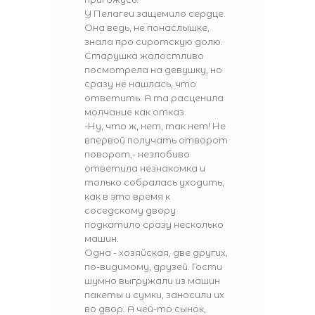
У Пелагеи защемило сердце.
Она ведь, не понаслышке,
знала про сиротскую долю.
Старушка жалостливо
посмотрела на девушку, но
сразу не нашлась, что
ответить. А та расценила
молчание как отказ.
-Ну, что ж, нет, так нет! Не
впервой получать отворот
поворот,- незлобиво
ответила незнакомка и
только собралась уходить,
как в это время к
соседскому двору
подкатило сразу несколько
машин.
Одна - хозяйская, две других,
по-видимому, друзей. Гости
шумно выгружали из машин
пакеты и сумки, заносили их
во двор. А чей-то сынок,