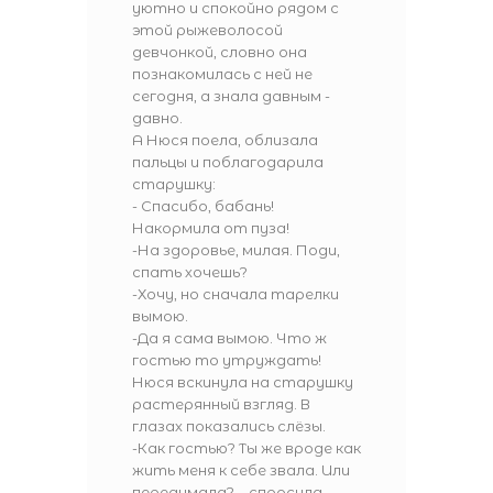
уютно и спокойно рядом с
этой рыжеволосой
девчонкой, словно она
познакомилась с ней не
сегодня, а знала давным -
давно.
А Нюся поела, облизала
пальцы и поблагодарила
старушку:
- Спасибо, бабань!
Накормила от пуза!
-На здоровье, милая. Поди,
спать хочешь?
-Хочу, но сначала тарелки
вымою.
-Да я сама вымою. Что ж
гостью то утруждать!
Нюся вскинула на старушку
растерянный взгляд. В
глазах показались слёзы.
-Как гостью? Ты же вроде как
жить меня к себе звала. Или
передумала? – спросила