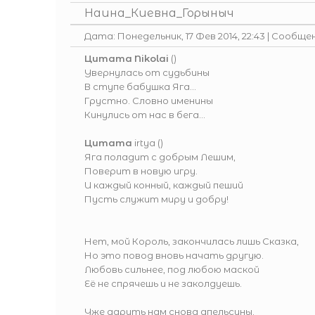
Наина_Киевна_Горыныч
Дата: Понедельник, 17 Фев 2014, 22:43 | Сообще
Цитата
Nikolai
(
)
Увернулась от судьбины
В ступе бабушка Яга...
Грустно. Словно именины
Кинулись от нас в бега...
Цитата
irtya
(
)
Яга поладит с добрым Лешим,
Поверит в новую игру.
И каждый конный, каждый пеший
Пусть служит миру и добру!
Нет, мой Король, закончилась лишь Сказка,
Но это повод вновь начать другую.
Любовь сильнее, под любою маской
Её не спрячешь и не заколдуешь.
Уже дарить нам снова апельсины.