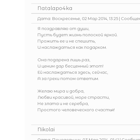
Natalapo4ka
Дата: Воскресенье, 02 Мар 2014, 13:25 | Сообще
Я поздравляю от души,
Пусть будет жизнь полоской яркой.
Прожить ее и не спешить,
И наслаждаться как подарком.
Она подарена лишь раз,
И ценим дар бесценный этот!
Ей наслаждаться здесь, сейчас,
А за грехи потом ответим.
Желаю мира и добра,
Любви красивой, море страсти,
Не злата и не серебра,
Простого человеческого счастья!
Nikolai
Дата: Понедельник, 03 Мар 2014, 01:41 | Сообщ