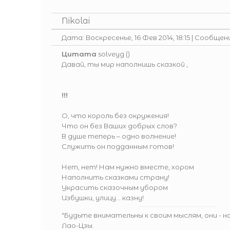
Nikolai
Дата: Воскресенье, 16 Фев 2014, 18:15 | Сообщен
Цитата
solveyg
(
)
Давай, ты мир наполнишь сказкой ,
!!!
О, что король без окружения!
Что он без Ваших добрых слов?
В душе теперь – одно волнение!
Служить он подданным готов!
Нет, нет! Нам нужно вместе, хором
Наполнить сказками страну!
Украсить сказочным убором
Избушки, улицу… казну!
"Будьте внимательны к своим мыслям, они - 
Лао-Цзы.