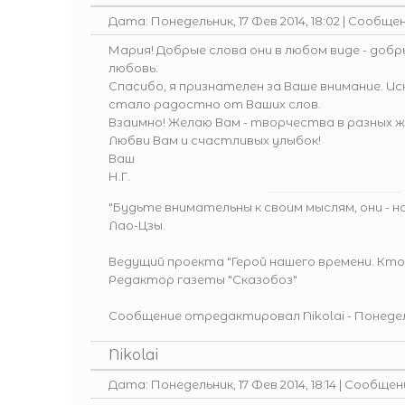
Дата: Понедельник, 17 Фев 2014, 18:02 | Сообще
Мария! Добрые слова они в любом виде - добры
любовь.
Спасибо, я признателен за Ваше внимание. Ис
стало радостно от Ваших слов.
Взаимно! Желаю Вам - творчества в разных ж
Любви Вам и счастливых улыбок!
Ваш
Н.Г.
"Будьте внимательны к своим мыслям, они - 
Лао-Цзы.
Ведущий проекта
"Герой нашего времени. Кто
Редактор газеты
"Сказобоз"
Сообщение отредактировал
Nikolai
-
Понедель
Nikolai
Дата: Понедельник, 17 Фев 2014, 18:14 | Сообще