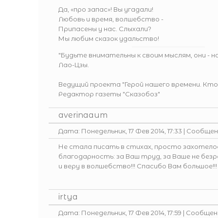
Да, «про запас»! Вы угадали!
Любовь и время, волшебство -
Припасены у нас. Слыхали?
Мы любим сказок удальство!
"Будьте внимательны к своим мыслям, они - 
Лао-Цзы.
Ведущий проекта
"Герой нашего времени. Кто
Редактор газеты
"Сказобоз"
averinaaum
Дата: Понедельник, 17 Фев 2014, 17:33 | Сообще
Не стала писать в стихах, просто захотело
благодарность: за Ваш труд, за Ваше не безр
и веру в волшебство!!! Спасибо Вам большое!!!
irtya
Дата: Понедельник, 17 Фев 2014, 17:59 | Сообще