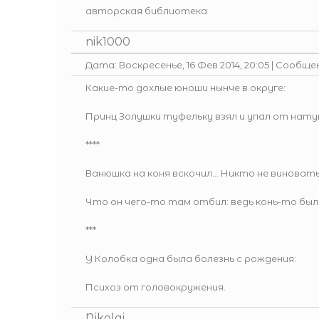
авторская библиотека
nik1000
Дата: Воскресенье, 16 Фев 2014, 20:05 | Сообще
Какие-то дохлые юноши нынче в округе:
Принц Золушки туфельку взял и упал от натуг
****
Ванюшка на коня вскочил… Никто не виноват
Что он чего-то там отбил: ведь конь-то был
***
У Колобка одна была болезнь с рождения:
Психоз от головокружения.
Nikolai