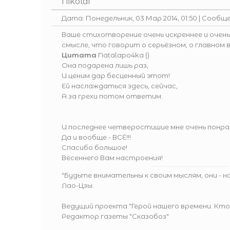
Nikolai
Дата: Понедельник, 03 Мар 2014, 01:50 | Сообщ
Ваше стихотворение очень искреннее и очень
смысле, что говорит о серьёзном, о главном 
Цитата
Natalapo4ka
(
)
Она подарена лишь раз,
И ценим дар бесценный этот!
Ей наслаждаться здесь, сейчас,
А за грехи потом ответим.
И последнее четверостишие мне очень понра
Да и вообще - ВСЁ!!!
Спасибо большое!
Весеннего Вам настроения!
"Будьте внимательны к своим мыслям, они - 
Лао-Цзы.
Ведущий проекта
"Герой нашего времени. Кто
Редактор газеты
"Сказобоз"