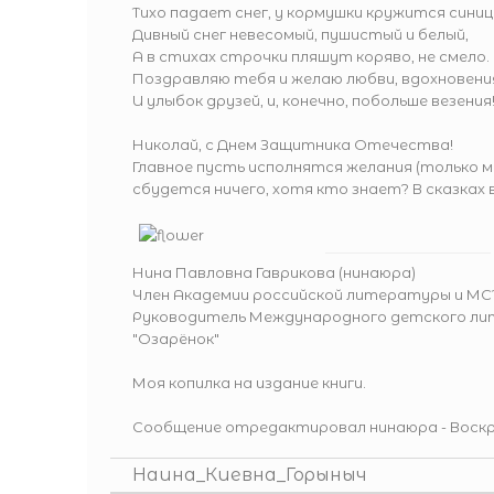
Тихо падает снег, у кормушки кружится синиц
Дивный снег невесомый, пушистый и белый,
А в стихах строчки пляшут коряво, не смело.
Поздравляю тебя и желаю любви, вдохновени
И улыбок друзей, и, конечно, побольше везения!
Николай, с Днем Защитника Отечества!
Главное пусть исполнятся желания (только мн
сбудется ничего, хотя кто знает? В сказках в
Нина Павловна Гаврикова (нинаюра)
Член Академии российской литературы и МСТ
Руководитель Международного детского ли
"Озарёнок"
Моя копилка на издание книги.
Сообщение отредактировал
нинаюра
-
Воскр
Наина_Киевна_Горыныч