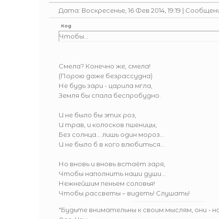
Дата: Воскресенье, 16 Фев 2014, 19:19 | Сообщен
Код
Чтобы...
Смела? Конечно же, смела!
(Порою даже безрассудна)
Не будь зари - царила мгла,
Земля бы спала беспробудно.
И не было бы этих роз,
И трав, и колосков пшеницы,
Без солнца… лишь один мороз…
И не было б в кого влюбиться…
Но вновь и вновь встаёт заря,
Чтобы наполнить наши души…
Нежнейшим пеньем соловья!
Чтобы рассветы – видеть! Слушать!
"Будьте внимательны к своим мыслям, они - 