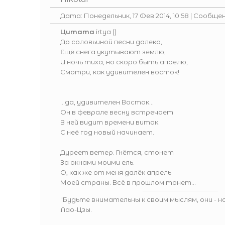
Дата: Понедельник, 17 Фев 2014, 10:58 | Сообще
Цитата
irtya
(
)
До соловьиной песни далеко,
Ещё снега укутывают землю,
И ночь тиха, но скоро быть апрелю,
Смотри, как удивителен восток!
...да, удивителен Восток...
Он в феврале весну встречает
В ней видит времени виток.
С неё год новый начинает.
Дуреет ветер. Гнётся, стонет
За окнами моими ель.
О, как же от меня далёк апрель
Моей страны. Всё в прошлом тонет…
"Будьте внимательны к своим мыслям, они - 
Лао-Цзы.