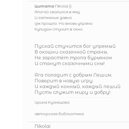
Цитата
Nikolai
(
)
Апогей свалился в яму.
И затмение давно
Уж прошло. Но вновь упрямо
Купидон стучит в окно.
Пускай стучится бог упрямый
В окошки сказочной страны,
Не зарастёт тропа бурьяном
И станут сказочными сны!
Яга поладит с добрым Лешим,
Поверит в новую игру.
И каждый конный, каждый пеший
Пусть служит миру и добру!
Ирина Кузнецова
авторская библиотека
Nikolai