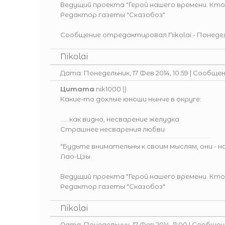
Ведущий проекта
"Герой нашего времени. Кто
Редактор газеты
"Сказобоз"
Сообщение отредактировал
Nikolai
-
Понедель
Nikolai
Дата: Понедельник, 17 Фев 2014, 10:59 | Сообще
Цитата
nik1000
(
)
Какие-то дохлые юноши нынче в округе:
...…как видно, несварение желудка
Страшнее несварения любви.
"Будьте внимательны к своим мыслям, они - 
Лао-Цзы.
Ведущий проекта
"Герой нашего времени. Кто
Редактор газеты
"Сказобоз"
Nikolai
Дата: Понедельник, 17 Фев 2014, 11:00 | Сообще