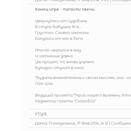
Конец игре - погасли свечи.
Увернулась от судьбины
В ступе бабушка Яга...
Грустно. Словно именины
Кинулись от нас в бега.
Апогей свалился в яму.
И затмение давно
Уж прошло. Но вновь упрямо
Купидон стучит в окно.
"Будьте внимательны к своим мыслям, они - 
Лао-Цзы.
Ведущий проекта
"Герой нашего времени. Кто
Редактор газеты
"Сказобоз"
irtya
Дата: Понедельник, 17 Фев 2014, 14:12 | Сообщен