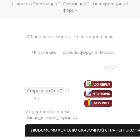
Николаю Гантимуру I - Страница 2 - Литературный
форум
[
Обновленные темы
·
Новые сообщения
·
Участники
·
Правила форума
·
Поиск
·
RSS
]
Страница
2
из
3
«
1
2
3
»
Модератор форума:
Наина_Киевна_Горыныч
ЛЮБИМОМУ КОРОЛЮ СКАЗОЧНОЙ СТРАНЫ НИКОЛАЮ