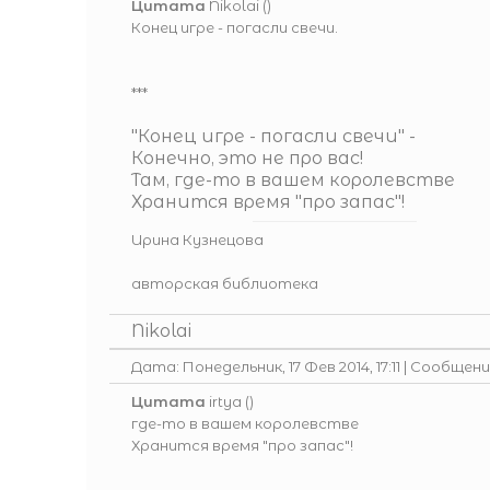
Цитата
Nikolai
(
)
Конец игре - погасли свечи.
***
"Конец игре - погасли свечи" -
Конечно, это не про вас!
Там, где-то в вашем королевстве
Хранится время "про запас"!
Ирина Кузнецова
авторская библиотека
Nikolai
Дата: Понедельник, 17 Фев 2014, 17:11 | Сообщен
Цитата
irtya
(
)
где-то в вашем королевстве
Хранится время "про запас"!