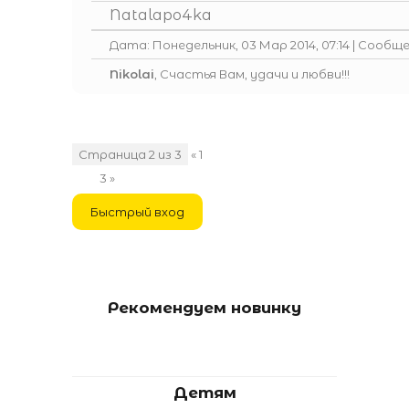
Natalapo4ka
Дата: Понедельник, 03 Мар 2014, 07:14 | Сообщ
Nikolai
, Счастья Вам, удачи и любви!!!
Страница
2
из
3
«
1
2
3
»
Рекомендуем новинку
Детям