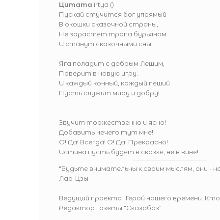
Цитата
irtya
(
)
Пускай стучится бог упрямый
В окошки сказочной страны,
Не зарастёт тропа бурьяном
И станут сказочными сны!
Яга поладит с добрым Лешим,
Поверит в новую игру.
И каждый конный, каждый пеший
Пусть служит миру и добру!
Звучит торжественно и ясно!
Добавить нечего тут мне!
О! Да! Всегда! О! Да! Прекрасно!
Истина пусть будет в сказке, не в вине!
"Будьте внимательны к своим мыслям, они - 
Лао-Цзы.
Ведущий проекта
"Герой нашего времени. Кто
Редактор газеты
"Сказобоз"