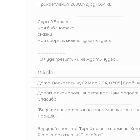
Прикрепления:
2608972.jpg
(106.4 Kb)
Сергей Балиев
моя библиотека
сказки
мой сборник можно купить здесь
------------------
..О чуде грезить - и не ждать чудес!..
Nikolai
Дата: Воскресенье, 02 Мар 2014, 07:05 | Сообщ
Дорогие скоморохи, видеть вас - уже радость
Спасибо!
"Будьте внимательны к своим мыслям, они - 
Лао-Цзы.
Ведущий проекта
"Герой нашего времени. Кто
Редактор газеты
"Сказобоз"