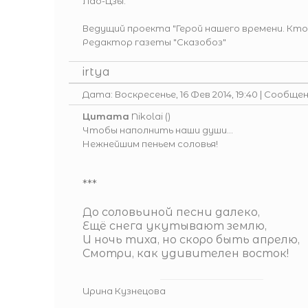
Лао-Цзы.
Ведущий проекта
"Герой нашего времени. Кто
Редактор газеты
"Сказобоз"
irtya
Дата: Воскресенье, 16 Фев 2014, 19:40 | Сообще
Цитата
Nikolai
(
)
Чтобы наполнить наши души…
Нежнейшим пеньем соловья!
***
До соловьиной песни далеко,
Ещё снега укутывают землю,
И ночь тиха, но скоро быть апрелю,
Смотри, как удивителен восток!
Ирина Кузнецова