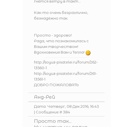
гнётся ветру в такт...
Как-то очень безразлично,
безнадёжно так.
Просто - здорово!
Рада, что познакомилась с
Вашим творчеством!
Вдохновения Вам и Тепла!
http://soyuz-pisatelei.ru/forum/262-
13560-1
http://soyuz-pisatelei.ru/forum/261-
13561-1
ДОБРО ПОЖАЛОВАТЬ
Анд-Рей
Дата: Четверг, 08 Дек 2016, 16:43
| Сообщение #
384
Просто так...
Ни шатко ни валко...