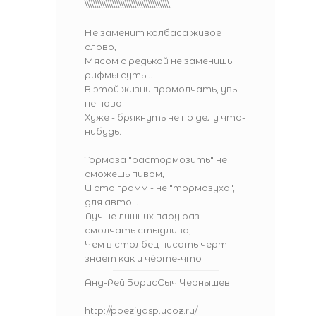
\\\\\\\\\\\\\\\\\\\\\\\\\\\\\\\\\\\\\\\\
Не заменит колбаса живое
слово,
Мясом с редькой не заменишь
рифмы суть...
В этой жизни промолчать, увы -
не ново.
Хуже - брякнуть не по делу что-
нибудь.
Тормоза "растормозить" не
сможешь пивом,
И сто грамм - не "тормозуха",
для авто...
Лучше лишних пару раз
смолчать стыдливо,
Чем в столбец писать черт
знает как и чёрте-что
Анд-Рей БорисСыч Чернышев
http://poeziyasp.ucoz.ru/