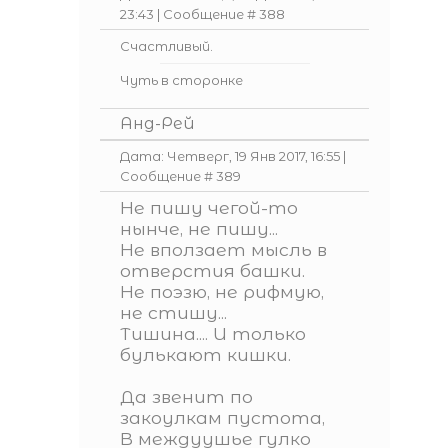
23:43 | Сообщение #
388
Счастливый.
Чуть в сторонке
Анд-Рей
Дата: Четверг, 19 Янв 2017, 16:55 |
Сообщение #
389
Не пишу чегой-то
нынче, не пишу...
Не вползает мысль в
отверстия башки.
Не поэзю, не рифмую,
не стишу...
Тишина.... И только
булькают кишки.
Да звенит по
закоулкам пустота,
В междуушье гулко