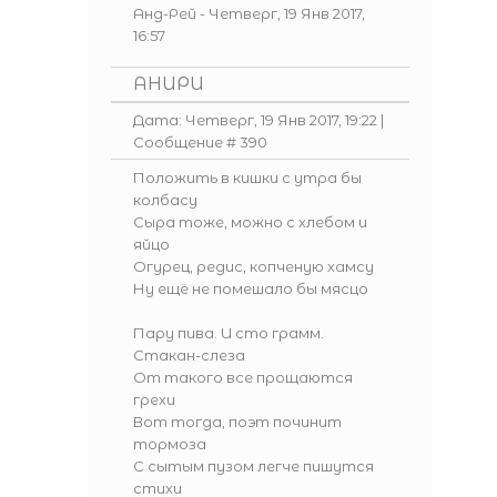
Анд-Рей
-
Четверг, 19 Янв 2017,
16:57
АНИРИ
Дата: Четверг, 19 Янв 2017, 19:22 |
Сообщение #
390
Положить в кишки с утра бы
колбасу
Сыра тоже, можно с хлебом и
яйцо
Огурец, редис, копченую хамсу
Ну ещё не помешало бы мясцо
Пару пива. И сто грамм.
Стакан-слеза
От такого все прощаются
грехи
Вот тогда, поэт починит
тормоза
С сытым пузом легче пишутся
стихи