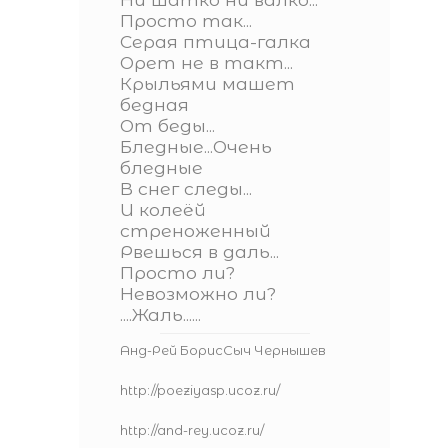
Просто так...
Серая птица-галка
Орет не в такт...
Крыльями машет
бедная
От беды...
Бледные...Очень
бледные
В снег следы...
И колеёй
стреноженный
Рвешься в даль...
Просто ли?
Невозможно ли?
....Жаль......
Анд-Рей БорисСыч Чернышев
http://poeziyasp.ucoz.ru/
http://and-rey.ucoz.ru/