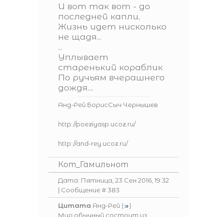
И вот так вот - до
последней капли,
Жизнь идет нисколько
не щадя...
...
Уплывает
старенький кораблик
По ручьям вчерашнего
дождя....
Анд-Рей БорисСыч Чернышев
http://poeziyasp.ucoz.ru/
http://and-rey.ucoz.ru/
Кот_Гамильнот
Дата: Пятница, 23 Сен 2016, 19:32
| Сообщение #
383
Цитата
Анд-Рей
(
)
Мир обычный состоит из