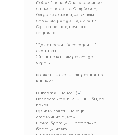
Добрый вечер! Очень красивое
стихотворение. С глубоким, я
бы даже сказала, извечным
смыслом: рождение, смерть.
Единственное, немного
смутило:
"Даже время - бессердечный
скальпель -
Жизнь по каплям режет до
черты".
Может ли скальпель резать по
каплям?
Цитата
Анд-Рей
(
)
Возраст что-ли? Тишины бы, да
покоя...
Где ж их взять? Вокруг
стремнина суеты...
Ноет, братцы... Постоянно,
братцы, ноет...