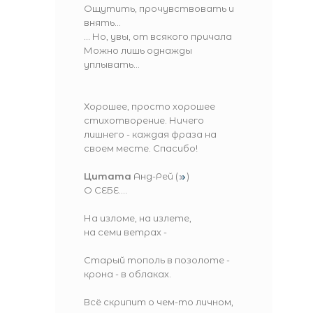
Ощутить, прочувствовать и
внять...
... Но, увы, от всякого причала
Можно лишь однажды
уплывать...
Хорошее, просто хорошее
стихотворение. Ничего
лишнего - каждая фраза на
своем месте. Спасибо!
Цитата
Анд-Рей
(
)
О СЕБЕ....
На изломе, на излете,
на семи ветрах -
Старый тополь в позолоте -
крона - в облаках.
Всё скрипит о чем-то личном,