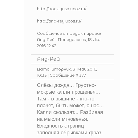
http://poeziyasp.ucoz.ru/
http://and-rey.ucoz.ru/
Сообщение отредактировал
Анд-Рей
-
Понедельник, 18 Июл
2016, 12:42
Анд-Рей
Дата: Вторник, 31 Май 2016,
10:33 | Сообщение #
377
Слёзы дождя... Грустно-
мокрые капли прощенья...
Там - в вышине - кто-то
плачет, быть может, о нас...
Капли скользят... Разбивая
на мысли мгновенья,
Бледность страниц
заполняя обрывками фраз.