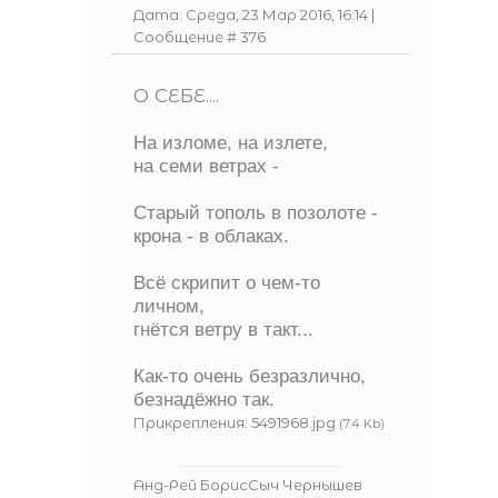
Дата: Среда, 23 Мар 2016, 16:14 |
Сообщение #
376
О СЕБЕ....
На изломе, на излете,
на семи ветрах -
Старый тополь в позолоте -
крона - в облаках.
Всё скрипит о чем-то
личном,
гнётся ветру в такт...
Как-то очень безразлично,
безнадёжно так.
Прикрепления:
5491968.jpg
(7.4 Kb)
Анд-Рей БорисСыч Чернышев