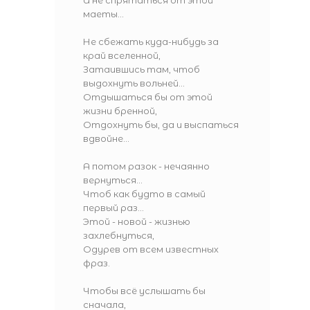
И не спрятаться от этой
маеты...
Не сбежать куда-нибудь за
край вселенной,
Затаившись там, чтоб
выдохнуть вольней...
Отдышаться бы от этой
жизни бренной,
Отдохнуть бы, да и выспаться
вдвойне...
А потом разок - нечаянно
вернуться...
Чтоб как будто в самый
первый раз...
Этой - новой - жизнью
захлебнуться,
Одурев от всем известных
фраз.
Чтобы всё услышать бы
сначала,