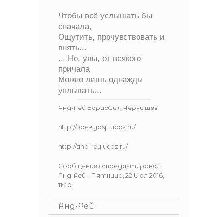
Чтобы всё услышать бы
сначала,
Ощутить, прочувствовать и
внять...
... Но, увы, от всякого
причала
Можно лишь однажды
уплывать...
Анд-Рей БорисСыч Чернышев
http://poeziyasp.ucoz.ru/
http://and-rey.ucoz.ru/
Сообщение отредактировал
Анд-Рей
-
Пятница, 22 Июл 2016,
11:40
Анд-Рей