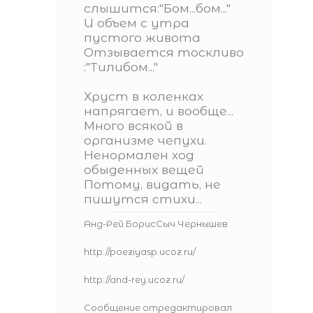
слышится:"Бом...бом..."
И объем с утра
пустого живота
Отзывается тоскливо
:"Тилибом..."
Хруст в коленках
напрягает, и вообще...
Много всякой в
организме чепухи.
Ненормален ход
обыденных вещей
Потому, видать, не
пишутся стихи...
Анд-Рей БорисСыч Чернышев
http://poeziyasp.ucoz.ru/
http://and-rey.ucoz.ru/
Сообщение отредактировал