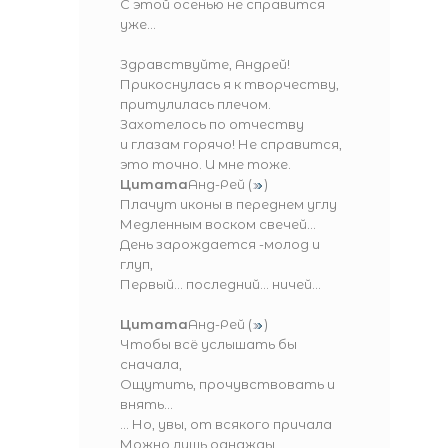
С этой осенью не справится
уже...
Здравствуйте, Андрей!
Прикоснулась я к творчеству,
притулилась плечом.
Захотелось по отчеству
и глазам горячо! Не справится,
это точно. И мне тоже.
Цитата
Анд-Рей
(
)
Плачут иконы в переднем углу
Медленным воском свечей...
День зарождается -молод и
глуп,
Первый... последний... ничей...
Цитата
Анд-Рей
(
)
Чтобы всё услышать бы
сначала,
Ощутить, прочувствовать и
внять...
... Но, увы, от всякого причала
Можно лишь однажды