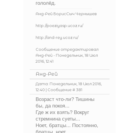
гололёд.
Анд-Рей БорисСыч Чернышев
http://poeziyasp.ucoz.ru/
http://and-rey.ucoz.ru/
Сообщение отредактировал
Анд-Рей
-
Понедельник, 18 Июл
2016, 12:41
Анд-Рей
Дата: Понедельник, 18 Июл 2016,
12:40 | Сообщение #
381
Возраст что-ли? Тишины
бы, да покоя...
Где ж их взять? Вокруг
стремнина суеты...
Ноет, братцы... Постоянно,
братцы, ноет...