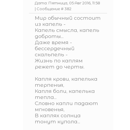
Дата: Пятница, 05 Авг 2016, 11:58
| Сообщение #
382
Мир обычный состоит
из капель -
Капель смысла, капель
доброты...
Даже время -
бессердечный
скальпель -
Жизнь по каплям
режет до черты.
Капля крови, капелька
терпенья,
Капля боли, капелька
тепла...
Словно капли падают
мгновенья,
В каплях солнца
тонут купола...