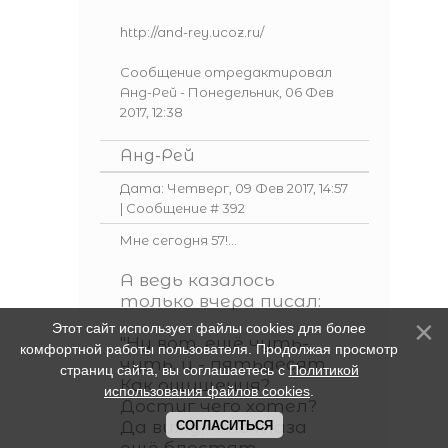
http://and-rey.ucoz.ru/
Сообщение отредактировал
Анд-Рей
-
Понедельник, 06 Фев
2017, 12:38
Анд-Рей
Дата: Четверг, 09 Фев 2017, 14:57
| Сообщение #
392
Мне сегодня 57!...
А ведь казалось
только вчера писал:
Этот сайт использует файлы cookies для более
"Ну вот, ещё чуть-
комфортной работы пользователя. Продолжая просмотр
чуть, и - пятьдесят…
страниц сайта, вы соглашаетесь с
Политикой
Как ощущения?
использования файлов cookies
.
Достиг чего хотел?
Да вижу, что глаза
СОГЛАСИТЬСЯ
ещё блестят