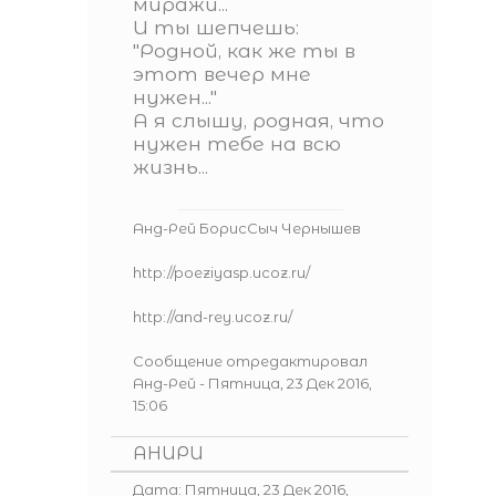
миражи...
И ты шепчешь:
"Родной, как же ты в
этот вечер мне
нужен..."
А я слышу, родная, что
нужен тебе на всю
жизнь...
Анд-Рей БорисСыч Чернышев
http://poeziyasp.ucoz.ru/
http://and-rey.ucoz.ru/
Сообщение отредактировал
Анд-Рей
-
Пятница, 23 Дек 2016,
15:06
АНИРИ
Дата: Пятница, 23 Дек 2016,