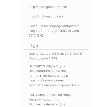
http://poeziyasp.ucoz.ru/
http://and-rey.ucoz.ru/
Сообщение отредактировал
Анд-Рей
-
Понедельник, 18 Июл
2016, 12:42
irtya
Дата: Среда, 08 Июн 2016, 00:48 |
Сообщение #
378
Цитата
Анд-Рей
(
)
Всё скрипит о чем-то
личном,гнётся ветру в
такт...Как-то очень
безразлично,безнадёжно так.
так мало строк, но так о
многом говорят...
Цитата
Анд-Рей
(
)