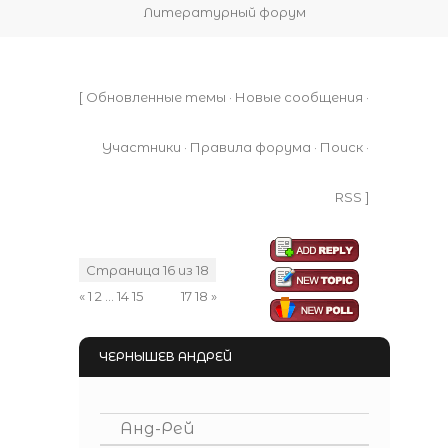
Литературный форум
[
Обновленные темы
·
Новые сообщения
·
Участники
·
Правила форума
·
Поиск
·
RSS
]
Страница
16
из
18
«
1
2
…
14
15
16
17
18
»
ЧЕРНЫШЕВ АНДРЕЙ
Анд-Рей