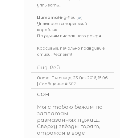
уплывать...
Цитата
Анд-Рей
(
)
Уплывает старенький
кораблик
По ручьям вчерашнего дождя....
Красивые, печально правдивые
стихи! Респект!
Анд-Рей
Дата: Пятница, 23 Дек 2016, 15:06
| Сообщение #
387
сон
Мы с тобою бежим по
заплатам
размазанных лужиц...
Сверху звёзды горят,
отражая в воде