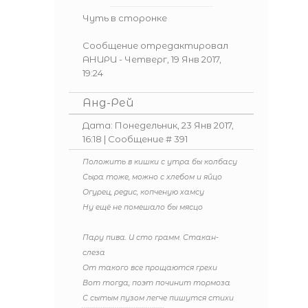
Чуть в сторонке
Сообщение отредактировал
АНИРИ
-
Четверг, 19 Янв 2017,
19:24
Анд-Рей
Дата: Понедельник, 23 Янв 2017,
16:18 | Сообщение #
391
Положить в кишки с утра бы колбасу
Сыра тоже, можно с хлебом и яйцо
Огурец, редис, копченую хамсу
Ну ещё не помешало бы мясцо
Пару пива. И сто грамм. Стакан-
слеза
От такого все прощаются грехи
Вот тогда, поэт починит тормоза
С сытым пузом легче пишутся стихи