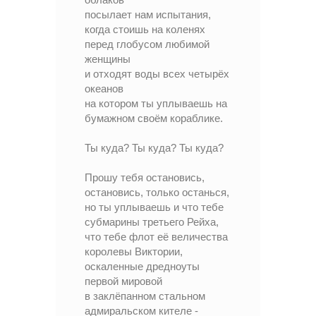
облаков
посылает нам испытания,
когда стоишь на коленях
перед глобусом любимой
женщины
и отходят воды всех четырёх
океанов
на котором ты уплываешь на
бумажном своём кораблике.
Ты куда? Ты куда? Ты куда?
Прошу тебя остановись,
остановись, только останься,
но ты уплываешь и что тебе
субмарины третьего Рейха,
что тебе флот её величества
королевы Виктории,
оскаленные дредноуты
первой мировой
в заклёпанном стальном
адмиральском кителе -