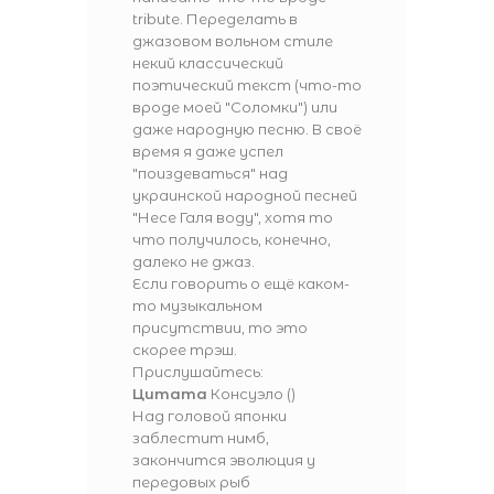
tribute. Переделать в
джазовом вольном стиле
некий классический
поэтический текст (что-то
вроде моей "Соломки") или
даже народную песню. В своё
время я даже успел
"поиздеваться" над
украинской народной песней
"Несе Галя воду", хотя то
что получилось, конечно,
далеко не джаз.
Если говорить о ещё каком-
то музыкальном
присутствии, то это
скорее трэш.
Прислушайтесь:
Цитата
Консуэло
(
)
Над головой японки
заблестит нимб,
закончится эволюция у
передовых рыб