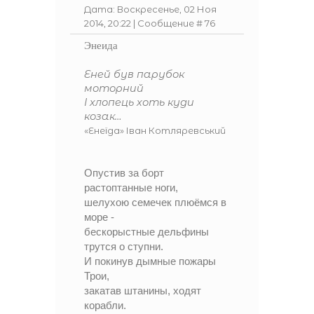
Дата: Воскресенье, 02 Ноя
2014, 20:22 | Сообщение #
76
Энеида
Еней був парубок
моторний
І хлопець хоть куди
козак…
«Енеїда» Іван Котляревський
Опустив за борт
растоптанные ноги,
шелухою семечек плюёмся в
море -
бескорыстные дельфины
трутся о ступни.
И покинув дымные пожары
Трои,
закатав штанины, ходят
корабли.