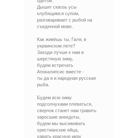
одетой.
Дышит сквозь усы
клубящимся супом,
разговаривает с рыбой на
съеденной мове.
Как живёшь ты, Галя, в
украинском лете?
Заходи лучше к нам в
шерстяную зиму,
будем встречать
Апокалипсис вместе -
ты да я и народная русская
рыба.
Будем всю зиму
подсолнухами плеваться,
сверчок станет нам травить
заросшие анекдоты,
будем мы высиживать
христианские яйца,
хавать красную икру