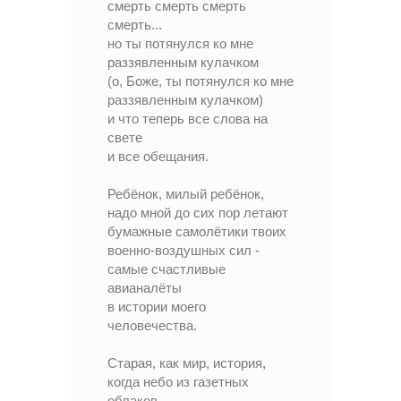
смерть смерть смерть
смерть...
но ты потянулся ко мне
раззявленным кулачком
(о, Боже, ты потянулся ко мне
раззявленным кулачком)
и что теперь все слова на
свете
и все обещания.
Ребёнок, милый ребёнок,
надо мной до сих пор летают
бумажные самолётики твоих
военно-воздушных сил -
самые счастливые
авианалёты
в истории моего
человечества.
Старая, как мир, история,
когда небо из газетных