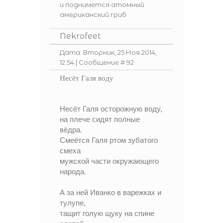
и поднимется атомный
американский гриб
Nekrofeet
Дата: Вторник, 25 Ноя 2014,
12:54 | Сообщение #
92
Несёт Галя воду
Несёт Галя осторожную воду,
на плече сидят полные
вёдра.
Смеётся Галя ртом зубатого
смеха
мужской части окружающего
народа.
А за ней Иванко в варежках и
тулупе,
тащит голую щуку на спине