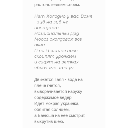
растолстевшим слоем.
Нет. Холодно у вас, Ваня
- зуб на зуб не
попадает.
Национальный Дед
Мороз околдовал все
окна.
А на Украине поля
скрипят урожаем
и сидят на ветках
яблочные птицы.
Движется Галя - вода на
плече гнётся,
выворачивается наружу
содержимое вёдер.
Идёт мокрая украинка,
облитая солнцем,
а Ванюша на неё смотрит,
выкрутив шею.