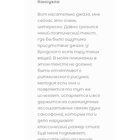
Консуэло
Вот касательно джаза, мне
сейчас это очень
интересно. Давно грезился
некий поэтический текст,
где бы было ощутимо
присутствие джаза. У
Бродского есть пару таких
вещей. В моём понимании в
этом тексте не должно
быть отчётливого
ритмического рисунка,
мелодия если она и
появляется то тут же
исчезает, испаряется и всё
держится на сиюминутных
ассоциативных связях (духе
саксофона), которые то и
дело нарушают
классический размер стиха.
Ещё меня подмывает,
написать что-то вроде