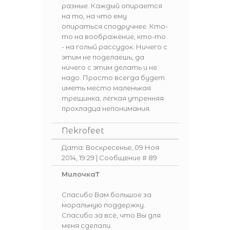
разные. Каждый опирается
на то, на что ему
опираться сподручнее. Кто-
то на воображение, кто-то
- на голый рассудок. Ничего с
этим не поделаешь, да
ничего с этим делать и не
надо. Просто всегда будет
иметь место маленькая
трещинка, лёгкая утренняя
прохладца непонимания.
Nekrofeet
Дата: Воскресенье, 09 Ноя
2014, 19:29 | Сообщение #
89
МилочкаТ
Спасибо Вам большое за
моральную поддержку.
Спасибо за всё, что Вы для
меня сделали.