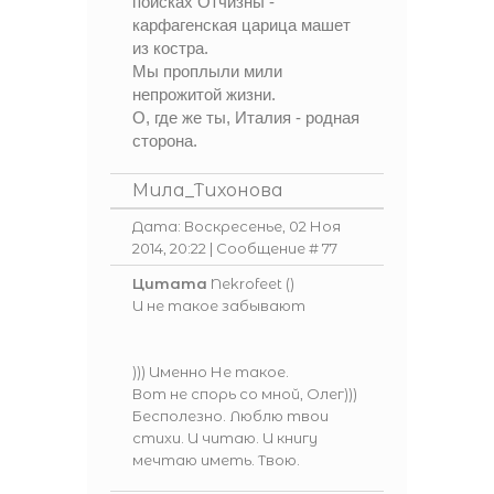
поисках Отчизны -
карфагенская царица машет
из костра.
Мы проплыли мили
непрожитой жизни.
О, где же ты, Италия - родная
сторона.
Мила_Тихонова
Дата: Воскресенье, 02 Ноя
2014, 20:22 | Сообщение #
77
Цитата
Nekrofeet
(
)
И не такое забывают
))) Именно Не такое.
Вот не спорь со мной, Олег)))
Бесполезно. Люблю твои
стихи. И читаю. И книгу
мечтаю иметь. Твою.