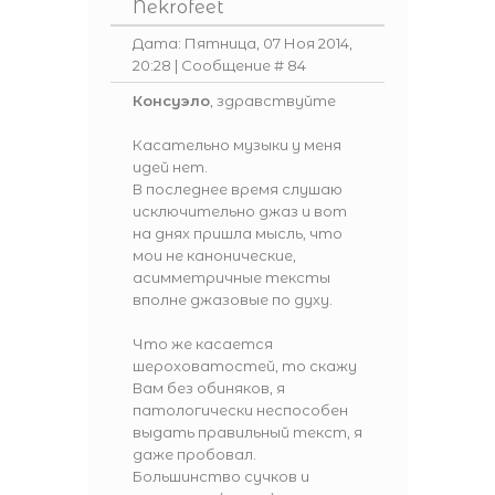
Nekrofeet
Дата: Пятница, 07 Ноя 2014,
20:28 | Сообщение #
84
Консуэло
, здравствуйте
Касательно музыки у меня
идей нет.
В последнее время слушаю
исключительно джаз и вот
на днях пришла мысль, что
мои не канонические,
асимметричные тексты
вполне джазовые по духу.
Что же касается
шероховатостей, то скажу
Вам без обиняков, я
патологически неспособен
выдать правильный текст, я
даже пробовал.
Большинство сучков и