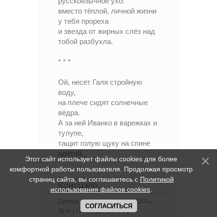
русскоязычное ухо:
вместо тёплой, личной жизни
у тебя прореха
и звезда от жирных слёз над
тобой разбухла.
* * *
Ой, несёт Галя стройную
воду,
на плече сидят солнечные
вёдра.
А за ней Иванко в варежках и
тулупе,
тащит голую щуку на спине
одетой.
Этот сайт использует файлы cookies для более
комфортной работы пользователя. Продолжая просмотр
страниц сайта, вы соглашаетесь с
Политикой
Консуэло
использования файлов cookies
.
Дата: Вторник, 25 Ноя 2014,
СОГЛАСИТЬСЯ
16:14 | Сообщение #
93