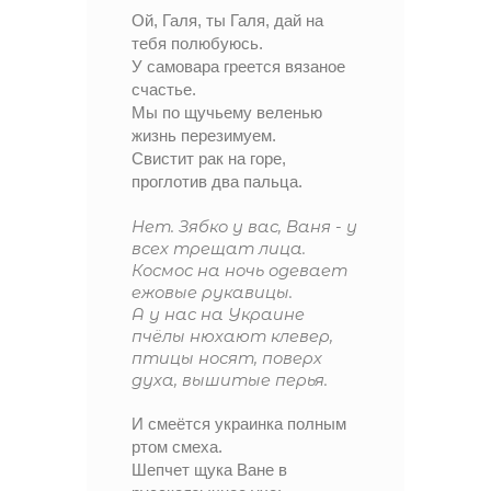
Ой, Галя, ты Галя, дай на
тебя полюбуюсь.
У самовара греется вязаное
счастье.
Мы по щучьему веленью
жизнь перезимуем.
Свистит рак на горе,
проглотив два пальца.
Нет. Зябко у вас, Ваня - у
всех трещат лица.
Космос на ночь одевает
ежовые рукавицы.
А у нас на Украине
пчёлы нюхают клевер,
птицы носят, поверх
духа, вышитые перья.
И смеётся украинка полным
ртом смеха.
Шепчет щука Ване в