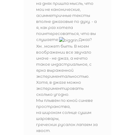
на днях пришла мысль, что
мои не канонические,
асимметричные тексты
вполне джазовые по духу. - а
я, как раз хотела
поинтересоваться, что вы
слушаете
Джаз?
Хм...может быть. В моем
воображении все звучало
иначе - не джаз, а нечто
такое индастриальное, с
ярко выраженной
экспериментальностью.
Хотя, в джазе можно
экспериментировать
сколько угодно.
Мы плывём по юной синеве
пространства,
на широком солнце сушим
шаровары,
греческих русалок лапаем за
хвост.