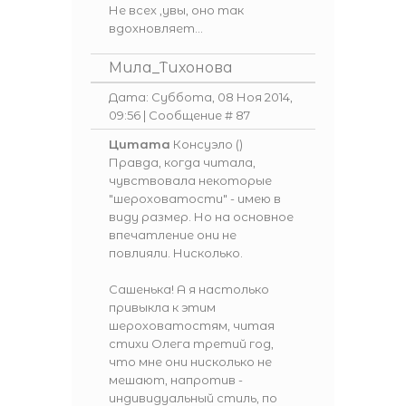
Не всех ,увы, оно так
вдохновляет...
Мила_Тихонова
Дата: Суббота, 08 Ноя 2014,
09:56 | Сообщение #
87
Цитата
Консуэло
(
)
Правда, когда читала,
чувствовала некоторые
"шероховатости" - имею в
виду размер. Но на основное
впечатление они не
повлияли. Нисколько.
Сашенька! А я настолько
привыкла к этим
шероховатостям, читая
стихи Олега третий год,
что мне они нисколько не
мешают, напротив -
индивидуальный стиль, по