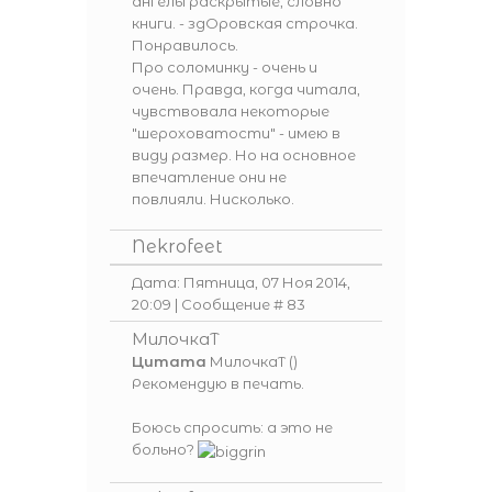
ангелы раскрытые, словно
книги. - здОровская строчка.
Понравилось.
Про соломинку - очень и
очень. Правда, когда читала,
чувствовала некоторые
"шероховатости" - имею в
виду размер. Но на основное
впечатление они не
повлияли. Нисколько.
Nekrofeet
Дата: Пятница, 07 Ноя 2014,
20:09 | Сообщение #
83
МилочкаТ
Цитата
МилочкаТ
(
)
Рекомендую в печать.
Боюсь спросить: а это не
больно?