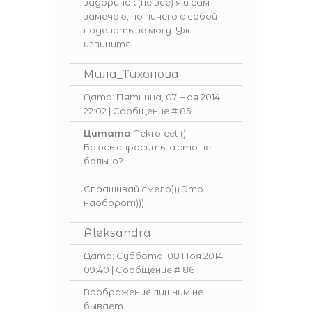
задоринок (не все) я и сам
замечаю, но ничего с собой
поделать не могу. Уж
извините.
Мила_Тихонова
Дата: Пятница, 07 Ноя 2014,
22:02 | Сообщение #
85
Цитата
Nekrofeet
(
)
Боюсь спросить: а это не
больно?
Спрашивай смело))) Это
наоборот)))
Aleksandra
Дата: Суббота, 08 Ноя 2014,
09:40 | Сообщение #
86
Воображение лишним не
бывает.