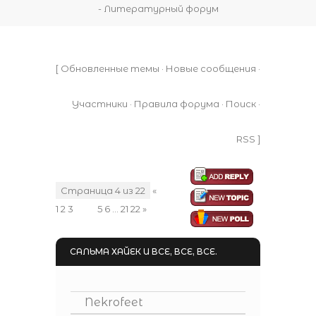
- Литературный форум
[
Обновленные темы
·
Новые сообщения
·
Участники
·
Правила форума
·
Поиск
·
RSS
]
Страница
4
из
22
«
1
2
3
4
5
6
…
21
22
»
САЛЬМА ХАЙЕК И ВСЕ, ВСЕ, ВСЕ.
Nekrofeet