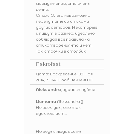
моему мнению, это очень
ценно.
Стихи Олега невозможно
перепутать со стихами
других авторов. Некоторые
и пишут в размер, идеально
соблюдая все правила - а
стихотворения-то и нет.
Так, строчки в столбик.
Nekrofeet
Дата: Воскресенье, 09 Ноя
2014, 19:04 | Сообщение #
88
Aleksandra
, здравствуйте
Цитата
Aleksandra
(
)
Не всех ,увы, оно так
вдохновляет...
Но ведь и люди все мы