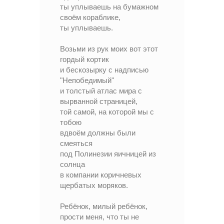
ты уплываешь на бумажном
своём кораблике,
ты уплываешь.
Возьми из рук моих вот этот
гордый кортик
и бескозырку с надписью
"Непобедимый"
и толстый атлас мира с
вырванной страницей,
той самой, на которой мы с
тобою
вдвоём должны были
смеяться
под Полинезии яичницей из
солнца
в компании коричневых
щербатых моряков.
Ребёнок, милый ребёнок,
прости меня, что ты не