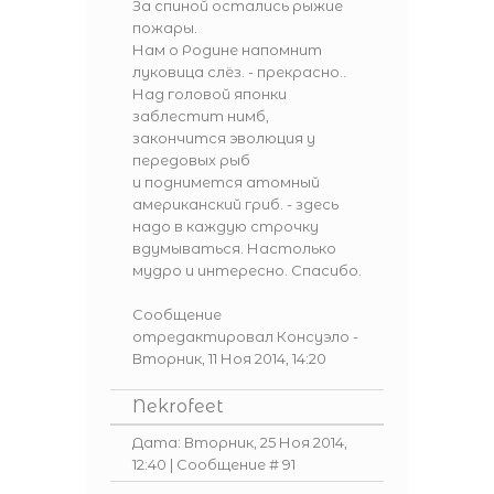
За спиной остались рыжие
пожары.
Нам о Родине напомнит
луковица слёз. - прекрасно..
Над головой японки
заблестит нимб,
закончится эволюция у
передовых рыб
и поднимется атомный
американский гриб. - здесь
надо в каждую строчку
вдумываться. Настолько
мудро и интересно. Спасибо.
Сообщение
отредактировал
Консуэло
-
Вторник, 11 Ноя 2014, 14:20
Nekrofeet
Дата: Вторник, 25 Ноя 2014,
12:40 | Сообщение #
91