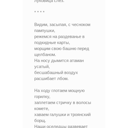
луковица слёз.
* * * *
Видим, засыпая, с чесноком
пампушки,
режемся на раздеванье в
подкидные карты,
морщим свою башню перед
щелбаном.
На носу дымится атаман
усатый,
бесшабашный воздух
расшибает лбом.
На ходу глотаем мощную
горилку,
заплетаем стричку в волосы
комете,
хаваем галушки и троянский
борщ.
Наши оселедцы развевает