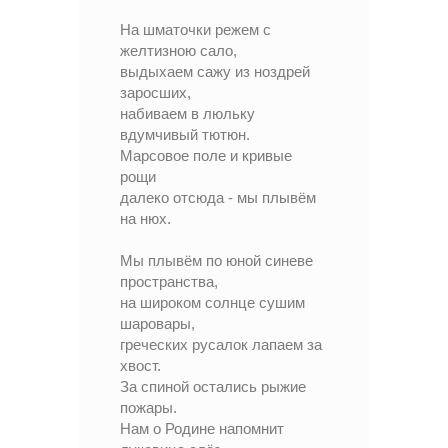
На шматочки режем с
желтизною сало,
выдыхаем сажу из ноздрей
заросших,
набиваем в люльку
вдумчивый тютюн.
Марсовое поле и кривые
рощи
далеко отсюда - мы плывём
на нюх.
Мы плывём по юной синеве
пространства,
на широком солнце сушим
шаровары,
греческих русалок лапаем за
хвост.
За спиной остались рыжие
пожары.
Нам о Родине напомнит