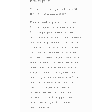
Консуэло
Дата: Пятница, 07 Ноя 2014,
11:41 | Сообщение #
82
Nekrofeet
, здравствуйте!
Соглашусь с Марией - про
Сальму - действительно,
похоже на песню. По крайней
мере, когда читала, думала
о том, что песня вышла бы
о-очень даже интересная.
Что-то мне подсказывает,
что ложить музыку на мои
тексты ох, какая нелёгкая
задача. - полагаю, многим
пишущим так кажется. Это
только кажется, уверяю.
Были бы идеи касаемо
музыки на ваши стихи -
можно было бы думать,
пробовать, выбирать,
пытаться...