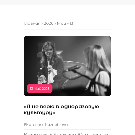
Главная
»
2026
»
Май
»
13
13 Май 2026
«Я не верю в одноразовую
культуру»
Ekaterina_Kuznetsova
В этом году у Екатерины Юша десять лет