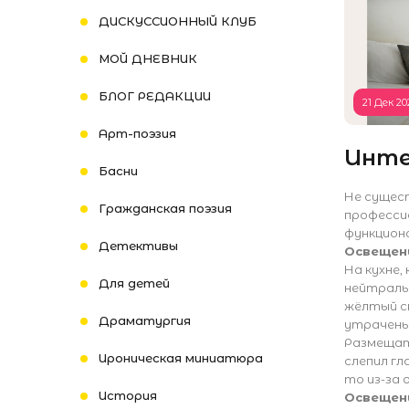
ДИСКУССИОННЫЙ КЛУБ
МОЙ ДНЕВНИК
БЛОГ РЕДАКЦИИ
21 Дек 20
Арт-поэзия
Инте
Басни
Не сущес
Гражданская поэзия
професси
функцион
Детективы
Освещен
На кухне,
Для детей
нейтраль
жёлтый с
Драматургия
утрачены
Размещать
Ироническая миниатюра
слепил гл
то из-за
История
Освещен