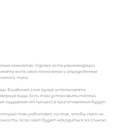
азных комнатах. Однако есть рекомендации
мнаты есть своё назначение и определённые
азного типа.
пищи. В рабочей зоне лучше использовать
вления пищи. Если там установить тёплый
ные ощущения от процесса приготовления будут
 который там работает, но так, чтобы свет не
рхность. Если свет будет находиться за спиною,