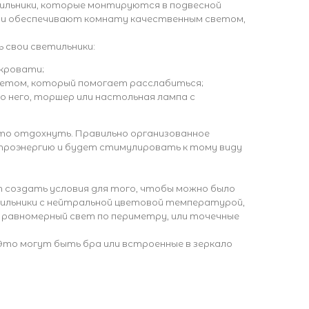
тильники, которые монтируются в подвесной
, и обеспечивают комнату качественным светом,
ь свои светильники:
 кровати;
светом, который помогает расслабиться;
о него, торшер или настольная лампа с
сто отдохнуть. Правильно организованное
троэнергию и будет стимулировать к тому виду
т создать условия для того, чтобы можно было
тильники с нейтральной цветовой температурой,
равномерный свет по периметру, или точечные
 Это могут быть бра или встроенные в зеркало