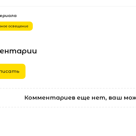
териала
рное освещение
ентарии
писать
Комментариев еще нет, ваш мо