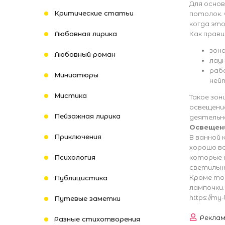
Для осно
Критические статьи
потолок.
когда это
Любовная лирика
Как прави
зона
Любовный роман
лау
рабо
Миниатюры
ней
Мистика
Такое зон
освещени
Пейзажная лирика
деятельн
Освещен
Приключения
В ванной
хорошо в
Психология
которые 
светильни
Кроме тог
Публицистика
лампочки.
https://my-l
Путевые заметки
Рекла
Разные стихотворения