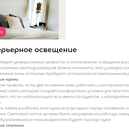
20
рьерное освещение
твует универсальных правил по использованию освещения в р
ональных светодизайнеров. Важно понимать, что у каждой ко
альные зоны, которые требуют использования светильников р
ие кухни
 как правило, есть две основные зоны: рабочая и зона приёма 
ный свет, который создаёт комфортные условия для пригото
вет, то он нейтрализует все цвета продуктов, и определён
.
 лампы в рабочей зоне кухни всегда нужно перед человеком,
аза. Световой поток должен быть направлен на рабочую пове
 образовавшейся тени видимость будет гораздо хуже.
ие спальни