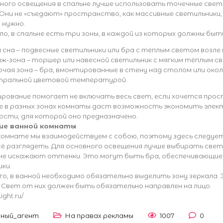
вного освещения в спальне лучше использовать точечные све
 Они не «съедают» пространство, как массивные светильники
 нужно.
ло, в спальне есть три зоны, в каждой из которых должны быт
 сна – подвесные светильники или бра с тёплым светом возле
нж-зона – торшер или навесной светильник с мягким тёплым 
чая зона – бра, вмонтированные в стену над столом или окол
тральной цветовой температурой.
ирование помогает не включать весь свет, если хочется про
е в разных зонах комнаты даст возможность экономить элек
ости, для которой оно предназначено.
ие ванной комнаты
 комнате мы взаимодействуем с собою, поэтому здесь следуе
сё разглядеть. Для основного освещения лучше выбирать све
не искажают оттенки. Это могут быть бра, обеспечивающие 
ки.
о, в ванной необходимо обязательно выделить зону зеркала.
 Свет от них должен быть обязательно направлен на лицо.
ight.ru/
мный_агент
На правах рекламы
1007
0