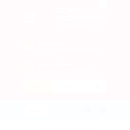
СОЮЗ
ПИСАТЕЛЕЙ
Литературный портал
Наш адрес
Новокузнецк, ул. Рудокопровая,
30, корп. 4
Часы работы
Ежедневно с 10:00 до 18:00
0
Меню
Главная
Произведения