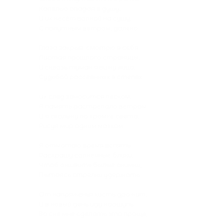
Капелью опадая в душу,
И их несёт волной на сушу,
С попутным ветром, далеко.
Глаза закрыв, смотрю в себя,
Листая прошлого страницы,
И сквозь туман я вижу лица,
Судьбой рассеянных в степях.
Их след заносится песком,
А память растрепало ветром.
И я скольжу по кромке света,
Рисуя мир одним мазком.
Я отмотаю время вспять.
Раскрашу солнечные блики,
Чтоб оживить былые снимки,
Пытаясь стрелки удержать.
От напряженья кисть дрожит,
И в новый день иду наощупь...
Во сне мне сделать это проще,