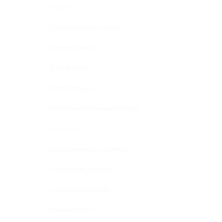
Басни
Гражданская поэзия
Детективы
Для детей
Драматургия
Ироническая миниатюра
История
Критические статьи
Любовная лирика
Любовный роман
Миниатюры