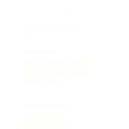
Среди придуманных вершин.
© Copyright:
Игорь Исаев Иви
, 2021
igarik66
Мистика
3123
0
Теги материала
,
,
,
,
,
,
,
нега
чувство
лирика
краска
желание
волна
цвет
стихи
Комментарии
Написать