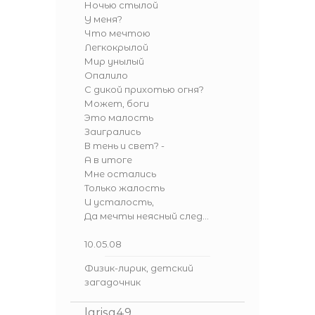
Ночью стылой
У меня?
Что мечтою
Легкокрылой
Мир унылый
Опалило
С дикой прихотью огня?
Может, боги
Это малость
Заигрались
В тень и свет? -
А в итоге
Мне остались
Только жалость
И усталость,
Да мечты неясный след...
10.05.08
Физик-лирик, детский
загадочник
larisa49