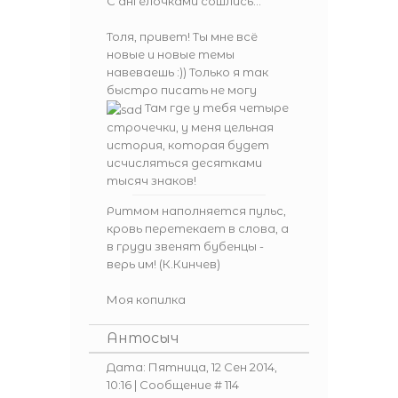
С ангелочками сошлись...
Толя, привет! Ты мне всё
новые и новые темы
навеваешь :)) Только я так
быстро писать не могу
Там где у тебя четыре
строчечки, у меня цельная
история, которая будет
исчисляться десятками
тысяч знаков!
Ритмом наполняется пульс,
кровь перетекает в слова, а
в груди звенят бубенцы -
верь им! (К.Кинчев)
Моя копилка
Антосыч
Дата: Пятница, 12 Сен 2014,
10:16 | Сообщение #
114