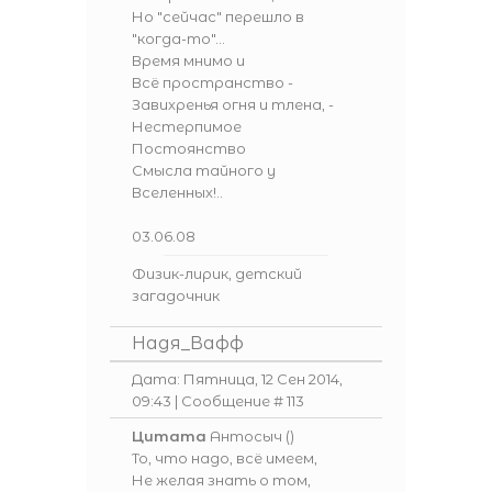
Но "сейчас" перешло в
"когда-то"...
Время мнимо и
Всё пространство -
Завихренья огня и тлена, -
Нестерпимое
Постоянство
Смысла тайного у
Вселенных!..
03.06.08
Физик-лирик, детский
загадочник
Надя_Вафф
Дата: Пятница, 12 Сен 2014,
09:43 | Сообщение #
113
Цитата
Антосыч
(
)
То, что надо, всё имеем,
Не желая знать о том,