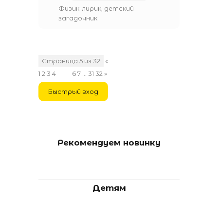
Физик-лирик, детский
загадочник
Страница
5
из
32
«
1
2
3
4
5
6
7
…
31
32
»
Рекомендуем новинку
Детям