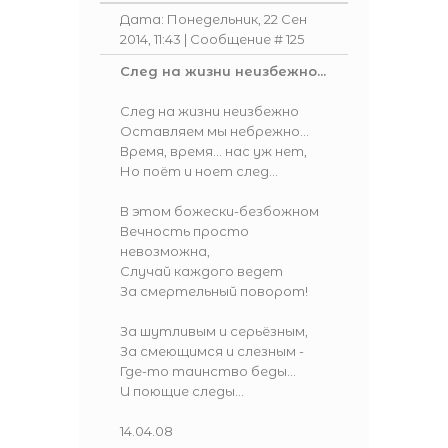
Дата: Понедельник, 22 Сен
2014, 11:43 | Сообщение #
125
След на жизни неизбежно...
След на жизни неизбежно
Оставляем мы небрежно...
Время, время... нас уж нет,
Но поёт и ноет след...
В этом божески-безбожном
Вечность просто
невозможна,
Случай каждого ведет
За смертельный поворот!
За шутливым и серьёзным,
За смеющимся и слезным -
Где-то таинство беды...
И поющие следы...
14.04.08