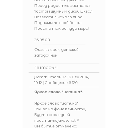
Перед радостью застолья.
Тостом шумным дикий шквал
Возвестил начало пира,
Поднимите свой бокал
Просто так, за чудо мира!
26.05.08
Физик-лирик, детский
загадочник
Антосыч
Дата: Вторник, 16 Сен 2014,
10:12 | Сообщение #
120
Яркое слово "истина"...
Яркое слово "истина"
Лживо на фоне вечности,
Будто последней
пристаньюjavascript://
Им бытие отмечено;