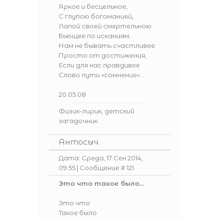
Яркое и бесцельное,
С глупою богоманией,
Лапой своей смертельною
Бьющее по исканиям.
Нам не бывать счастливее
Просто от достижения,
Если для нас правдивее
Слово пути «сомнение»...
20.05.08
Физик-лирик, детский
загадочник
Антосыч
Дата: Среда, 17 Сен 2014,
09:55 | Сообщение #
121
Это что такое было...
Это что
Такое было