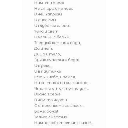
Нам эта тема
Не стара и не нова;
В ней капризы
И дилеммы
И глубокие слова;
Тьма и свет
И черный с белым,
Твердый камень и вода,
Да и нет,
Душа и тело,
Лучик счастья и беда;
И в реке,
И в паутинке
Есть и небо, и земля,
На цветах и на снежинках, -
Что-то от и что-то для...
Видно все же
В чём-то черти
С ангелочками сошлись...
Боже, боже!
Только смертью
Нам на всё ответит жизнь!..