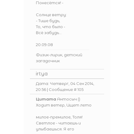
Понесётся! -
Солнце ветру:
- Тише будь,
То, что было -
Всё забудь...
20.09.08
Физик-лирик, детский
загадочник
irtya
Дата: Четверг, 04 Сен 2014,
20:56 | Сообщение #
105
Цитата
Антосыч
(
)
Ходит ветер, Ищет лето
милое-премилое, Толя!
Светлое - читаешь и
улыбаешься. Я его