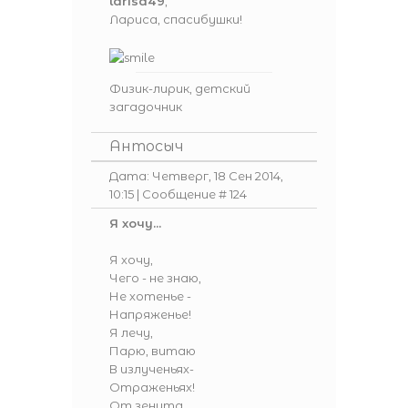
larisa49
,
Лариса, спасибушки!
Физик-лирик, детский
загадочник
Антосыч
Дата: Четверг, 18 Сен 2014,
10:15 | Сообщение #
124
Я хочу...
Я хочу,
Чего - не знаю,
Не хотенье -
Напряженье!
Я лечу,
Парю, витаю
В излученьях-
Отраженьях!
От зенита