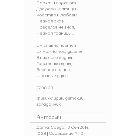
Парят и порхают
Две разные птицы -
Родство и любовь!
Не зная оков,
Пределов не зная,
Не зная границы...
Им славно поётся
Их можно послушать
В них ясно видны:
Грустинка луны,
Весёлое солнце,..
И разные души...
27.08.08
Физик-лирик, детский
загадочник
Антосыч
Дата: Среда, 10 Сен 2014,
10:28 | Сообщение #
110