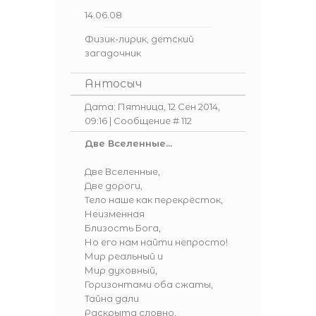
14.06.08
Физик-лирик, детский
загадочник
Антосыч
Дата: Пятница, 12 Сен 2014,
09:16 | Сообщение #
112
Две Вселенные...
Две Вселенные,
Две дороги,
Тело наше как перекрёсток,
Неизменная
Близость Бога,
Но его нам найти непросто!
Мир реальный и
Мир духовный,
Горизонтами оба сжаты,
Тайна дали
Раскрыта словно,