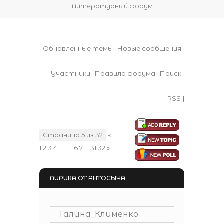
Литературный форум
[
Обновленные темы
·
Новые сообщения
·
Участники
·
Правила форума
·
Поиск
·
RSS
]
Страница
5
из
32
«
1
2
3
4
5
6
7
…
31
32
»
ЛИРИКА ОТ АНТОСЫЧА
Галина_Клименко