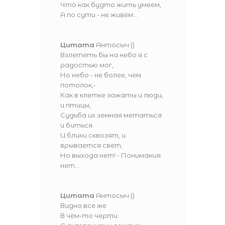
Что как будто жить умеем,
А по сути - не живём...
Цитата
Антосыч
(
)
Взлететь бы на небо я с
радостью мог,
Но небо - не более, чем
потолок,-
Как в клетке зажаты и люди,
и птицы,
Судьба их земная метаться
и биться.
И блики сквозят, и
врывается свет,
Но выхода нет! - Понимания
нет...
Цитата
Антосыч
(
)
Видно все же
В чём-то черти