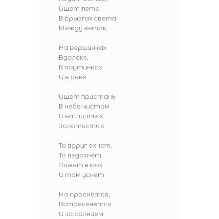
Ищет лето
В брызгах света
Между веток,
На вершинках
Вдалеке,
В паутинках
И в реке.
Ищет пристань
В небе чистом
И на листьях
Золотистых.
То вдруг охнет,
То вздохнёт,
Ляжет в мох
И там уснёт.
Но проснётся,
Встрепенётся
И за солнцем