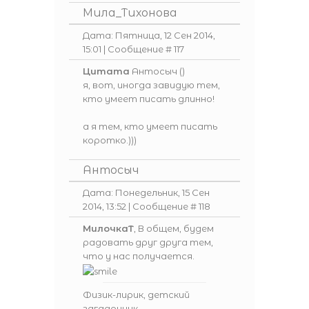
Мила_Тихонова
Дата: Пятница, 12 Сен 2014,
15:01 | Сообщение #
117
Цитата
Антосыч
(
)
я, вот, иногда завидую тем,
кто умеет писать длинно!
а я тем, кто умеет писать
коротко.)))
Антосыч
Дата: Понедельник, 15 Сен
2014, 13:52 | Сообщение #
118
МилочкаТ
, В общем, будем
радовать друг друга тем,
что у нас получается.
Физик-лирик, детский
загадочник