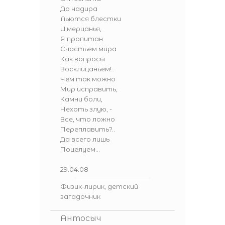
До надира
Льются блестки
И мерцанья,
Я пропитан
Счастьем мира
Как вопросы
Восклицаньем!..
Чем так можно
Мир исправить,
Камни боли,
Нехоть злую, -
Все, что ложно
Переплавить?..
Да всего лишь
Поцелуем...
29.04.08
Физик-лирик, детский
загадочник
Антосыч