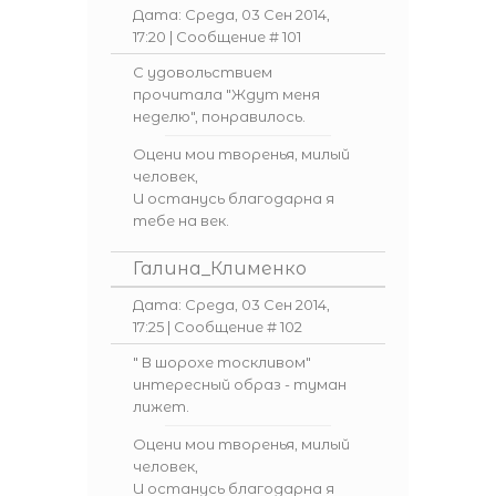
Дата: Среда, 03 Сен 2014,
17:20 | Сообщение #
101
С удовольствием
прочитала "Ждут меня
неделю", понравилось.
Оцени мои творенья, милый
человек,
И останусь благодарна я
тебе на век.
Галина_Клименко
Дата: Среда, 03 Сен 2014,
17:25 | Сообщение #
102
" В шорохе тоскливом"
интересный образ - туман
лижет.
Оцени мои творенья, милый
человек,
И останусь благодарна я