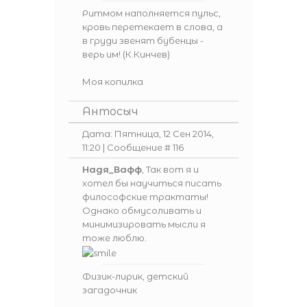
Ритмом наполняется пульс,
кровь перетекает в слова, а
в груди звенят бубенцы -
верь им! (К.Кинчев)
Моя копилка
Антосыч
Дата: Пятница, 12 Сен 2014,
11:20 | Сообщение #
116
Надя_Вафф
, Так вот я и
хотел бы научиться писать
философские трактаты!
Однако обмусоливать и
минимизировать мысли я
тоже люблю.
Физик-лирик, детский
загадочник