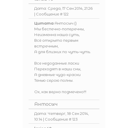
Дата: Среда, 17 Сен 2014, 21:26
| Сообщение #
122
Цитата
Антосыч
(
)
Мы беспечно-поперечны,
Неизменна наша суть,
Всё открыто первым
встречным,
А для близких по чуть-чуть.
Все недоданные ласки
Переходят в наши сны,
А дневные чудо-краски
Тенью серою полны.
Ох, как верно подмечено!!!
Антосыч
Дата: Четверг, 18 Сен 2014,
10:14 | Сообщение #
123