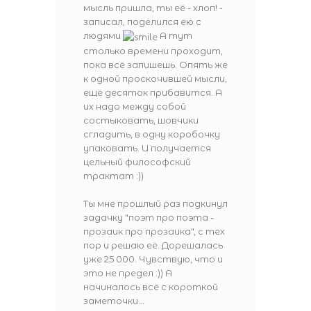
мысль пришла, ты её - хлоп! -
записал, поделился ею с
людями
А тут
столько времени проходит,
пока всё запишешь. Опять же
к одной проскочившей мысли,
ещё десяток прибавится. А
их надо между собой
состыковать, шовчики
сгладить, в одну коробочку
упаковать. И получается
цельный философский
трактат :))
Ты мне прошлый раз подкинул
задачку "поэт про поэта -
прозаик про прозаика", с тех
пор и решаю её. Дорешалась
уже 25 000. Чувствую, что и
это не предел :)) А
начиналось всё с короткой
заметочки...