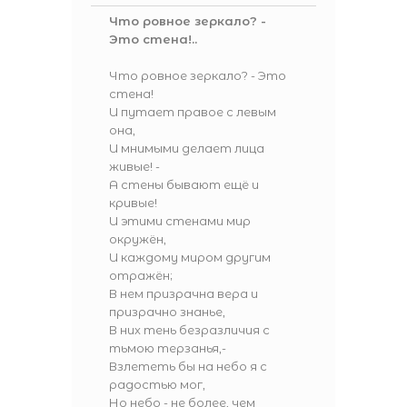
Что ровное зеркало? -
Это стена!..
Что ровное зеркало? - Это
стена!
И путает правое с левым
она,
И мнимыми делает лица
живые! -
А стены бывают ещё и
кривые!
И этими стенами мир
окружён,
И каждому миром другим
отражён;
В нем призрачна вера и
призрачно знанье,
В них тень безразличия с
тьмою терзанья,-
Взлететь бы на небо я с
радостью мог,
Но небо - не более, чем