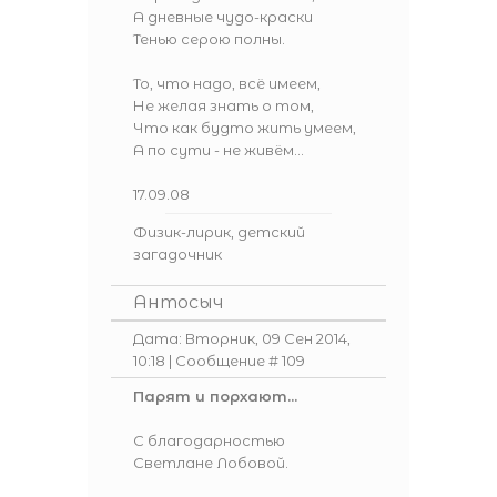
А дневные чудо-краски
Тенью серою полны.
То, что надо, всё имеем,
Не желая знать о том,
Что как будто жить умеем,
А по сути - не живём...
17.09.08
Физик-лирик, детский
загадочник
Антосыч
Дата: Вторник, 09 Сен 2014,
10:18 | Сообщение #
109
Парят и порхают...
С благодарностью
Светлане Лобовой.