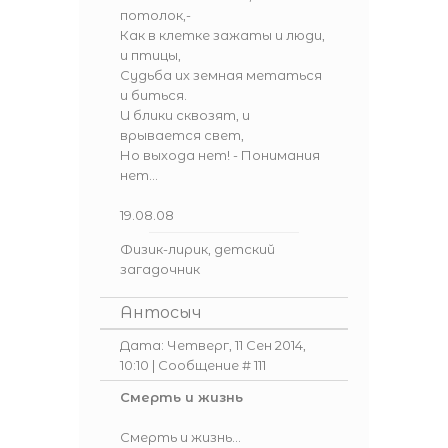
потолок,-
Как в клетке зажаты и люди,
и птицы,
Судьба их земная метаться
и биться.
И блики сквозят, и
врывается свет,
Но выхода нет! - Понимания
нет...
19.08.08
Физик-лирик, детский
загадочник
Антосыч
Дата: Четверг, 11 Сен 2014,
10:10 | Сообщение #
111
Смерть и жизнь
Смерть и жизнь...