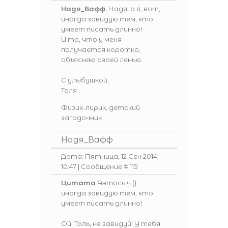
Надя_Вафф
, Надя, а я, вот,
иногда завидую тем, кто
умеет писать длинно!
И то, что у меня
получается коротко,
объясняю своей ленью.
С улыбушкой,
Толя
Физик-лирик, детский
загадочник
Надя_Вафф
Дата: Пятница, 12 Сен 2014,
10:47 | Сообщение #
115
Цитата
Антосыч
(
)
иногда завидую тем, кто
умеет писать длинно!
Ой, Толь, не завидуй! У тебя