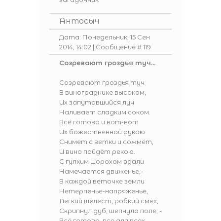
Антосыч
Дата: Понедельник, 15 Сен
2014, 14:02 | Сообщение #
119
Созревают гроздья туч...
Созревают гроздья туч
В винограднике высоком,
Их запутавшийся луч
Наливает сладким соком.
Всё готово и вот-вот
Их божественной рукою
Снимет с ветки и сожмёт,
И вино пойдёт рекою.
С гулким шорохом вдали
Намечается движенье,-
В каждой веточке земли
Нетерпенье-напряженье,
Легкий шелест, робкий смех,
Скрипнул дуб, шепнуло поле, -
Всё готово, все для всех