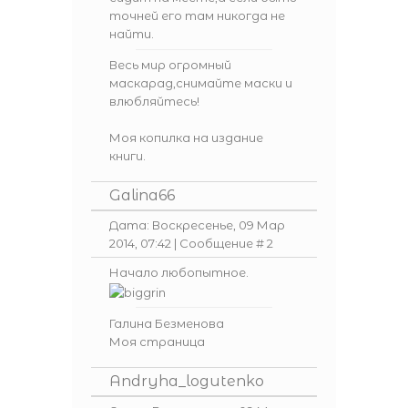
точней его там никогда не
найти.
Весь мир огромный
маскарад,снимайте маски и
влюбляйтесь!
Моя копилка на издание
книги.
Galina66
Дата: Воскресенье, 09 Мар
2014, 07:42 | Сообщение #
2
Начало любопытное.
Галина Безменова
Моя страница
Andryha_logutenko