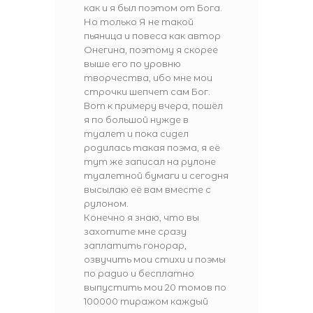
как и я был поэтом от Бога.
Но только Я не такой
пьяница и повеса как автор
Онегина, поэтому я скорее
выше его по уровню
творчества, ибо мне мои
строчки шепчет сам Бог.
Вот к примеру вчера, пошёл
я по большой нужде в
туалет и пока сидел
родилась такая поэма, я её
тут же записал на рулоне
туалетной бумаги и сегодня
высылаю её вам вместе с
рулоном.
Конечно я знаю, что вы
захотите мне сразу
заплатить гонорар,
озвучить мои стихи и поэмы
по радио и бесплатно
выпустить мои 20 томов по
100000 тиражом каждый