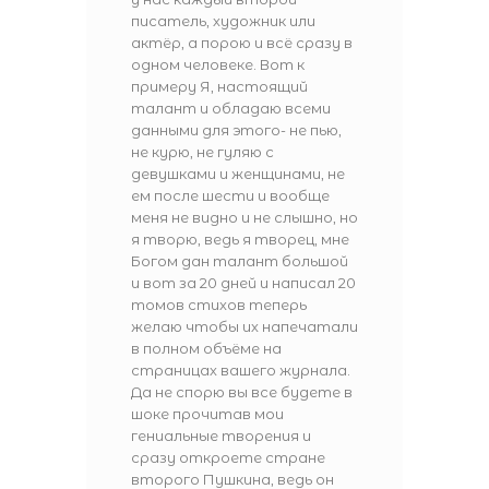
писатель, художник или
актёр, а порою и всё сразу в
одном человеке. Вот к
примеру Я, настоящий
талант и обладаю всеми
данными для этого- не пью,
не курю, не гуляю с
девушками и женщинами, не
ем после шести и вообще
меня не видно и не слышно, но
я творю, ведь я творец, мне
Богом дан талант большой
и вот за 20 дней и написал 20
томов стихов теперь
желаю чтобы их напечатали
в полном объёме на
страницах вашего журнала.
Да не спорю вы все будете в
шоке прочитав мои
гениальные творения и
сразу откроете стране
второго Пушкина, ведь он