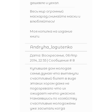
дешевле и уехал.
Весь мир огромный
маскарад,снимайте маски и
влюбляйтесь!
Моя копилка на издание
книги.
Andryha_logutenko
Дата: Воскресенье, 06 Апр
2014, 22:55 | Сообщение #
8
Купившая дом молодая
семья,думая что вытянули
счастливый билет в виде
этаких хором даже не
подозревало что их
ожидает нечто ужасное.
Намаявшись по хозяйству
счастливые молодожёны
уже засыпали когда