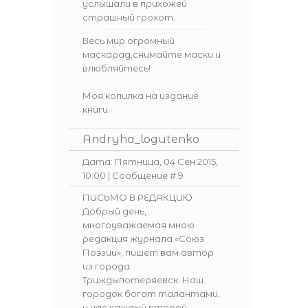
услышали в прихожей
страшный грохот.
Весь мир огромный
маскарад,снимайте маски и
влюбляйтесь!
Моя копилка на издание
книги.
Andryha_logutenko
Дата: Пятница, 04 Сен 2015,
10:00 | Сообщение #
9
ПИСЬМО В РЕДАКЦИЮ
Добрый день,
многоуважаемая мною
редакция журнала «Союз
Поэзии», пишет вам автор
из города
Триждыпотеряевск. Наш
городок богат талантами,
у нас каждый второй