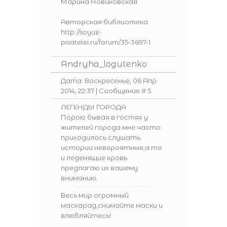
Марина Новиковская
Авторская библиотека
http://soyuz-
pisatelei.ru/forum/35-3697-1
Andryha_logutenko
Дата: Воскресенье, 06 Апр
2014, 22:37 | Сообщение #
5
ЛЕГЕНДЫ ГОРОДА
Порою бывая в гостях у
жителей города мне часто
приходилось слушать
истории невероятные,а то
и леденящие кровь
предлагаю их вашему
вниманию.
Весь мир огромный
маскарад,снимайте маски и
влюбляйтесь!