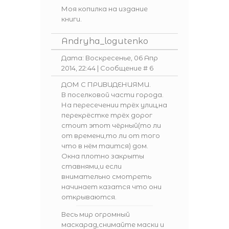
Моя копилка на издание
книги.
Andryha_logutenko
Дата: Воскресенье, 06 Апр
2014, 22:44 | Сообщение #
6
ДОМ С ПРИВИДЕНИЯМИ.
В поселковой части города.
На пересечении трёх улиц,на
перекрёстке трёх дорог
стоит этот чёрный(то ли
от времени,то ли от того
что в нём таится) дом.
Окна плотно закрыты
ставнями,и если
внимательно смотреть
начинает казатся что они
открываются.
Весь мир огромный
маскарад,снимайте маски и