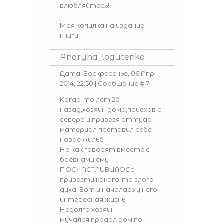
влюбляйтесь!
Моя копилка на издание
книги.
Andryha_logutenko
Дата: Воскресенье, 06 Апр
2014, 22:50 | Сообщение #
7
Когда-то лет 20
назад,хозяин дома,приехав с
севера и привезя оттуда
материал поставил себе
новое жильё.
Но как говорят вместе с
брёвнами ему
ПОСЧАСТЛИВИЛОСЬ
привезти какого-то злого
духа. Вот и началась у него
интересная жизнь.
Недолго хозяин
мучался,продал дом по