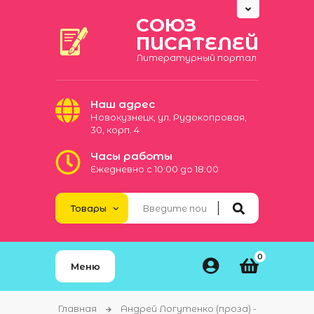
СОЮЗ
ПИСАТЕЛЕЙ
Литературный портал
Наш адрес
Новокузнецк, ул. Рудокопровая,
30, корп. 4
Часы работы
Ежедневно с 10:00 до 18:00
0
Меню
Главная
Андрей Логутенко (проза) -