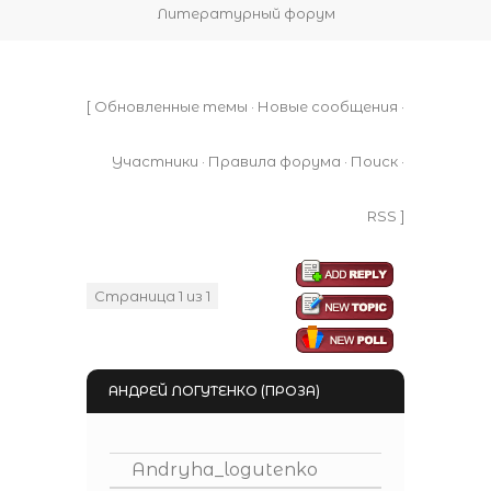
Литературный форум
[
Обновленные темы
·
Новые сообщения
·
Участники
·
Правила форума
·
Поиск
·
RSS
]
Страница
1
из
1
1
АНДРЕЙ ЛОГУТЕНКО (ПРОЗА)
Andryha_logutenko