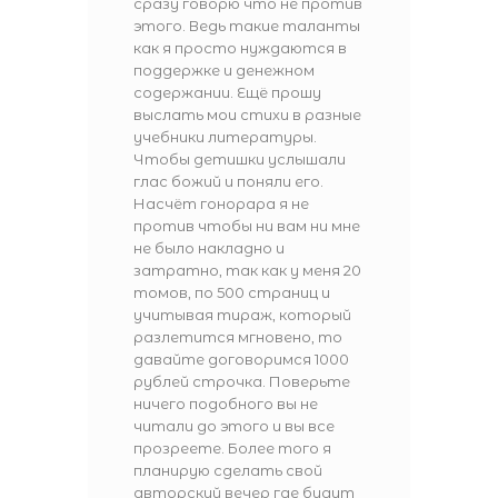
сразу говорю что не против
этого. Ведь такие таланты
как я просто нуждаются в
поддержке и денежном
содержании. Ещё прошу
выслать мои стихи в разные
учебники литературы.
Чтобы детишки услышали
глас божий и поняли его.
Насчёт гонорара я не
против чтобы ни вам ни мне
не было накладно и
затратно, так как у меня 20
томов, по 500 страниц и
учитывая тираж, который
разлетится мгновено, то
давайте договоримся 1000
рублей строчка. Поверьте
ничего подобного вы не
читали до этого и вы все
прозреете. Более того я
планирую сделать свой
авторский вечер где будут