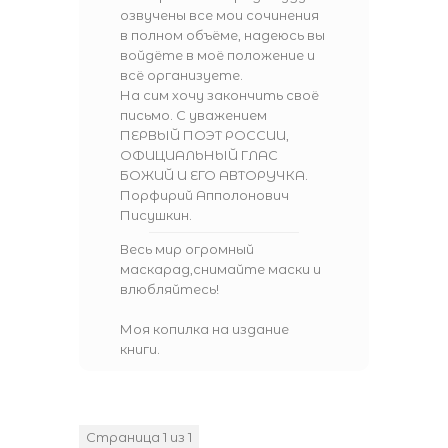
озвучены все мои сочинения
в полном объёме, надеюсь вы
войдёте в моё положение и
всё организуете.
На сим хочу закончить своё
письмо. С уважением
ПЕРВЫЙ ПОЭТ РОССИИ,
ОФИЦИАЛЬНЫЙ ГЛАС
БОЖИЙ И ЕГО АВТОРУЧКА.
Порфирий Апполонович
Писушкин.
Весь мир огромный
маскарад,снимайте маски и
влюбляйтесь!
Моя копилка на издание
книги.
Страница
1
из
1