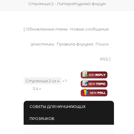
Страница 2 - Литературный форум
[
Обновленные темы
·
Новые сообщения
·
Участники
·
Правила форума
·
Поиск
·
RSS
]
Страница
2
из
4
«
1
2
3
4
»
СОВЕТЫ ДЛЯ НАЧИНАЮЩИХ
ПРОЗАИКОВ