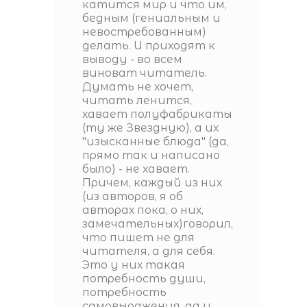
катится мир и что им,
бедным (гениальным и
невостребованным)
делать. И приходят к
выводу - во всем
виноват читатель.
Думать не хочет,
читать ленится,
хавает полуфабрикаты
(ту же Звездную), а их
"изысканные блюда" (да,
прямо так и написано
было) - не хавает.
Причем, каждый из них
(из авторов, я об
авторах пока, о них,
замечательных)говорил,
что пишет не для
читателя, а для себя.
Это у них такая
потребность души,
потребность
самовыражения, да и