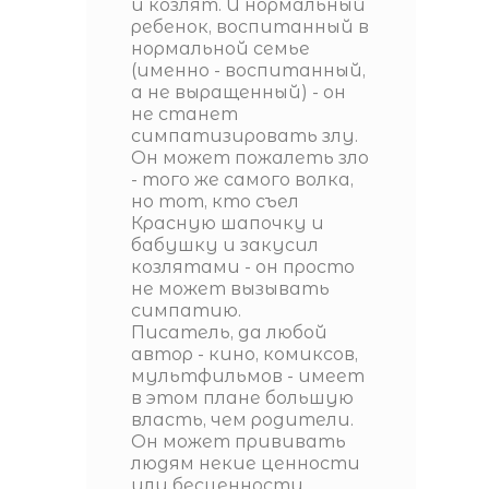
и козлят. И нормальный
ребенок, воспитанный в
нормальной семье
(именно - воспитанный,
а не выращенный) - он
не станет
симпатизировать злу.
Он может пожалеть зло
- того же самого волка,
но тот, кто съел
Красную шапочку и
бабушку и закусил
козлятами - он просто
не может вызывать
симпатию.
Писатель, да любой
автор - кино, комиксов,
мультфильмов - имеет
в этом плане большую
власть, чем родители.
Он может прививать
людям некие ценности
или бесценности