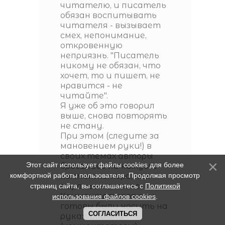
читателю, и писатель
обязан воспитывать
читателя - вызывает
смех, непонимание,
откровенную
неприязнь. "Писатель
никому не обязан, что
хочет, то и пишет, не
нравится - не
читайте".
Я уже об это говорил
выше, снова повторять
не стану.
При этом (следите за
мановением руки!) в
своих темах авторы
Этот сайт использует файлы cookies для более
бросались на каждого
комфортной работы пользователя. Продолжая просмотр
комментатора, как
пираньи на мяско.
страниц сайта, вы соглашаетесь с
Политикой
Комментаторов они
использования файлов cookies
.
готовы были носить на
СОГЛАСИТЬСЯ
руках, ибо они