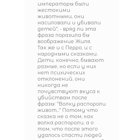
императоры были
жестокими
животными, они
насиловали и убивали
детей", - вряд ли эта
фраза поразила бы
воображение Жиля.
Так же и с Перро, и с
народными сказками.
Дети, конечно, бывают
разные, но если у них
нет психических
отклонений, они
никогда не
почувствуют вкуса к
убийствам после
фразы: "Волку распороли
живот..." Потому что
сказка не о том, как
волка распороли, а о
том, что после этого
удалось спасти людей