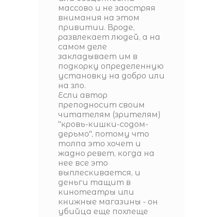
массово и не заостряя
внимания на этом
привитии. Вроде,
развлекает людей, а на
самом деле
закладывает им в
подкорку определенную
установку на добро или
на зло.
Если автор
преподносит своим
читателям (зрителям)
"кровь-кишки-содом-
дерьмо", потому что
толпа это хочет и
жадно ревет, когда на
нее все это
выплескивается, и
деньги тащит в
кинотеатры или
книжные магазины - он
убийца еще похлеще