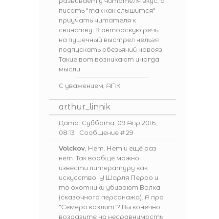
развивает у читателя вкус, а
писать "так как слышится" -
приучать читателя к
свинству. В авторскую речь
на пушечный выстрел нельзя
подпускать обезьяний новояз.
Такие вот возникают иногда
мысли.
С уважением, АПК
arthur_linnik
Дата: Суббота, 09 Апр 2016,
08:13 | Сообщение #
29
Volckov
, Нет. Нет и ещё раз
нет. Так вообще можно
извести литературу как
искусство. У Шарля Перро и
то охотники убивают Волка
(сказочного персонажа). А про
"Семеро козлят"? Вы конечно
возразите на несравнимость