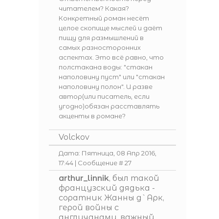
читателем? Какая?
Конкретный роман несёт
целое скопище мыслей и даёт
пищу для размышлений в
самых разносторонних
аспектах. Это всё равно, что
полстакана воды: "стакан
наполовину пуст" или "стакан
наполовину полон". И разве
автор(или писатель, если
угодно)обязан расставлять
акценты в романе?
Volckov
Дата: Пятница, 08 Апр 2016,
17:44 | Сообщение #
27
arthur_linnik
, был такой
французский дядька -
соратник Жанны д`Арк,
герой войны с
англичанами, важный