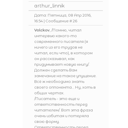
arthur_linnik
Дата: Пятница, 08 Апр 2016,
16:54 | Сообщение #
26
Volckov
, /Помню, читал
интервью какого-то
современного писателя (я
ничего из его трудов не
читал, если что), в котором
он рассказывал, как
придумывает новую книгу/.
Должен сделать Вам
замечание на такое упущение.
Всё ж необходимо знать
своего оппонента... Ну, хоть в
общих чертах.
/Писатель - это еще и
ответственность перед
читателем/. Вот эта фраза
очень избитая и потеряла
свою форму.
Ответственность перед