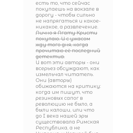
есть то, что сейчас
покупаешь на вокзале в
дорогу - чтобы сильно
не напрягаться и какое-
никакое, а развлечение.
Лично я Агату Кристи
покупаю. И с ужасом
жду того дня, когда
прочитаю её последний
детектив.
И вот эти авторы - они
всерьез обсуждают, как
измельчал читатель.
Они (авторы)
обижаются на критику:
когда им пишут, что
резиновых сапог в
революцию не было, а
были калоши, или что
до I века нашей эры
существовала Римская
Республика, а не