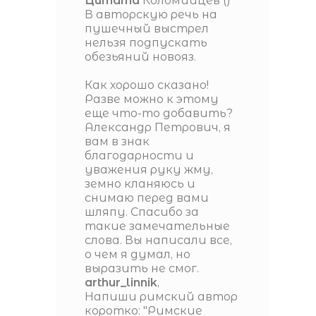
Цитата
Коломийцев
(
)
В авторскую речь на
пушечный выстрел
нельзя подпускать
обезьяний новояз.
Как хорошо сказано!
Разве можно к этому
еще что-то добавить?
Александр Петрович, я
вам в знак
благодарности и
уважения руку жму,
земно кланяюсь и
снимаю перед вами
шляпу. Спасибо за
такие замечательные
слова. Вы написали все,
о чем я думал, но
выразить не смог.
arthur_linnik
,
Напиши римский автор
коротко: "Римские