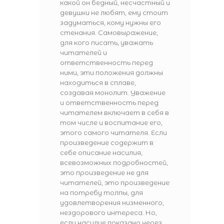
какой он бедный, несчастный и
девушки не любят, ему стоит
задуматься, кому нужны его
стенания. Самовыражение,
для кого писать, уважать
читателей и
ответственность перед
ними, эти положения должны
находиться в сплаве,
создавая монолит. Уважение
и ответственность перед
читателем включает в себя в
том числе и воспитание его,
этого самого читателя. Если
произведение содержит в
себе описание насилия,
всевозможных подробностей,
это произведение не для
читателей, это произведение
на потребу толпы, для
удовлетворения низменного,
нездорового интереса. Но,
если насилие показано через