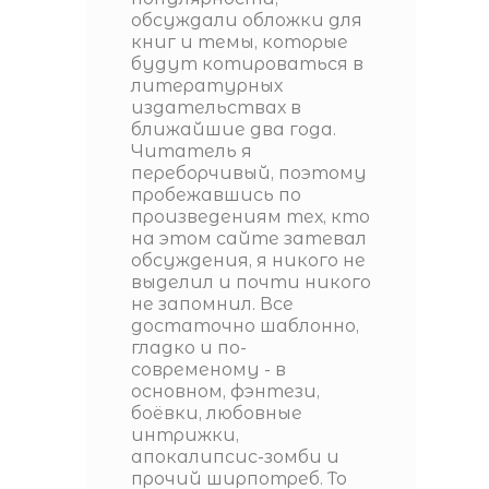
обсуждали обложки для
книг и темы, которые
будут котироваться в
литературных
издательствах в
ближайшие два года.
Читатель я
переборчивый, поэтому
пробежавшись по
произведениям тех, кто
на этом сайте затевал
обсуждения, я никого не
выделил и почти никого
не запомнил. Все
достаточно шаблонно,
гладко и по-
современому - в
основном, фэнтези,
боёвки, любовные
интрижки,
апокалипсис-зомби и
прочий ширпотреб. То