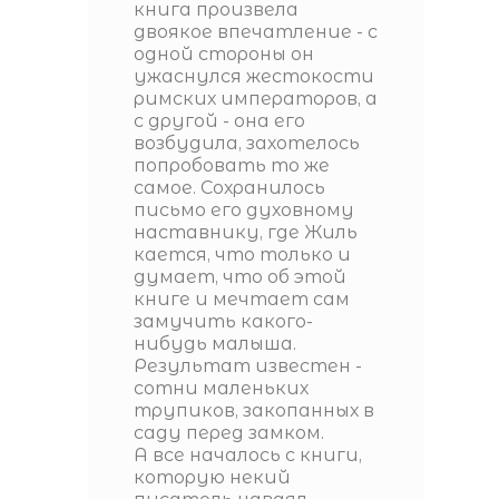
книга произвела
двоякое впечатление - с
одной стороны он
ужаснулся жестокости
римских императоров, а
с другой - она его
возбудила, захотелось
попробовать то же
самое. Сохранилось
письмо его духовному
наставнику, где Жиль
кается, что только и
думает, что об этой
книге и мечтает сам
замучить какого-
нибудь малыша.
Результат известен -
сотни маленьких
трупиков, закопанных в
саду перед замком.
А все началось с книги,
которую некий