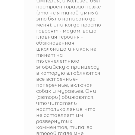
Империя, и Колизей был
построен гораздо позже
(это не я такой умный,
это было написано до
меня); или когда просто
говорят - мадам, ваша
главная героиня -
обыкновенная
школьница и никак не
тянет на
тысячелетнюю
эльфийскую принцессу,
в которую влюбляются
все встречные-
поперечные, включая
собак и муравьев. Они
(авторы) обижаются,
что читатель
настолько ленив, что
не оставляет им
развернутых
комментов, типа: во
второй главе мне