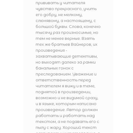
прививать у читателя
чувство прекрасного, учить
его добру, не мелкому,
слюнявому, а настоящему, с
большой буквы. Слова, конечно
тысячу раз произносимые, но
тем не менее верные. Взять
тех же братьев Вайнеров, их
произведения -
захватывающие детективы,
но выходят далеко за рамки
банальных гонок с
преследованием. Уважение и
ответственность перед
читателем я вижу и в теме,
поднятой в произведении,
возможно и не видимой сразу,
и в языке, которым написано
произведение. Автор должен
работать и работать над
текстом, а не подавать его с
пылу с жару. Хороший текст