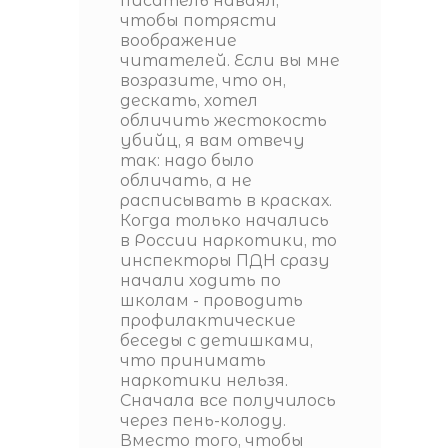
писатель наваял,
чтобы потрясти
воображение
читателей. Если вы мне
возразите, что он,
дескать, хотел
обличить жестокость
убийц, я вам отвечу
так: надо было
обличать, а не
расписывать в красках.
Когда только начались
в России наркотики, то
инспекторы ПДН сразу
начали ходить по
школам - проводить
профилактические
беседы с детишками,
что принимать
наркотики нельзя.
Сначала все получилось
через пень-колоду.
Вместо того, чтобы