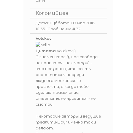
09:14
Коломийцев
Дата: Суббота, 09 Апр 2016,
10:35 | Сообщение #
32
Volckov
,
Цитата
Volckov
(
)
А знаменитое "у нас свобода,
не нравится - не смотри" -
это все равно, что сесть
опростаться посреди
людного московского
проспекта, а когда тебе
сделают замечание,
ответить: не нравится - не
смотри.
Некоторые авторы и ведущие
"реалити-шоу" именно так и
делают.