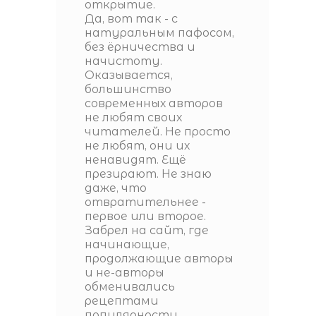
открытие.
Да, вот так - с
натуральным пафосом,
без ёрничества и
начистоту.
Оказывается,
большинство
современных авторов
не любят своих
читателей. Не просто
не любят, они их
ненавидят. Ещё
презирают. Не знаю
даже, что
отвратительнее -
первое или второе.
Забрел на сайт, где
начинающие,
продолжающие авторы
и не-авторы
обменивались
рецептами
популярности,