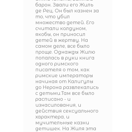
барон. Звали его Жиль
де Рец. Он был казнен за
то, что убил
множество детей. Его
считали колдуном,
якобы, он приносил
детей в жертву. На
самом деле, все было
проще. Однажды Жилю
попалась в руки книга
одного римского
писателя о том, как
римские императоры
начиная от Калигулы
до Нерона развлекались
с детьми.Там все было
расписано - и
изнасилования, и
действия сексуального
характера, и
мучительные казни
детишек. На Жиля эта