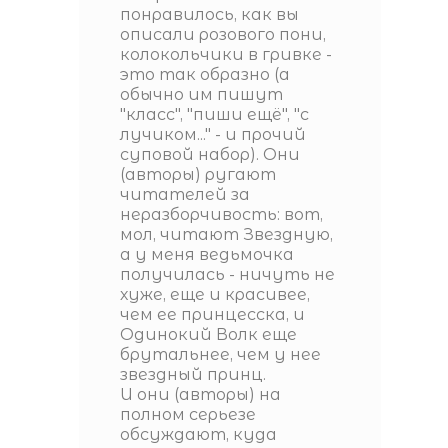
понравилось, как вы
описали розового пони,
колокольчики в гривке -
это так образно (а
обычно им пишут
"класс", "пиши ещё", "с
лучиком..." - и прочий
суповой набор). Они
(авторы) ругают
читателей за
неразборчивость: вот,
мол, читают Звездную,
а у меня ведьмочка
получилась - ничуть не
хуже, еще и красивее,
чем ее принцесска, и
Одинокий Волк еще
брутальнее, чем у нее
звездный принц.
И они (авторы) на
полном серьезе
обсуждают, куда