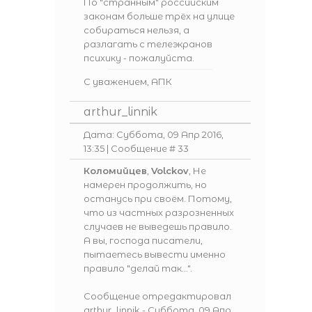
По "странным" российским
законам больше трёх на улице
собираться нельзя, а
разлагать с телеэкранов
психику - пожалуйста.
С уважением, АПК
arthur_linnik
Дата: Суббота, 09 Апр 2016,
13:35 | Сообщение #
33
Коломийцев
,
Volckov
, Не
намерен продолжить, но
останусь при своём. Потому,
что из частных разрозненных
случаев не выведешь правило.
А вы, господа писатели,
пытаетесь вывести именно
правило "делай так...".
Сообщение отредактировал
arthur_linnik
-
Суббота, 09 Апр