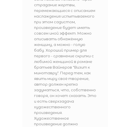
страдание жертвы,
перемежающиеся с описанием
наслаждения испытываемого
при этом садистом,
произведение будет иметь
совсем иной эффект. Можно
описывать обнажённую
женщину, а можно - голую
бабу. Хороший пример для
первого - сравнение скрипки с
любимой женщиной в романе
братьев Вайнеров "Визит к
минотавру". Перед тем, как
явить миру своё творение,
автор должен крепко
задуматься, что, собственно
говоря, он хочет сказать. Это
и есть сверхзадача
художественного
произведения.
Художественное
произведение должно