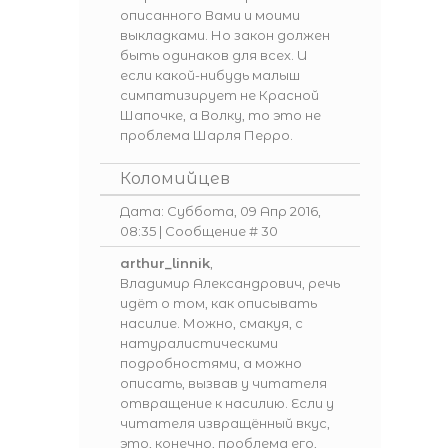
описанного Вами и моими
выкладками. Но закон должен
быть одинаков для всех. И
если какой-нибудь малыш
симпатизирует не Красной
Шапочке, а Волку, то это не
проблема Шарля Перро.
Коломийцев
Дата: Суббота, 09 Апр 2016,
08:35 | Сообщение #
30
arthur_linnik
,
Владимир Александрович, речь
идёт о том, как описывать
насилие. Можно, смакуя, с
натуралистическими
подробностями, а можно
описать, вызвав у читателя
отвращение к насилию. Если у
читателя извращённый вкус,
это, конечно, проблема его,