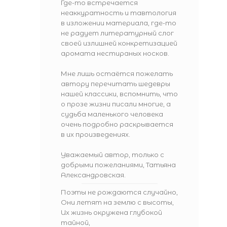
Где-то встречается
неаккуратность и тавтология
в изложении материала, где-то
не радует литературный слог
своей излишней конкретизацией
аромата нестираных носков.
Мне лишь остаётся пожелать
автору перечитать шедевры
нашей классики, вспомнить, что
о прозе жизни писали многие, а
судьба маленького человека
очень подробно раскрывается
в их произведениях.
Уважаемый автор, только с
добрыми пожеланиями, Татьяна
Александровская.
Поэты не рождаются случайно,
Они летят на землю с высоты,
Их жизнь окружена глубокой
тайной,