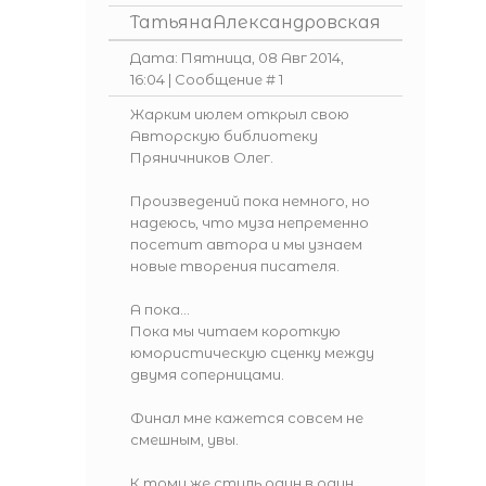
ТатьянаАлександровская
Дата: Пятница, 08 Авг 2014,
16:04 | Сообщение #
1
Жарким июлем открыл свою
Авторскую библиотеку
Пряничников Олег.
Произведений пока немного, но
надеюсь, что муза непременно
посетит автора и мы узнаем
новые творения писателя.
А пока...
Пока мы читаем короткую
юмористическую сценку между
двумя соперницами.
Финал мне кажется совсем не
смешным, увы.
К тому же стиль один в один