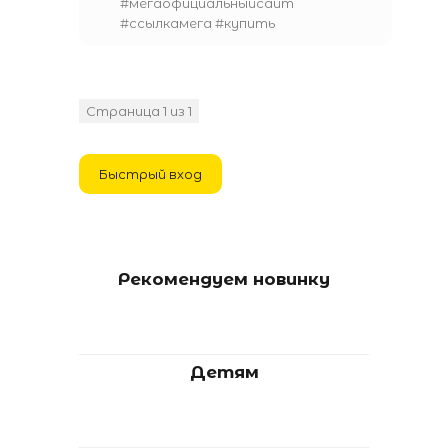
#мегаофициальныйсайт
#ссылкамега #купить
Страница
1
из
1
1
Рекомендуем новинку
Детям