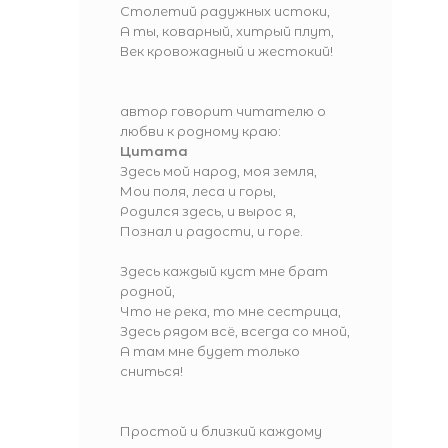
Столетий радужных истоки,
А ты, коварный, хитрый плут,
Век кровожадный и жестокий!
автор говорит читателю о
любви к родному краю:
Цитата
Здесь мой народ, моя земля,
Мои поля, леса и горы,
Родился здесь, и вырос я,
Познал и радости, и горе.
Здесь каждый куст мне брат
родной,
Что не река, то мне сестрица,
Здесь рядом всё, всегда со мной,
А там мне будет только
сниться!
Простой и близкий каждому