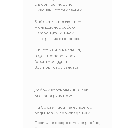
И в сонной тишине
Охвачен устремленьем.
Ещё есть столько тем
Манящих нас собою,
Нетронутых никем,
Нырну в них с головою.
И пусть в них не спеша,
Вкусив красоты рая,
Горит моя душа
Восторг свой изливая!
Добрых вдохновений, Олег!
Благополучия Вам!
На Союзе Писателей всегда
рады новым произведениям.
Поэты не рождаются случайно,