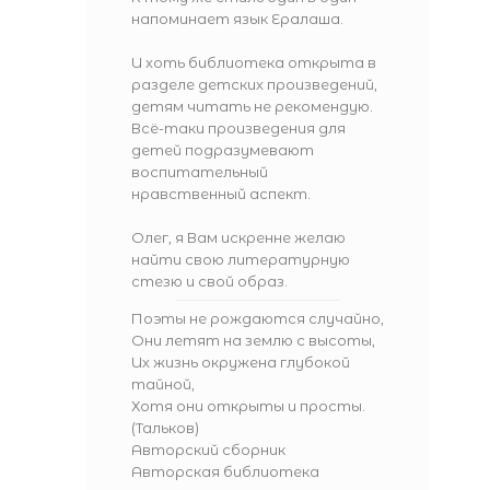
напоминает язык Ералаша.
И хоть библиотека открыта в
разделе детских произведений,
детям читать не рекомендую.
Всё-таки произведения для
детей подразумевают
воспитательный
нравственный аспект.
Олег, я Вам искренне желаю
найти свою литературную
стезю и свой образ.
Поэты не рождаются случайно,
Они летят на землю с высоты,
Их жизнь окружена глубокой
тайной,
Хотя они открыты и просты.
(Тальков)
Авторский сборник
Авторская библиотека