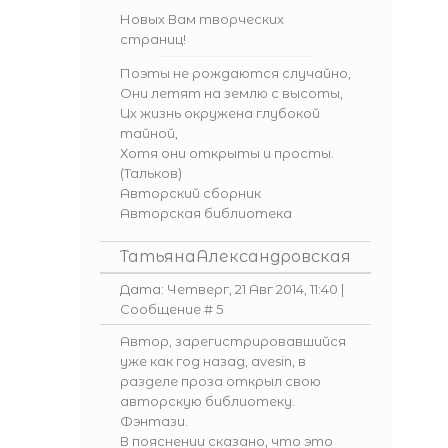
Новых Вам творческих
страниц!
Поэты не рождаются случайно,
Они летят на землю с высоты,
Их жизнь окружена глубокой
тайной,
Хотя они открыты и просты.
(Тальков)
Авторский сборник
Авторская библиотека
ТатьянаАлександровская
Дата: Четверг, 21 Авг 2014, 11:40 |
Сообщение #
5
Автор, зарегистрировавшийся
уже как год назад,
avesin
, в
разделе проза открыл свою
авторскую библиотеку.
Фэнтази
.
В пояснении сказано, что это