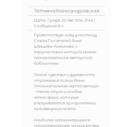
ТатьянаАлександровская
Дата: Среда, 20 Авг 2014, 21:44 |
Сообщение #
4
Приветствую нову участницу
Союза Писателей
Анна
Швецова-Рыжикова
, с
творчеством которой можно
познакомиться в
авторской
библиотеке
.
Тонкие чувства и душевность
отражены в поэзии Анны.
Отличительная черта автора
- тепло строк и особая
атмосфера, которые
раскрываются при прочтении
произведений поэта.
Наиболее запоминающимся
стихотворением, на мой взгляд,