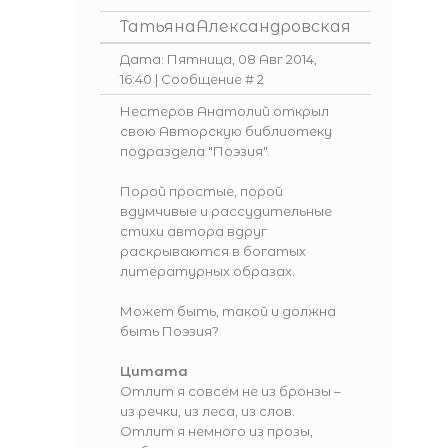
ТатьянаАлександровская
Дата: Пятница, 08 Авг 2014,
16:40 | Сообщение #
2
Нестеров Анатолий
открыл
свою
Авторскую библиотеку
подраздела "Поэзия".
Порой простые, порой
вдумчивые и рассудительные
стихи автора вдруг
раскрываются в богатых
литературных образах.
Может быть, такой и должна
быть Поэзия?
Цитата
Отлит я совсем не из бронзы –
из речки, из леса, из слов.
Отлит я немного из прозы,