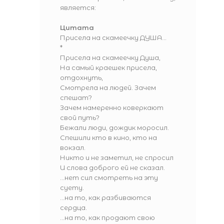
является:
Цитата
Присела на скамеечку ДУША...
*
Присела на скамеечку Душа,
На самый краешек присела,
отдохнуть,
Смотрела на людей. Зачем
спешат?
Зачем намеренно коверкают
свой путь?
Бежали люди, дождик моросил.
Спешили кто в кино, кто на
вокзал.
Никто и не заметил, не спросил
И слова доброго ей не сказал.
...нет сил смотреть на эту
суету.
...на то, как разбиваются
сердца.
...на то, как продают свою