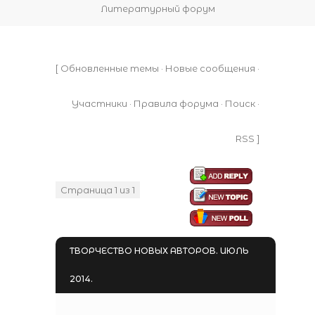
Литературный форум
[
Обновленные темы
·
Новые сообщения
·
Участники
·
Правила форума
·
Поиск
·
RSS
]
Страница
1
из
1
1
ТВОРЧЕСТВО НОВЫХ АВТОРОВ. ИЮЛЬ
2014.