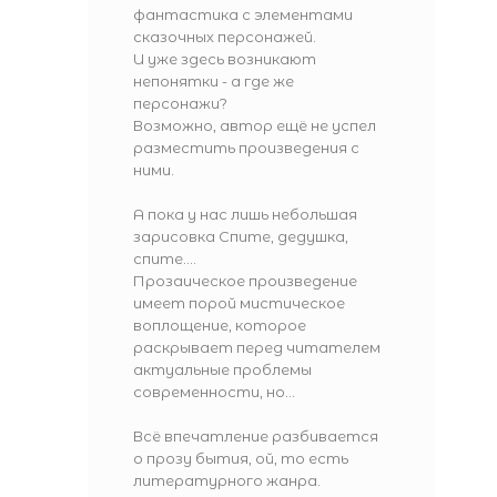
фантастика с элементами
сказочных персонажей.
И уже здесь возникают
непонятки - а где же
персонажи?
Возможно, автор ещё не успел
разместить произведения с
ними.
А пока у нас лишь небольшая
зарисовка
Спите, дедушка,
спите...
.
Прозаическое произведение
имеет порой мистическое
воплощение, которое
раскрывает перед читателем
актуальные проблемы
современности, но...
Всё впечатление разбивается
о прозу бытия, ой, то есть
литературного жанра.