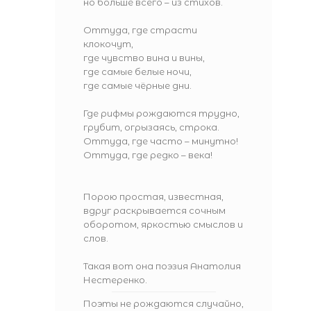
но больше всего – из стихов.
Оттуда, где страсти
клокочут,
где чувство вина и вины,
где самые белые ночи,
где самые чёрные дни.
Где рифмы рождаются трудно,
грубит, огрызаясь, строка.
Оттуда, где часто – минутно!
Оттуда, где редко – века!
Порою простая, известная,
вдруг раскрывается сочным
оборотом, яркостью смыслов и
слов.
Такая вот она поэзия Анатолия
Нестеренко.
Поэты не рождаются случайно,