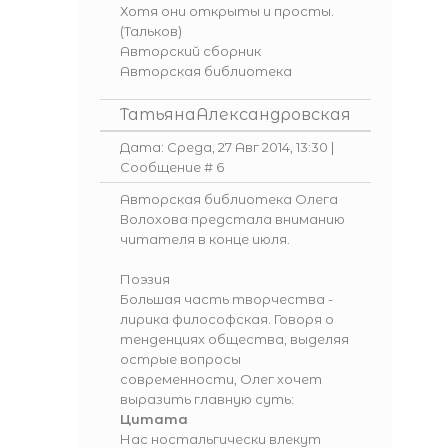
Хотя они открыты и просты.
(Тальков)
Авторский сборник
Авторская библиотека
ТатьянаАлександровская
Дата: Среда, 27 Авг 2014, 13:30 |
Сообщение #
6
Авторская библиотека
Олега
Волохова
предстала вниманию
читателя в конце июля.
Поэзия
Большая часть творчества -
лирика философская. Говоря о
тенденциях общества, выделяя
острые вопросы
современности, Олег хочет
выразить главную суть:
Цитата
Нас ностальгически влекут