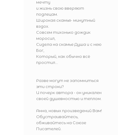
мечту
и жизнь свою вверяют
подлецам.
Широкая скамья- минутный
вздох.
Совсем тихонько дождик
моросил,
Сидела на скамье Душа и с нею
Бог,
Который, как обычно всё
простил...
Разве могут не запомниться
эти строки?
И почерк автора - он уникален
своей душевностью и теплом.
Анна, новых произведений Вам!
Обустраивайтесь,
обживайтесь на Союзе
Писателей.