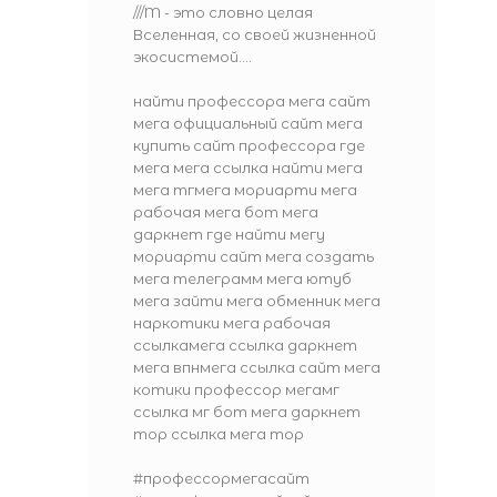
///M - это словно целая
Вселенная, со своей жизненной
экосистемой....
найти профессора мега сайт
мега официальный сайт мега
купить сайт профессора где
мега мега ссылка найти мега
мега тгмега мориарти мега
рабочая мега бот мега
даркнет где найти мегу
мориарти сайт мега создать
мега телеграмм мега ютуб
мега зайти мега обменник мега
наркотики мега рабочая
ссылкамега ссылка даркнет
мега впнмега ссылка сайт мега
котики профессор мегамг
ссылка мг бот мега даркнет
тор ссылка мега тор
#профессормегасайт