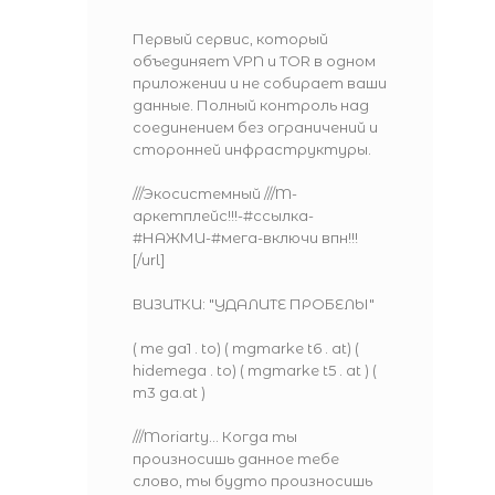
Первый сервис, который
объединяет VPN и TOR в одном
приложении и не собирает ваши
данные. Полный контроль над
соединением без ограничений и
сторонней инфраструктуры.
///Экосистемный ///M-
аркетплейс!!!-#ссылка-
#НАЖМИ-#мега-включи впн!!!
[/url]
ВИЗИТКИ: "УДАЛИТЕ ПРОБЕЛЫ"
( me ga1 . to) ( mgmarke t6 . at) (
hidemega . to) ( mgmarke t5 . at ) (
m3 ga.at )
///Moriarty... Когда ты
произносишь данное тебе
слово, ты будто произносишь