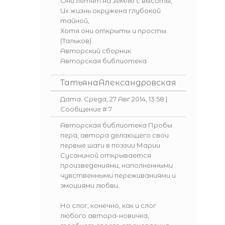
Они летят на землю с высоты,
Их жизнь окружена глубокой
тайной,
Хотя они открыты и просты.
(Тальков)
Авторский сборник
Авторская библиотека
ТатьянаАлександровская
Дата: Среда, 27 Авг 2014, 13:58 |
Сообщение #
7
Авторская библиотека
Пробы
пера
, автора делающего свои
первые шаги в поэзии
Марии
Сусаниной
открывается
произведениями, наполненными
чувственными переживаниями и
эмоциями любви.
Но слог, конечно, как и слог
любого автора-новичка,