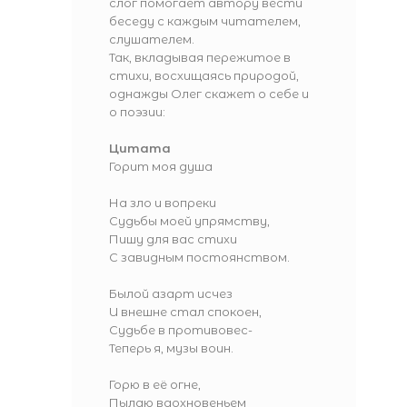
слог помогает автору вести
беседу с каждым читателем,
слушателем.
Так, вкладывая пережитое в
стихи, восхищаясь природой,
однажды Олег скажет о себе и
о поэзии:
Цитата
Горит моя душа
На зло и вопреки
Судьбы моей упрямству,
Пишу для вас стихи
С завидным постоянством.
Былой азарт исчез
И внешне стал спокоен,
Судьбе в противовес-
Теперь я, музы воин.
Горю в её огне,
Пылаю вдохновеньем