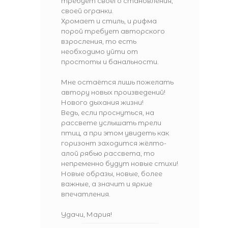
требует своего становления,
своей огранки.
Хромает и стиль, и рифма
порой требует авторского
взросления, то есть
необходимо уйти от
простоты и банальности.
Мне остаётся лишь пожелать
автору новых произведений!
Нового дыхания жизни!
Ведь, если проснуться, на
рассвете услышать трели
птиц, а при этом увидеть как
горизонт заходится жёлто-
алой рябью рассвета, то
непременно будут новые стихи!
Новые образы, новые, более
важные, а значит и яркие
впечатления.
Удачи, Мария!