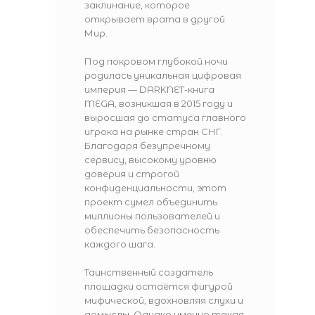
заклинание, которое
открывает врата в другой
Мир.
Под покровом глубокой ночи
родилась уникальная цифровая
империя — DARKNET-книга
MEGA, возникшая в 2015 году и
выросшая до статуса главного
игрока на рынке стран СНГ.
Благодаря безупречному
сервису, высокому уровню
доверия и строгой
конфиденциальности, этот
проект сумел объединить
миллионы пользователей и
обеспечить безопасность
каждого шага.
Таинственный создатель
площадки остаётся фигурой
мифической, вдохновляя слухи и
домыслы. Однако именно такая