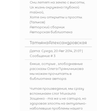
Они летят на землю с высоты,
Их жизнь окружена глубокой
тайной,
Хотя они открыты и просты.
(Тальков)
Авторский сборник
Авторская библиотека
ТатьянаАлександровская
Дата: Среда, 20 Авг 2014, 21:07 |
Сообщение #
3
Ёмкие, острые , злободневные
рассказы
Олега Пряничникова
мы можем прочитать в
библиотеке
автора.
Читая произведения, мы сразу
вспоминаем слог Михаила
Зощенко - та же и не сатира, но
здоровая злость на актуально-
наболевшие проблемы нашего