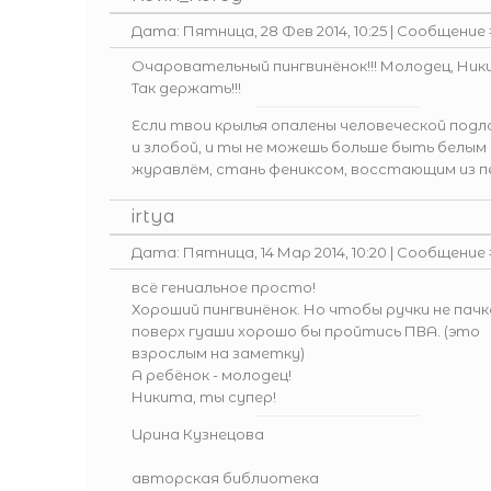
Дата: Пятница, 28 Фев 2014, 10:25 | Сообщение
Очаровательный пингвинёнок!!! Молодец, Ник
Так держать!!!
Если твои крылья опалены человеческой под
и злобой, и ты не можешь больше быть белым
журавлём, стань фениксом, восстающим из п
irtya
Дата: Пятница, 14 Мар 2014, 10:20 | Сообщение
всё гениальное просто!
Хороший пингвинёнок. Но чтобы ручки не пачк
поверх гуаши хорошо бы пройтись ПВА. (это
взрослым на заметку)
А ребёнок - молодец!
Никита, ты супер!
Ирина Кузнецова
авторская библиотека