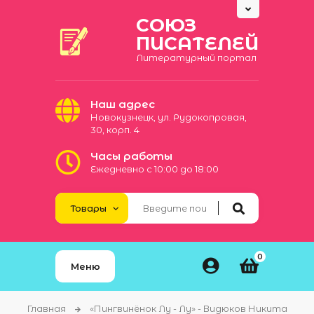
СОЮЗ
ПИСАТЕЛЕЙ
Литературный портал
Наш адрес
Новокузнецк, ул. Рудокопровая,
30, корп. 4
Часы работы
Ежедневно с 10:00 до 18:00
0
Меню
Главная
«Пингвинёнок Лу - Лу» - Видюков Никита