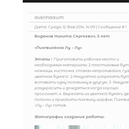
averinaaum
Дата: Среда, 12 Фев 2014, 14:09 | Сообщение #
1
Видюков Никита Сергеевич, 5 лет
«Пингвинёнок Лу - Лу»
Этапы
1. Приготовить рабочее место и
необходимые материалы: 2 пластиковые бут
ножницы, кисточка, стакан непроливайка, гуа
цветная бумага ; 2.Аккуратно разрезать бут
вставить одну половинку в другую; 3. Аккур
разукрасить и дождаться когда хорошо
просохнет; 4. Вырезать из цветной бумаги дв
полоски и приклеить пингвину шарфик; Пингви
«Лу – Лу» готов.
Фотографии создания работы: