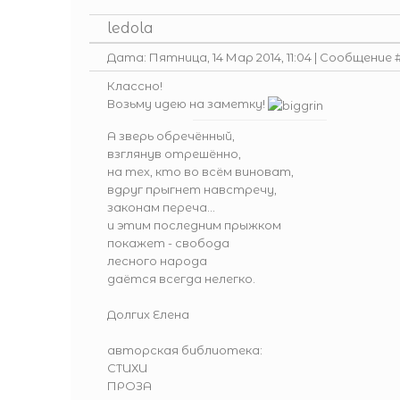
ledola
Дата: Пятница, 14 Мар 2014, 11:04 | Сообщение 
Классно!
Возьму идею на заметку!
А зверь обречённый,
взглянув отрешённо,
на тех, кто во всём виноват,
вдруг прыгнет навстречу,
законам переча...
и этим последним прыжком
покажет - свобода
лесного народа
даётся всегда нелегко.
Долгих Елена
авторская библиотека:
СТИХИ
ПРОЗА