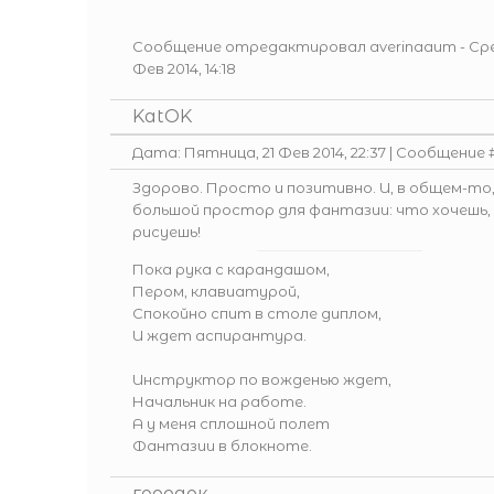
Сообщение отредактировал
averinaaum
-
Сре
Фев 2014, 14:18
KatOK
Дата: Пятница, 21 Фев 2014, 22:37 | Сообщение 
Здорово. Просто и позитивно. И, в общем-то
большой простор для фантазии: что хочешь,
рисуешь!
Пока рука с карандашом,
Пером, клавиатурой,
Спокойно спит в столе диплом,
И ждет аспирантура.
Инструктор по вожденью ждет,
Начальник на работе.
А у меня сплошной полет
Фантазии в блокноте.
городок