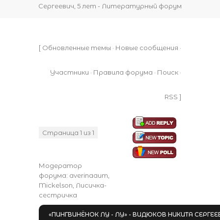
Сергеевич, 5 лет - Литературный форум
[
Обновленные темы
·
Новые сообщения
·
Участники
·
Правила форума
·
Поиск
·
RSS
]
Страница
1
из
1
1
Модератор
форума:
averinaaum
,
Mickelson
,
Лисичка-
сестричка
«ПИНГВИНЁНОК ЛУ - ЛУ» - ВИДЮКОВ НИКИТА СЕРГЕЕВ