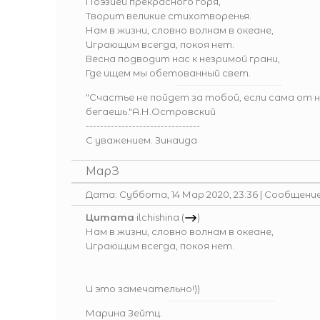
Поэзией прекрасного горя,
Творит великие стихотворенья.
Нам в жизни, словно волнам в океане,
Играющим всегда, покоя нет.
Весна подводит нас к незримой грани,
Где ищем мы обетованный свет.
"Счастье не пойдет за тобой, если сама от 
бегаешь."А.Н.Островский
--------------------------------
С уважением. Зинаида
МарЗ
Дата: Суббота, 14 Мар 2020, 23:36 | Сообщени
Цитата
ilchishina
(
)
Нам в жизни, словно волнам в океане,
Играющим всегда, покоя нет.
И это замечательно!))
Марина Зейтц.