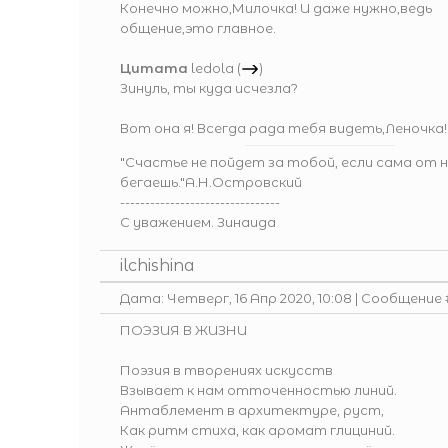
Конечно можно,Милочка! И даже нужно,ведь
общение,это главное.
Цитата
ledola
(
)
Зинуль, ты куда исчезла?
Вот она я! Всегда рада тебя видеть,Леночка!
"Счастье не пойдет за тобой, если сама от 
бегаешь."А.Н.Островский
--------------------------------
С уважением. Зинаида
ilchishina
Дата: Четверг, 16 Апр 2020, 10:08 | Сообщение
ПОЭЗИЯ В ЖИЗНИ
Поэзия в творениях искусств
Взывает к нам отточенностью линий.
Антаблемент в архитектуре, руст,
Как ритм стиха, как аромат глициний.