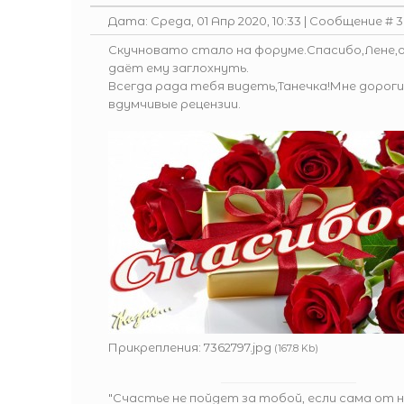
Дата: Среда, 01 Апр 2020, 10:33 | Сообщение #
3
Скучновато стало на форуме.Спасибо,Лене,о
даёт ему заглохнуть.
Всегда рада тебя видеть,Танечка!Мне дорог
вдумчивые рецензии.
Прикрепления:
7362797.jpg
(167.8 Kb)
"Счастье не пойдет за тобой, если сама от 