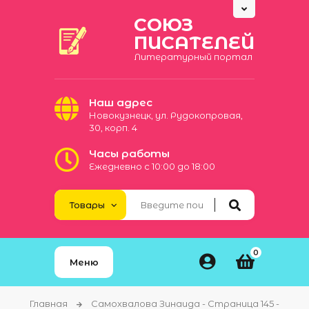
СОЮЗ
ПИСАТЕЛЕЙ
Литературный портал
Наш адрес
Новокузнецк, ул. Рудокопровая,
30, корп. 4
Часы работы
Ежедневно с 10:00 до 18:00
0
Меню
Главная
Самохвалова Зинаида - Страница 145 -