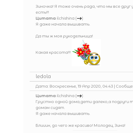
Зиночка! Я тоже очень рада, что мы все друг 
есть!!!
Цитата
ilchishina
(
)
Я даже начала вышивать.
Да ты ж моя рукодельница!
Какая красота!!!
ledola
Дата: Воскресенье, 19 Апр 2020, 04:43 | Сообщ
Цитата
ilchishina
(
)
Грустно одной дома,дети далеко,а подруги 
домам сидят.
Я даже начала вышивать.
Блииин, до чего же красиво! Молодец, Зина!