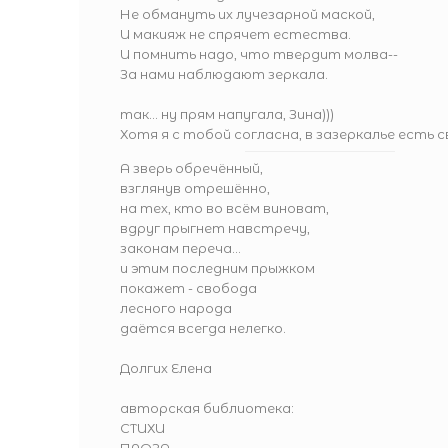
Не обмануть их лучезарной маской,
И макияж не спрячет естества.
И помнить надо, что твердит молва--
За нами наблюдают зеркала.
так... ну прям напугала, Зина)))
Хотя я с тобой согласна, в зазеркалье есть с
А зверь обречённый,
взглянув отрешённо,
на тех, кто во всём виноват,
вдруг прыгнет навстречу,
законам переча...
и этим последним прыжком
покажет - свобода
лесного народа
даётся всегда нелегко.
Долгих Елена
авторская библиотека:
СТИХИ