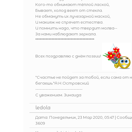
Кого-то обнимают тёплой лаской,
Бывает, холод веет от стекла.
Не обмануть их лучезарной маской,
И макияж не спрячет естества.
И помнить надо, что твердит молва--
За нами наблюдают зеркала.
****************************************
Всех поздравляю с днём поэзии!
"Счастье не пойдет за тобой, если сама от 
бегаешь."А.Н.Островский
--------------------------------
С уважением. Зинаида
ledola
Дата: Понедельник, 23 Мар 2020, 05:47 | Сообщ
3609