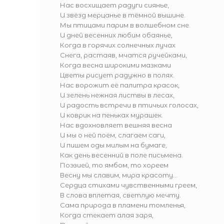
Нас восхищает радуги сиянье,
И звёзд мерцанье в тёмной вышине.
Мы птицами парим в волшебном сне.
И дней весенних любим обаянье,
Когда в горячих солнечных лучах
Снега, растаяв, мчатся ручейками,
Когда весна широкими мазками
Цветы рисует радужно в полях.
Нас ворожит её палитра красок,
И зелень нежная листвы в лесах,
И радость встречи в птичьих голосах,
И коврик на пеньках мурашек.
Нас вдохновляет вешняя весна
И мы о ней поём, слагаем саги,
И пишем оды милым на бумаге,
Как день весенний в поле письмена.
Поэзией, то ямбом, то хореем
Весну мы славим, мира красоту...
Сердца стихами чувственными греем,
В слова вплетая, светлую мечту.
Сама природа в пламени томленья,
Когда стекает алая заря,