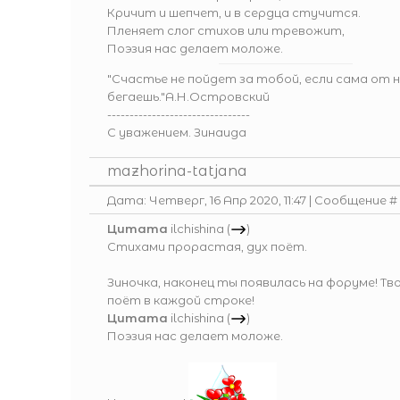
Кричит и шепчет, и в сердца стучится.
Пленяет слог стихов или тревожит,
Поэзия нас делает моложе.
"Счастье не пойдет за тобой, если сама от 
бегаешь."А.Н.Островский
--------------------------------
С уважением. Зинаида
mazhorina-tatjana
Дата: Четверг, 16 Апр 2020, 11:47 | Сообщение #
Цитата
ilchishina
(
)
Стихами прорастая, дух поёт.
Зиночка, наконец ты появилась на форуме! Тво
поёт в каждой строке!
Цитата
ilchishina
(
)
Поэзия нас делает моложе.