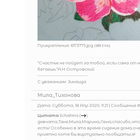
Прикрепления:
6173775.jpg
(589.3 Kb)
"Счастье не пойдет за тобой, если сама от 
бегаешь."А.Н.Островский
--------------------------------
С уважением. Зинаида
Мила_Тихонова
Дата: Суббота, 18 Апр 2020, 11:21 | Сообщение 
Цитата
ilchishina
(
)
девчата,Таня,Мила,Марина,Лена,спасибо,что
есть! Особенно в это время сидения дома,оч
приятно хотя бы виртуально пообщаться!