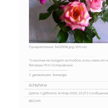
Прикрепления:
3402958.jpg
(337.0 Kb)
"Счастье не пойдет за тобой, если сама от 
бегаешь."А.Н.Островский
--------------------------------
С уважением. Зинаида
ilchishina
Дата: Суббота, 14 Мар 2020, 23:27 | Сообщени
ВЕСНА