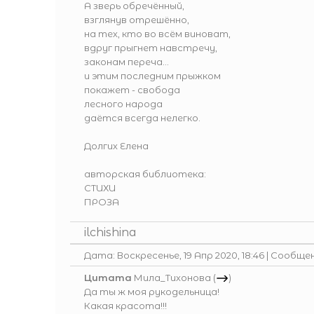
А зверь обречённый,
взглянув отрешённо,
на тех, кто во всём виноват,
вдруг прыгнет навстречу,
законам переча...
и этим последним прыжком
покажет - свобода
лесного народа
даётся всегда нелегко.
Долгих Елена
авторская библиотека:
СТИХИ
ПРОЗА
ilchishina
Дата: Воскресенье, 19 Апр 2020, 18:46 | Сообще
Цитата
Мила_Тихонова
(
)
Да ты ж моя рукодельница!
Какая красота!!!