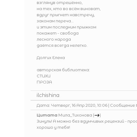
взглянув отрешённо,
на тех, кто во всём виноват,
вдруг прыгнет навстречу,
законам переча...
и этим последним прыжком
покажет - свобода
лесного народа
даётся всегда нелегко.
Долгих Елена
авторская библиотека:
СТИХИ
ПРОЗА
ilchishina
Дата: Четверг, 16 Апр 2020, 10:06 | Сообщение
Цитата
Мила_Тихонова
(
)
Зинуль! А можно без вдумчивых рецензий - пр
хорошо у тебя!