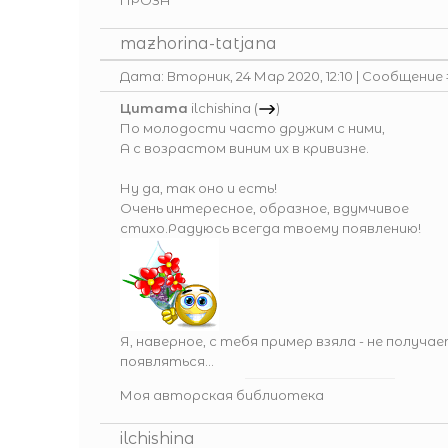
ПРОЗА
mazhorina-tatjana
Дата: Вторник, 24 Мар 2020, 12:10 | Сообщение
Цитата
ilchishina
(
)
По молодости часто дружим с ними,
А с возрастом виним их в кривизне.
Ну да, так оно и есть!
Очень интересное, образное, вдумчивое
стихо.Радуюсь всегда твоему появлению!
Я, наверное, с тебя пример взяла - не получа
появляться...
Моя авторская библиотека
ilchishina