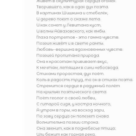
Живёт в скульптурах сердца огонёк
Творившего, как в одах дух поэта.
В картинах Шишкина и стебелёк,
И дерево поют о сказке лета.
И как сонет у Левитана куст,
И волны Айвазовского, как ямбы.
Глаза портретов - это гамма чувств.
Поэзия живёт и в свете рампы.
Любовь--вершина вдохновенных чувств.
Поэзией пропитана природа.
Она к красотам прививает вкус,
К мечтам, летящим в сини небосвода.
Стихами прорастая, дух поёт.
Коль в радость труд, то он в стихах поэта.
Стремится сердце в радужный полёт
На крыльях поэтического света.
Поёт геолог о своей любви,
С гитарой сидя, у костра ночного,
А утром в горы, на восход зари,
По зову сердца он полезет снова.
Волнительна поэзии строка.
Она звенит, как в поднебесье птица;
Или бежит как горная река,