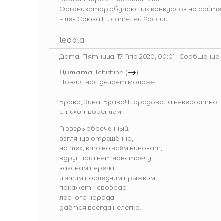
Организатор обучающих конкурсов на сайте
Член Союза Писателей России
ledola
Дата: Пятница, 17 Апр 2020, 00:01 | Сообщение
Цитата
ilchishina
(
)
Поэзия нас делает моложе.
Браво, Зина! Браво! Порадовала невероятно
стихотворением!
А зверь обречённый,
взглянув отрешённо,
на тех, кто во всём виноват,
вдруг прыгнет навстречу,
законам переча...
и этим последним прыжком
покажет - свобода
лесного народа
даётся всегда нелегко.