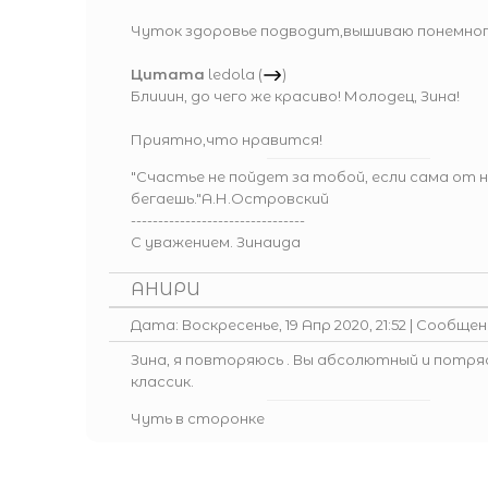
Чуток здоровье подводит,вышиваю понемногу 
Цитата
ledola
(
)
Блииин, до чего же красиво! Молодец, Зина!
Приятно,что нравится!
"Счастье не пойдет за тобой, если сама от 
бегаешь."А.Н.Островский
--------------------------------
С уважением. Зинаида
АНИРИ
Дата: Воскресенье, 19 Апр 2020, 21:52 | Сообще
Зина, я повторяюсь . Вы абсолютный и потр
классик.
Чуть в сторонке