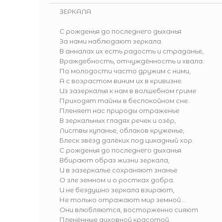
ЗЕРКАЛА
С рожденья до последнего дыханья
За нами наблюдают зеркала.
В анналах их есть радость и страданье,
Враждебность, отчуждённость и хвала.
По молодости часто дружим с ними,
А с возрастом виним их в кривизне.
Из зазеркалья к нам в волшебном гриме
Приходят тайны в беспокойном сне.
Пленяет нас природы отраженье
В зеркальных гладях речек и озёр,
Листвы купанье, облаков круженье,
Блеск звёзд далёких под цикадный хор.
С рожденья до последнего дыханья
Вбирают образ жизни зеркала,
И в зазеркалье сохраняют знанье
О зле земном и о ростках добра.
И не бездушно зеркала взирают,
Не только отражают мир земной...
Они влюбляются, восторженно сияют
Пленённые духовной красотой.