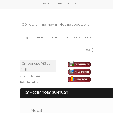
Литературный форум
[
Обновленные темы
·
Новые сообщения
·
Участники
·
Правила форума
·
Поиск
·
RSS
]
Страница
145
из
148
«
1
2
…
143
144
145
146
147
148
»
САМОХВАЛОВА ЗИНАИДА
МарЗ