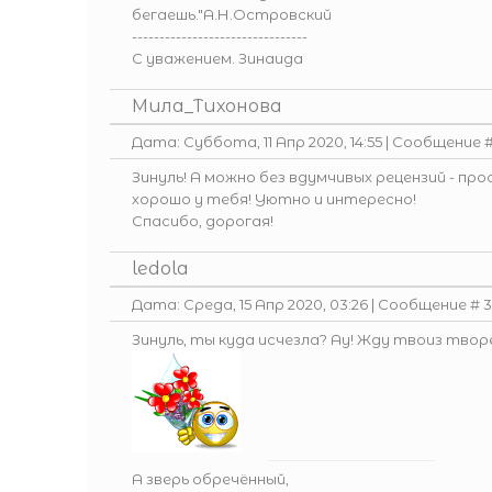
бегаешь."А.Н.Островский
--------------------------------
С уважением. Зинаида
Мила_Тихонова
Дата: Суббота, 11 Апр 2020, 14:55 | Сообщение 
Зинуль! А можно без вдумчивых рецензий - пр
хорошо у тебя! Уютно и интересно!
Спасибо, дорогая!
ledola
Дата: Среда, 15 Апр 2020, 03:26 | Сообщение #
3
Зинуль, ты куда исчезла? Ау! Жду твоиз твор
А зверь обречённый,