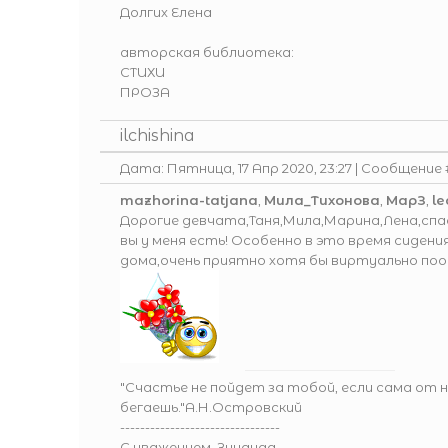
Долгих Елена
авторская библиотека:
СТИХИ
ПРОЗА
ilchishina
Дата: Пятница, 17 Апр 2020, 23:27 | Сообщение
mazhorina-tatjana
,
Мила_Тихонова
,
МарЗ
,
le
Дорогие девчата,Таня,Мила,Марина,Лена,сп
вы у меня есть! Особенно в это время сидени
дома,очень приятно хотя бы виртуально по
"Счастье не пойдет за тобой, если сама от 
бегаешь."А.Н.Островский
--------------------------------
С уважением. Зинаида