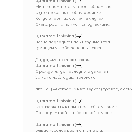
Цитата
ilchishina
(
)
Мы птицами парим в волшебном сне.
И дней весенних любим обаянье,
Когда в горячих солнечных лучах
Снега, растаяв, мчатся ручейками,
Цитата
ilchishina
(
)
Весна подводит нас к незримой грани,
Где ищем мы обетованный свет.
Да, да, именно так и есть.
Цитата
ilchishina
(
)
С рожденья до последнего дыханья
За нами наблюдают зеркала.
ага... а у некоторых нет зеркал) правда, я сам
Цитата
ilchishina
(
)
Из зазеркалья к нам в волшебном гриме
Приходят тайны в беспокойном сне.
Цитата
ilchishina
(
)
Бывает, холод веет от стекла.