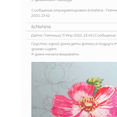
Сообщение отредактировал
ilchishina
-
Пятни
2020, 23:42
ilchishina
Дата: Пятница, 17 Апр 2020, 23:45 | Сообщение
Грустно одной дома,дети далеко,а подруги 
домам сидят.
Я даже начала вышивать.