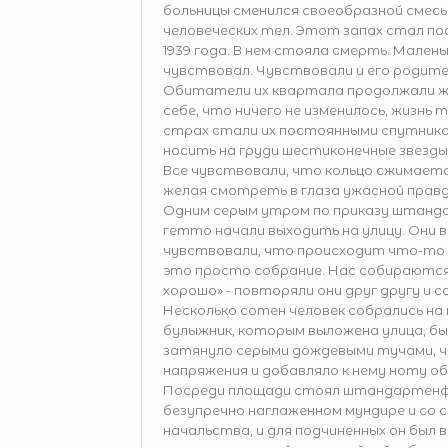
больницы сменился своеобразной смесью
человеческих тел. Этот запах стал п
1939 года. В нем стояла смерть. Мален
чувствовал. Чувствовали и его родите
Обитатели их квартала продолжали ж
себе, что ничего не изменилось, жизнь 
страх стали их постоянными спутника
носить на груди шестиконечные звезд
Все чувствовали, что кольцо сжимается
желая смотреть в глаза ужасной правд
Одним серым утром по приказу штанд
гетто начали выходить на улицу. Они в
чувствовали, что происходит что-то с
это просто собрание. Нас собираются 
хорошо» - повторяли они друг другу и с
Несколько сотен человек собрались на 
булыжник, которым выложена улица, бы
затянуло серыми дождевыми тучами, ч
напряжения и добавляло к нему ноту о
Посреди площади стоял штандартенфю
безупречно наглаженном мундире и со 
начальства, и для подчиненных он был