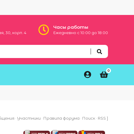
Часы работы
, 30, корп. 4
Ежедневно с 10:00 до 18:00
0
бщения
·
Участники
·
Правила форума
·
Поиск
·
RSS
]