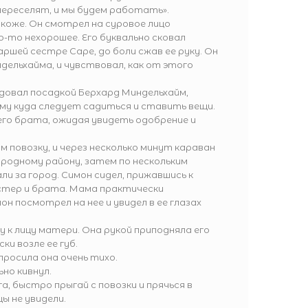
 переселят, и мы будем работать».
 коже. Он смотрел на суровое лицо
то нехорошее. Его буквально сковал
аршей сестре Саре, до боли сжав ее руку. Он
дельхайма, и чувствовал, как от этого
ндовал посадкой Берхард Миндельхайм,
ому куда следует садиться и ставить вещи.
го брата, ожидая увидеть одобрение и
м повозку, и через несколько минут караван
 родному району, затем по нескольким
ли за город. Симон сидел, прижавшись к
естер и брата. Мама практически
он посмотрел на нее и увидел в ее глазах
у к лицу матери. Она рукой приподняла его
ки возле ее губ.
просила она очень тихо.
но кивнул.
а, быстро прыгай с повозки и прячься в
ы не увидели.