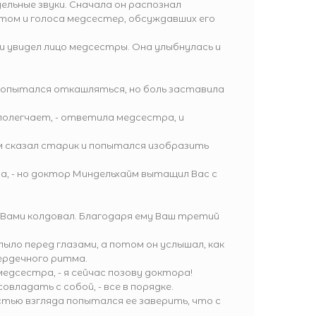
льные звуки. Сначала он распознал
том и голоса медсестер, обсуждавших его
и увидел лицо медсестры. Она улыбнулась и
 и попытался откашляться, но боль заставила
 полегчает, - ответила медсестра, и
дом сказал старик и попытался изобразить
а, - но доктор Миндельхайм вытащил Вас с
д Вами колдовал. Благодаря ему Ваш третий
лыло перед глазами, а потом он услышал, как
ердечного ритма.
 медсестра, - я сейчас позову доктора!
овладать с собой, - все в порядке.
тью взгляда попытался ее заверить, что с