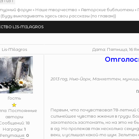
ца
1
из
1
1
турный форум
»
Наше творчество
»
Авторские библиотеки
»
(Буду выкладывать здесь свои рассказы (по главам))
СТВО LIS-MILAGROS
Lis-Milagros
Дата: Пятница, 16 Янв
Отголос
2013 год, Нью-Йорк, Манхеттен, муни
Г
Гость
Первым, что почувствовал 78-летний С
ппа: Постоянные
сильнейшее чувство жжения в груди. Бо
авторы
захотелось застонать, но на это не бы
Сообщений:
18
в ад. Но пролежав так несколько секун
Награды:
1
веки, и услышал какой-то шум. Зельтен 
Репутация:
0