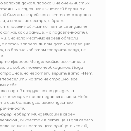
 запахов дождя, пороха и не очень чистых
остоянным спутником жителей Берлина с
ький Симон из еврейского гетто это хорошо
ли, и старшие сестры, и брат.
ить привычной жизнью, пытаясь внушить
такая же, как и раньше. Но подавленность и
ми. Сначала местных евреев обязали
ы, а потом запретили покидать резервацию…
, но боялись об этом говорить вслух, не
е.
артенфюрера Миндельхайма все жители
зяли с собой только необходимое. Люди
трашное, но не хотели верить в это. «Нет,
переселить, но это не страшно, все
ами себе.
площади. В воздухе пахло дождем, а
л еще мокрым после недавнего ливня. Небо
то еще больше усиливало чувство
бреченности.
рер Герберт Миндельхайм в своем
сверкающим крестом в петлице. И для своего
 воплощением настоящего арийца: высокий,