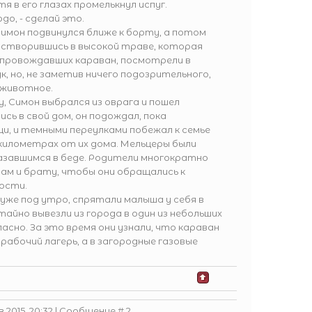
 в его глазах промелькнул испуг.
до, - сделай это.
Симон подвинулся ближе к борту, а потом
астворившись в высокой траве, которая
сопровождавших караван, посмотрели в
, но, не заметив ничего подозрительного,
 животное.
у, Симон выбрался из оврага и пошел
сь в свой дом, он подождал, пока
и, и темными переулками побежал к семье
 километрах от их дома. Мельцеры были
казавшимся в беде. Родители многократно
рам и брату, чтобы они обращались к
ости.
уже под утро, спрятали малыша у себя в
тайно вывезли из города в один из небольших
асно. За это время они узнали, что караван
рабочий лагерь, а в загородные газовые
 2015, 20:32 | Сообщение #
2