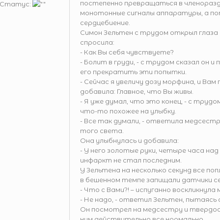
постепенно превращаться в членоразде
Статус:
монотонные сигналы аппаратуры, а по
сердцебиение.
Симон Зельтен с трудом открыл глаза 
спросила:
- Как Вы себя чувствуете?
- Болит в груди, - с трудом сказал он
его прекратить эти попытки.
- Сейчас я увеличу дозу морфина, и Вам
добавила: Главное, что Вы живы.
- Я уже думал, что это конец, - с тру
что-то похожее на улыбку.
- Все так думали, - ответила медсестр
того света.
Она улыбнулась и добавила:
- У него золотые руки, четыре часа на
инфаркт не стал последним.
У Зельтена на несколько секунд все поп
в бешенном темпе запищали датчики с
- Что с Вами?! – испуганно воскликнула
- Не надо, - ответил Зельтен, пытаясь с
Он посмотрел на медсестру и твердос
ним действительно все нормально.