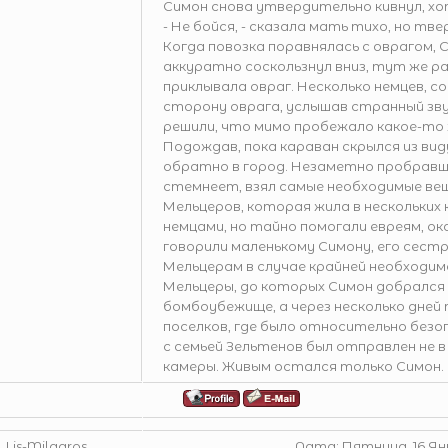
Симон снова утвердительно кивнул, хотя
- Не бойся, - сказала мать тихо, но твер
Когда повозка поравнялась с оврагом, 
аккуратно соскользнул вниз, тут же р
приклывала овраг. Несколько немцев, 
сторону оврага, услышав странный звук
решили, что мимо пробежало какое-то
Подождав, пока караван скрылся из вид
обратно в город. Незаметно пробравши
стемнеет, взял самые необходимые вещ
Мельцеров, которая жила в нескольких
немцами, но тайно помогали евреям, о
говорили маленькому Симону, его сест
Мельцерам в случае крайней необходим
Мельцеры, до которых Симон добрался 
бомбоубежище, а через несколько дней 
поселков, где было относительно безоп
с семьей Зельтенов был отправлен не в 
камеры. Живым остался только Симон.
Lis-Milagros
Дата: Пятница, 16 Янв