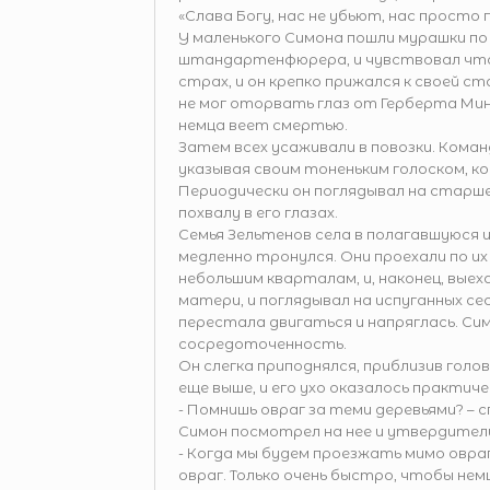
«Слава Богу, нас не убьют, нас просто
У маленького Симона пошли мурашки по
штандартенфюрера, и чувствовал что-
страх, и он крепко прижался к своей ст
не мог оторвать глаз от Герберта Мин
немца веет смертью.
Затем всех усаживали в повозки. Кома
указывая своим тоненьким голоском, к
Периодически он поглядывал на старше
похвалу в его глазах.
Семья Зельтенов села в полагавшуюся и
медленно тронулся. Они проехали по их
небольшим кварталам, и, наконец, выеха
матери, и поглядывал на испуганных с
перестала двигаться и напряглась. Сим
сосредоточенность.
Он слегка приподнялся, приблизив голов
еще выше, и его ухо оказалось практичес
- Помнишь овраг за теми деревьями? – с
Симон посмотрел на нее и утвердитель
- Когда мы будем проезжать мимо овраг
овраг. Только очень быстро, чтобы немц