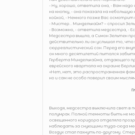
- Ну, хорошо, ответила она, - Вам над
на кнопку, - она показала на небольшу
койкой, - Немного позже Вас осмотрит 
- Мистер… Миндельхайм? – спросил Зел
- Возможно, - ответила медсестра, - Е
Медсестра вышла, а Симон Зельтен про
действительно ли он услышал то, что 
сюрреалистический сон. Перед его вн
он много десятилетий пытался забыт
Герберта Миндельхайма, отдающего пр
еврейского квартала на окраине Берлина
«Нет, нет, это распространенная фами
но и сам не особо поверил своим мыслям
Г
Выходя, медсестра выключила свет в па
полумрак. Полной темноты быть не мо
освещенного коридора отделяла прозра
наблюдать за снующими туда-сюда медр
Воздух стал пахнуть по-другому. Сте