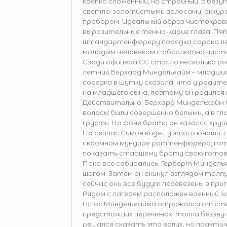
крепко сложенный, но стройный, с безу
светло-золотистыми волосами, аккур
пробором. Идеальный образ чистокров
выразительные темно-карие глаза. Пя
штандартенфюреру порядка сорока ле
молодым человеком с абсолютно чистым
Сзади офицера СС стояло несколько ряд
летний Берхард Миндельхайм – младш
соседка в шутку сказала, что у родит
на младшего сына, поэтому он родился
Действительно, Берхард Миндельхайм б
волосы были совершенно белыми, а в г
грусть. На фоне брата он казался хруп
Но сейчас Симон видел у этого юноши, 
скромном мундире роттенфюрера, гото
показать старшему брату свою готов
Пока все собирались, Герберт Миндел
шагом. Затем он окинул взглядом толп
сейчас они все будут перевезены в при
Рядом с лагерем расположен военный 
Голос Миндельхайма отражался от стен
предстоящих переменах, толпа беззвуч
решался сказать это вслух, но практич