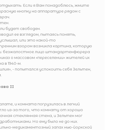
о отдыхать. Если я Вам понадоблюсь, жмите
ю красную кнопку на аппаратуре рядом с
врач.
ьтен.
сли будет свободен.
водил ее взглядом, пытаясь понять,
услышал, или это какой-то
утренним взором возникла картина, которую
ь: безжалостное лицо штандартенфюрера
иказ о массовом «переселении» жителей их
 в 1940-м.
лия», - попытался успокоить себя Зельтен,
.
лава II
лате, и комната погрузилась в легкий
гло из-за того, что комнату от хорошо
чная стеклянная стена, и Зельтен мог
аботниками. Но ему было не до них.
рильно-медикаментозный запах нью-йоркской