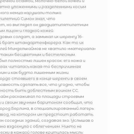
пречной осанкой, молочно-белой кожей и
атно уложенными и разделенными косым
ного немца нарушали только
тилетний Симон знал, что
т, но выглядел он двадцатипятилетним
 лицом и гладкой кожей.
овых солдат, а замыкал их шеренгу 16-
ий брат штандартенфюрера. Как-то их
елей Миндельхаймов не хватило «материала»
 таким бесцветным и бестелесным.
ыл полностью лишен красок: его кожа и
лазах читалась какая-то беспричинная
ким и как будто лишенным жизни.
гордо стоявшего в конце шеренги в своем
вность сделать все, что угодно, чтобы
ность быть доблестным воином СС.
ьхайм расхаживал по площади строевым
у и своим звучным баритоном сообщил, что
город Берлина, в специализированный лагерь.
завод, на котором им предстоит работать.
 соседних зданий, создавая эхо. Услышав о
но вздохнула с облегчением. Никто не
ески в каждой голове крутилась мысль: