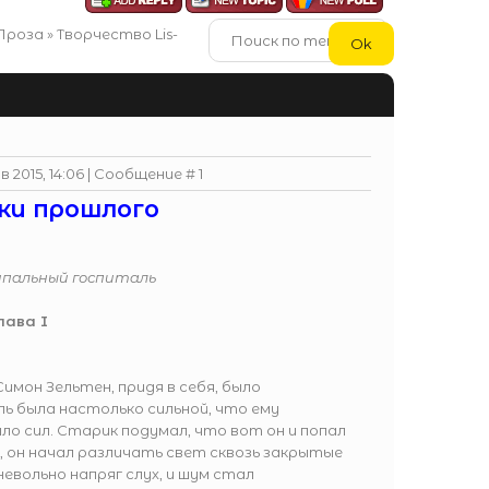
Проза
»
Творчество Lis-
 2015, 14:06 | Сообщение #
1
ки прошлого
ципальный госпиталь
лава I
имон Зельтен, придя в себя, было
ль была настолько сильной, что ему
ло сил. Старик подумал, что вот он и попал
д, он начал различать свет сквозь закрытые
невольно напряг слух, и шум стал