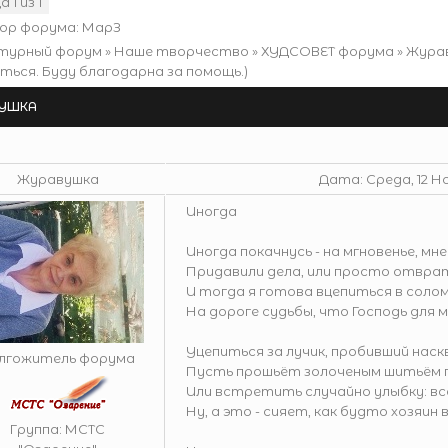
ца
1
из
1
1
ор форума:
МарЗ
турный форум
»
Наше творчество
»
ХУДСОВЕТ форума
»
Жура
ться. Буду благодарна за помощь.)
УШКА
Журавушка
Дата: Среда, 12 Но
Иногда
Иногда покачнусь - на мгновенье, мн
Придавили дела, или просто отврат
И тогда я готова вцепиться в соло
На дороге судьбы, что Господь для м
Уцепиться за лучик, пробивший наскв
лгожитель форума
Пусть прошьёт золоченым шитьём п
Или встретить случайно улыбку: все
Ну, а это - сияет, как будто хозяин 
Группа: МСТС