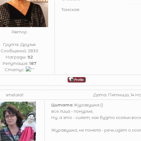
Томская
Автор
Группа: Друзья
Сообщений:
2830
Награды:
92
Репутация:
187
Статус:
smelaia1
Дата: Пятница, 14 Ноя
Цитата
Журавушка
(
)
все лица - понурые,
Ну, а это - сияет, как будто хозяин вос
Журавушка, не поняла - речь идёт о хоз