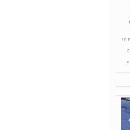
Гру
С
Р