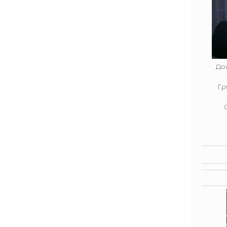
До
Гр