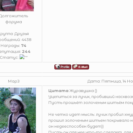
Долгожитель
форума
Группа: Друзья
ообщений:
4438
Награды:
74
епутация:
244
Статус:
МарЗ
Дата: Пятница, 14 Ноя
Цитата
Журавушка
(
)
Уцепиться за лучик, пробивший насквозь
Пусть прошьёт золоченым шитьём покр
Не четко идет мысль: лучик пробил хмуры
прошил золоченым шитьем покрывало неб
он недееспособен будет))
Пусть он для нее что-то сделает, для 