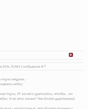
 2014, 15:38 | Сообщение #
7
 тучи хмурые, -
ывало небес.
е тучи, ЛГ за него уцепилась, чтобы... он
ес. А ей это зачем? Тем более уцепленный
ее души, настроения, это будет точнее и