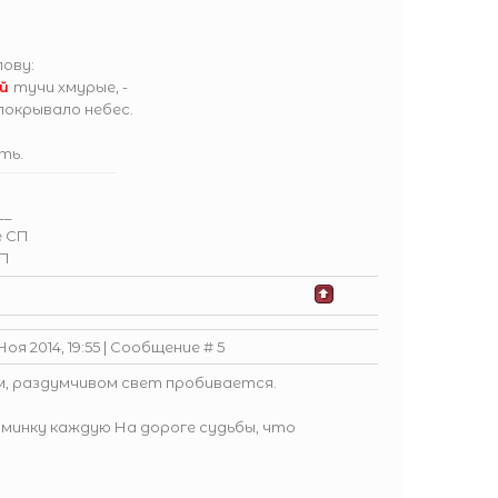
лову:
ой
тучи хмурые, -
окрывало небес.
ть.
__
е СП
СП
оя 2014, 19:55 | Сообщение #
5
ом, раздумчивом свет пробивается.
оминку каждую На дороге судьбы, что