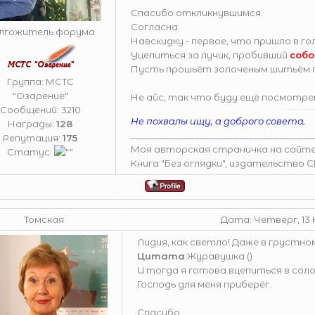
Спасибо откликнувшимся.
Cогласна.
лгожитель форума
Навскидку - первое, что пришло в го
Уцепиться за лучик, пробивший
соб
Пусть прошьёт золоченым шитьём п
Группа: МСТС
"Озарение"
Не айс, так что буду ещё посмотре
Сообщений:
3210
Не похвалы ищу, а доброго совета.
Награды:
128
_____________________________________
Репутация:
175
Моя авторская страничка на сайт
Статус:
Книга "Без оглядки", издательство 
Томская
Дата: Четверг, 13 Н
Лидия, как светло! Даже в грустн
Цитата
Журавушка
(
)
И тогда я готова вцепиться в сол
Господь для меня приберёг.
Спасибо.