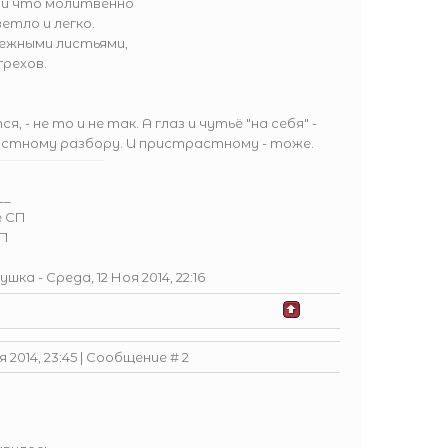
и что молитвенно
етло и легко.
нежными листьями,
грехов.
, - не то и не так. А глаз и чутьё "на себя" -
астному разбору. И пристрастному - тоже.
__
е СП
СП
ушка
-
Среда, 12 Ноя 2014, 22:16
 2014, 23:45 | Сообщение #
2