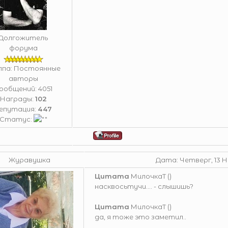
Долгожитель
форума
ппа: Постоянные
авторы
ообщений:
4051
Награды:
102
епутация:
447
Статус:
Журавушка
Дата: Четверг, 13 Н
Цитата
МилочкаТ
(
)
насквосьтучи.... - слышишь?
Цитата
МилочкаТ
(
)
да, я тоже это заметил..