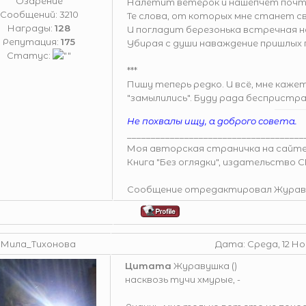
"Озарение"
Налетит ветерок и нашепчет почт
Сообщений:
3210
Те слова, от которых мне станет св
Награды:
128
И погладит березонька встречная 
Репутация:
175
Убирая с души наваждение пришлых 
Статус:
***
Пишу теперь редко. И всё, мне кажется
"замылились". Буду рада беспристр
Не похвалы ищу, а доброго совета.
_____________________________________
Моя авторская страничка на сайт
Книга "Без оглядки", издательство 
Сообщение отредактировал
Журав
Мила_Тихонова
Дата: Среда, 12 Ноя
Цитата
Журавушка
(
)
насквозь тучи хмурые, -