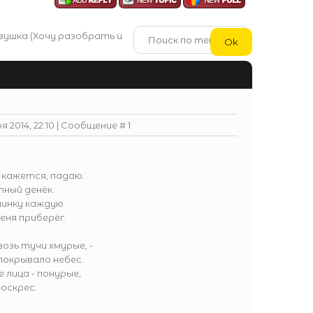
вушка
(Хочу разобрать и
я 2014, 22:10 | Сообщение #
1
е кажется, падаю:
ный денёк.
минку каждую
еня приберёг.
озь тучи хмурые, -
окрывало небес.
 лица - понурые,
воскрес.