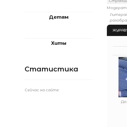
Страни
Модерат
Литера
Детям
разобра
ЖУРАВ
Хиты
Статистика
Сейчас на сайте:
До