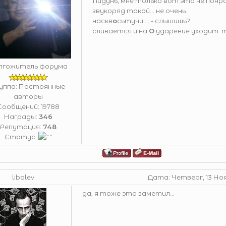
Лидунь, мне только вот это не понр
звукоряд такой... не очень.
наскв
о
сьтучи.... - слышишь?
сливается и на
О
ударение уходит. т
лгожитель форума
уппа: Постоянные
авторы
Сообщений:
19788
Награды:
346
Репутация:
748
Статус:
libolev
Дата: Четверг, 13 Ноя
да, я тоже это заметил...