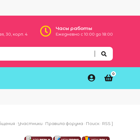
Часы работы
, 30, корп. 4
Ежедневно с 10:00 до 18:00
0
бщения
·
Участники
·
Правила форума
·
Поиск
·
RSS
]