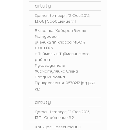
artuty
Дата: Четверг, 12 Фев 2015,
13:06 | Сообщение #
1
Выполнил Хабиров Эмиль
Артурович
ученик 2"в" класса МБОУ
СОШ № 7
г. Туймазы и Туймазинского
района
Руководитель
Хисматуллина Елена
Владимировна
Прикрепления:
0578212.jpg
(36.3
Kb)
artuty
Дата: Четверг, 12 Фев 2015,
13:11 | Сообщение #
2
Конкурс Презентаций