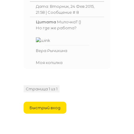
Дата: Вторник, 24 Фев 2015,
21:58 | Сообщение #
8
Цитата
МилочкаТ
(
)
Но где же работа?
Вера Рычихина
Моя копилка
Страница
1
из
1
1