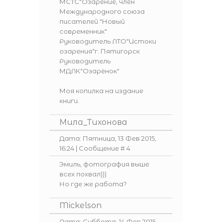
МСТС"Озарение, член
Международного союза
писателей "Новый
современник"
Руководитель ЛТО"Истоки
озарения"г. Пятигорск
Руководитель
МДЛК"Озарёнок"
Моя копилка на издание
книги.
Мила_Тихонова
Дата: Пятница, 13 Фев 2015,
16:24 | Сообщение #
4
Эмиль, фотография выше
всех похвал)))
Но где же работа?
Mickelson
Дата: Суббота, 14 Фев 2015,