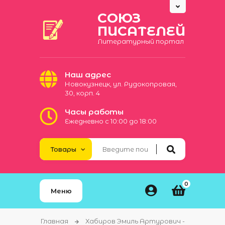
СОЮЗ
ПИСАТЕЛЕЙ
Литературный портал
Наш адрес
Новокузнецк, ул. Рудокопровая,
30, корп. 4
Часы работы
Ежедневно с 10:00 до 18:00
0
Меню
Главная
Хабиров Эмиль Артурович -