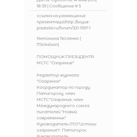
18:39 | Сообщение #
5
ссылка на размещение
презентацийhttp://soyuz-
pisatelei.ru/forum/321-11517-1
Антонина Тесленко (
Mickelson)
ПОМОЩНИК ПРЕЗИДЕНТА
МСТС "Озарение"
Редактор журнала
"Озаренок"
Координатор по городу
Пятигорску, член
МСТС"Озарение, член
Международного союза
писателей "Новый
современник"
Руководитель ЛТО"Истоки
озарения"г. Пятигорск
Руководитель