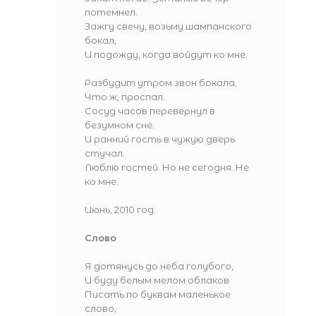
потемнел.
Зажгу свечу, возьму шампанского
бокал,
И подожду, когда войдут ко мне.
Разбудит утром звон бокала.
Что ж, проспал.
Сосуд часов перевернул в
безумном сне.
И ранний гость в чужую дверь
стучал.
Люблю гостей. Но не сегодня. Не
ко мне.
Июнь, 2010 год.
Слово
Я дотянусь до неба голубого,
И буду белым мелом облаков
Писать по буквам маленькое
слово,