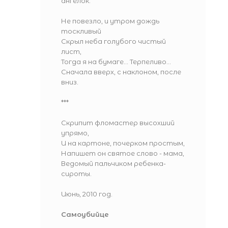
ангелок.
Не повезло, и утром дождь
тоскливый
Скрыл неба голубого чистый
лист,
Тогда я на бумаге... Терпеливо...
Сначала вверх, с наклоном, после
вниз.
***
Скрипит фломастер высохший
упрямо,
И на картоне, почерком простым,
Напишет он святое слово - мама,
Ведомый пальчиком ребенка-
сироты.
Июнь, 2010 год.
Самоубийце