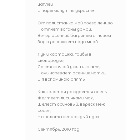
цаплей
И пары минут не украсть.
От полустанка мой поезд лениво
Потянет вагоны домой,
Вечер осенний багряным огнивом
Зарю разожжет надо мной.
Лук и картошка, грибы в
сковородке,
Со стопочкой ужин и спать,
Ночь напевает осенние нотки,
И я вспоминаю опять,
Как золотая рождается осень,
Желтеет лисичками мох,
Шелест осиновый, вереск меж
сосен,
На золота вес каждый вдох.
Сентябрь, 2010 год.