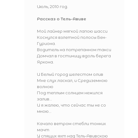
Июль, 2010 год.
Рассказ о Тель-Авиве
Мой лайнер мягкой лапою шасси
Коснулся взлетной полосы Бен-
Гуриона.
Водитель на потрепанном такси
Домчал в гостиницу вдоль берега
Яркона.
И Белый город шелестом олив
Мне слух ласкал, и Средиземною
волною
Под теплым солнцем нежился
залив...
И я жалею, что сейчас ты не со
мною...
Качало ветром стебли тонких
мачт
У спящих яхт над Тель-Авивскою