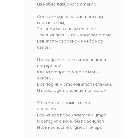
Из небес лазурного стекла.
Солнце медленно растет над
горизонтом,
Заливая мир своим теплом.
Закружилась жизнь водоворотом
Взвился жаворонок в небо над
селом.
Изумрудным свет становится
под кроной
Клена старого, что за моим
окном.
Все под ним становится зеленым,
И прохлады наполняется вином.
Я бы тоже с вами в лето
окунулся,
Все живое просыпается с утра.
Я сегодня с вами бы проснулся,
Но, к несчастью, умер я вчера.