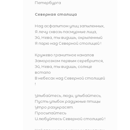
Петербурга
Северная столица
Над асфальтом улиц запыленных,
Я лечу сквозь пасмурные лица,
Эй, Нева, ты видишь, окрыленный
Я парю над Северной столицей !
Кружево гранитное каналов
Заморозком первым серебрится,
Эй, Нева, ты видишь, солнце
встало
В небесах над Северной столицей
!
Улыбайтесь, люди, улыбайтесь,
Пусть улыбок радужные птицы
Утро разукрасят.
Просыпайтесь
И любуйтесь Северной столицей !