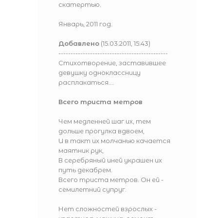
скатертью.
Январь, 2011 год.
Добавлено
(15.03.2011, 15:43)
---------------------------------------------
Стихотворение, заставившее
девушку одноклассницу
расплакаться....
Всего триста метров
Чем медленней шаг их, тем
дольше прогулка вдвоем,
И в такт их молчанью качается
маятник рук,
В серебряный иней украшен их
путь декабрем.
Всего триста метров. Он ей -
семилетний супруг.
Нет сложностей взрослых -