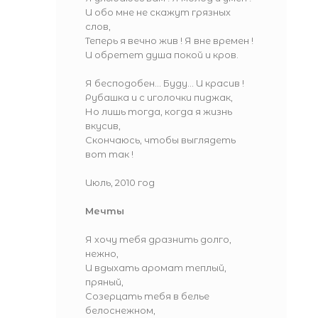
И обо мне не скажут грязных
слов,
Теперь я вечно жив ! Я вне времен !
И обретет душа покой и кров.
Я бесподобен... Буду... И красив !
Рубашка и с иголочки пиджак,
Но лишь тогда, когда я жизнь
вкусив,
Скончаюсь, чтобы выглядеть
вот так !
Июль, 2010 год
Мечты
Я хочу тебя дразнить долго,
нежно,
И вдыхать аромат теплый,
пряный,
Созерцать тебя в белье
белоснежном,