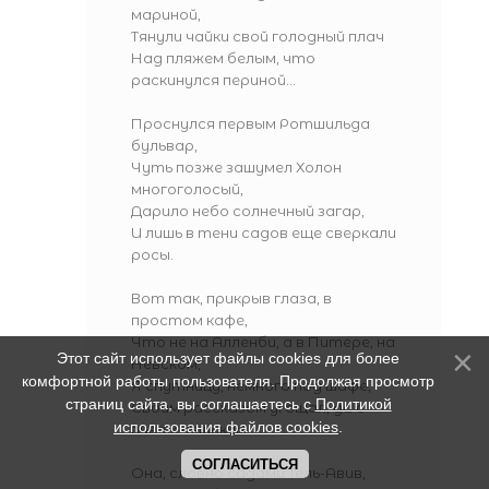
мариной,
Тянули чайки свой голодный плач
Над пляжем белым, что
раскинулся периной...
Проснулся первым Ротшильда
бульвар,
Чуть позже зашумел Холон
многоголосый,
Дарило небо солнечный загар,
И лишь в тени садов еще сверкали
росы.
Вот так, прикрыв глаза, в
простом кафе,
Что не на Алленби, а в Питере, на
Этот сайт использует файлы cookies для более
Невском,
комфортной работы пользователя. Продолжая просмотр
Я спутницу, немного под шафе,
страниц сайта, вы соглашаетесь с
Политикой
Своим рассказом угощал, да с
использования файлов cookies
.
пивом чешским.
СОГЛАСИТЬСЯ
Она, словно садами Тель-Авив,