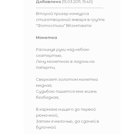
Добавлено
(15.03.2011, 15:40)
---------------------------------------------
Второй призер конкурса
стихотворений января в группе
"Фотостихи" ВКонтакте
Монетка
Раскинув руки над небом-
скатертью,
Лечу монеткою в ладонь на
паперти,
Сверкает золотом монетка
медная,
Судьбою пишется мне жизнь
безбедная,
В кармане нищего до первой
рюмочной,
Затем я мелочью, да сдачей в
булочной