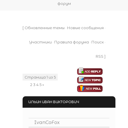
форум
[
Обновленные темы
·
Новые сообщения
·
Участники
·
Правила форума
·
Поиск
·
RSS
]
Страница
1
из
5
1
2
3
4
5
»
ИЛЬИН ИВАН ВИКТОРОВИЧ
IvanCoFox