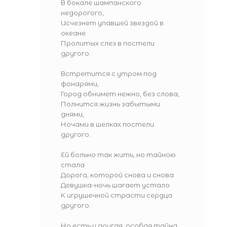
В бокале шампанского
недорогого,
Исчезнет упавшей звездой в
океане
Пролитых слез в постели
другого.
Встретится с утром под
фонарями,
Город обнимет нежно, без слова,
Полнится жизнь забытыми
днями,
Ночами в шелках постели
другого.
Ей больно так жить, но тайною
стала
Дорога, которой снова и снова
Девушка-ночь шагает устало
К игрушечной страсти сердца
другого.
Но есть и другая, особая тайна,