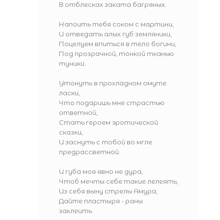
В отблесках заката багряных.
Напоить тебя соком с мартини,
И отведать алых губ земляники,
Поцелуем впиться в тело богини,
Под прозрачной, тонкой тканью
туники.
Утонуть в прохладном омуте
ласки,
Что подаришь мне страстью
ответной,
Стать героем эротической
сказки,
И заснуть с тобой во мгле
предрассветной.
И губа моя явно не дура,
Чтоб мечты себе такие лелеять,
Из себя выну стрелы Амура,
Дайте пластыря - раны
заклеить.