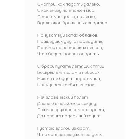
Смотри, как падать далеко,
И как внизу ничтожен мир,
Лететь не долго, но легко,
Вдоль окон брошенных квартир.
Почувствуй запах облаков,
Пришедших друга проводить,
Прочти на ленточках венков,
Что будут после говорить.
И брось пугать летящих птиц
Бескрылым телом в небесах,
Никто не будет падать ниц,
Или купать тебя в слезах.
Нечеловеческий полет
Длиною в несколько секунд,
Лишь воздух криком разорвет,
Да напоит подсохший грунт
Густою влагой из аорт,
Что солнце высушит за день,