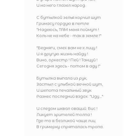
И на него глазел народ.
С бутылкой зелья корчил шут
Гримасу гордую в петле
"Надеюсь, ТАМ меня поймут !
Коль не на небе - так в земле !"
"Бедняги, смех вам не к лицу !
И я другую жизнь найду !
Вино, оркестр ! Пей ! Танцуй !
Сегодня здесь - потом в аду !"
Бутылка выпала из рук,
Застыл с улыбкой вечной шут,
И шепота печальный звук
Разнес последний вздох: "Иду..."
И следом шквал оваций. Бис !
Ликует зрителей толпа !
Где-то в безликой чаще лиц
В гримерку спряталась тропа.