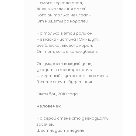
Немого зеркала овал,
Живых коллекция ролей,
Кого он только не играл -
От нищеты до королей !
Но только в этой роли он
Не маска - истина ! Он - шут !
Без блеска лживого корон,
Он тот, кого в конце убьют.
Он умирает каждый день,
Уходит из театра прочь,
И мертвый шут за ним - как тень.
Гасите свечи - будет ночь.
Октябрь, 2010 года.
Человечек
На серой стене сто двенадцать
засечек,
Шестнадцать недель