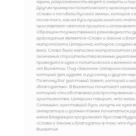
едины, разрозненность ведет к смерти и по
Другим примером политического красноречи
«Слово о погибели Русской земли», которое с
после того, как на Русь пришли монголо-тат
прославляет светлое прошлое и оплакивает
Образцом торжественной разновидности д
красноречия является «Слово о Законе и Бла
митрополита Иллариона, которое создано в 
века. Слово было написано митрополитом И
окончания строительства военных укреплений
проводится идея о политической и военной 
от Византии. Под «Законом» Илларион поним
который дан иудеям, а русскому и другим нар
Поэтому Бог дал Новый Завет, который и н
«Благодатью». В Византии почитают импер
который способствовал распространению 
христианства. Илларион говорит, что князь
Солнышко, крестивший Русь, ничуть не хуже 
императора и должен также почитаться рус
князя Владимира продолжает Ярослав Мудры
«Слова о Законе и Благодати» в том, что Рус
Византия.