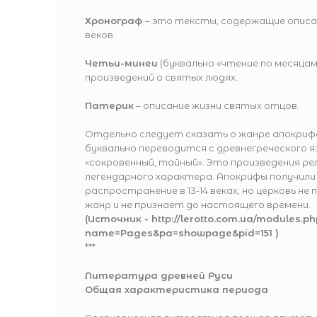
Хронограф
– это тексты, содержащие описан
веков.
Четьи-минеи
(буквально «чтение по месяцам
произведений о святых людях.
Патерик
– описание жизни святых отцов.
Отдельно следует сказать о жанре апокриф
буквально переводится с древнегреческого я
«сокровенный, тайный». Это произведения ре
легендарного характера. Апокрифы получили
распространение в 13-14 веках, но церковь н
жанр и не признает до настоящего времени.
(Источник -
http://lerotto.com.ua/modules.ph
name=Pages&pa=showpage&pid=151
)
***
Литература древней Руси
Общая характеристика периода