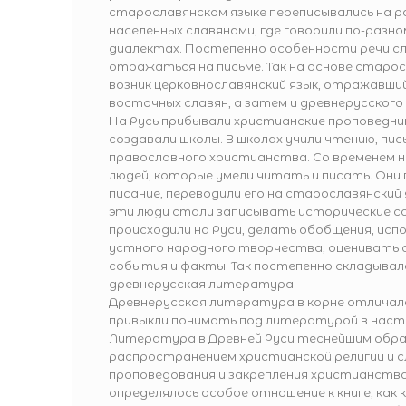
старославянском языке переписывались на р
населенных славянами, где говорили по-разно
диалектах. Постепенно особенности речи с
отражаться на письме. Так на основе старос
возник церковнославянский язык, отражавши
восточных славян, а затем и древнерусского 
На Русь прибывали христианские проповедни
создавали школы. В школах учили чтению, пис
православного христианства. Со временем на
людей, которые умели читать и писать. Они
писание, переводили его на старославянский 
эти люди стали записывать исторические с
происходили на Руси, делать обобщения, ис
устного народного творчества, оценивать
события и факты. Так постепенно складывал
древнерусская литература.
Древнерусская литература в корне отличал
привыкли понимать под литературой в наст
Литература в Древней Руси теснейшим обра
распространением христианской религии и 
проповедования и закрепления христианства
определялось особое отношение к книге, как