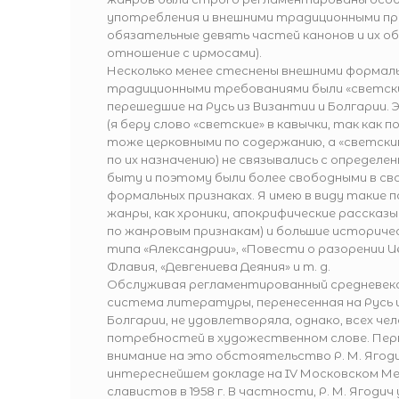
употребления и внешними традиционными при
обязательные девять частей канонов и их о
отношение с ирмосами).
Несколько менее стеснены внешними формал
традиционными требованиями были «светски
перешедшие на Русь из Византии и Болгарии.
(я беру слово «светские» в кавычки, так как 
тоже церковными по содержанию, а «светски
по их назначению) не связывались с определ
быту и поэтому были более свободными в сво
формальных признаках. Я имею в виду такие 
жанры, как хроники, апокрифические рассказы
по жанровым признакам) и большие историче
типа «Александрии», «Повести о разорении 
Флавия, «Девгениева Деяния» и т. д.
Обслуживая регламентированный средневек
система литературы, перенесенная на Русь 
Болгарии, не удовлетворяла, однако, всех че
потребностей в художественном слове. Пе
внимание на это обстоятельство Р. М. Ягоди
интереснейшем докладе на IV Московском М
славистов в 1958 г. В частности, Р. М. Ягодич