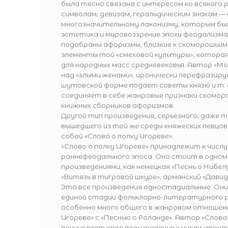
была тесно связана с интересом ко всякого 
символам, девизам, геральдическим знакам —
многозначительному лаконизму, которым бы
эстетика и мировоззрение эпохи феодализма.
подобраны афоризмы, близкие к скоморошьим 
элементы той «смеховой культуры», котора
для народных масс средневековья. Автор «М
над «злыми женами», иронически перефразиру
шутовской форме подает советы князю и т. д
соединяет в себе жанровые признаки скомор
книжных сборников афоризмов.
Другой тип произведения, серьезного, даже т
вышедшего из той же среды княжеских певцо
собой «Слово о полку Игореве».
«Слово о полку Игореве» принадлежит к числ
раннефеодального эпоса. Оно стоит в одном
произведениями, как немецкая «Песнь о Нибелу
«Витязь в тигровой шкуре», армянский «Давид 
Это все произведения одностадиальные. Он
единой стадии фольклорно-литературного р
особенно много общего в жанровом отношении
Игореве» с «Песнью о Роланде». Автор «Слова
причисляет свое произведение к числу «трудны