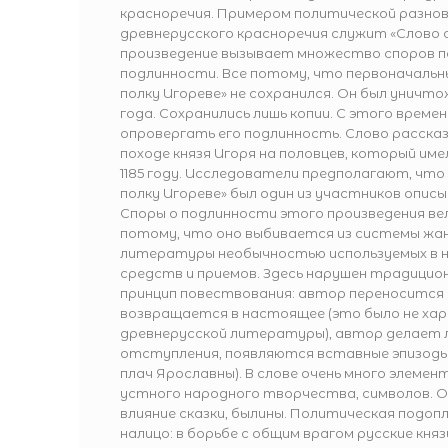
красноречия. Примером политической разно
древнерусского красноречия служит «Слово о
произведение вызывает множество споров по
подлинности. Все потому, что первоначальн
полку Игореве» не сохранился. Он был уничто
года. Сохранились лишь копии. С этого време
опровергать его подлинность. Слово расска
походе князя Игоря на половцев, который име
1185 году. Исследователи предполагают, что
полку Игореве» был один из участников опис
Споры о подлинности этого произведения ве
потому, что оно выбивается из системы жа
литературы необычностью используемых в 
средств и приемов. Здесь нарушен традицио
принцип повествования: автор переносится 
возвращается в настоящее (это было не ха
древнерусской литературы), автор делает 
отступления, появляются вставные эпизоды
плач Ярославны). В слове очень много элеме
устного народного творчества, символов. 
влияние сказки, былины. Политическая подоп
налицо: в борьбе с общим врагом русские кня