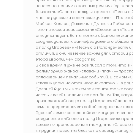
повество-ваниям о военных деяниях (ср. «chans
близости «Слова о полку Игореве» и «Песни о
многие русские и советские ученые — Полевой
Майков, Каллаш, Дашкевич, Дыпник и Робинсон 
генетическая зависимость «Слова» от «Песн
отсутствует. Есть только общность жанра,
сходных условиях раннефеодального обществ
о полку Игореве» н «Песнью о Роланде» есть 
отличия, и они не менее важны для истории 
эпоса Европы, чем сходства.
В свое время я уже не раз писал о том, что в
фольклорных жанра: «слава» и «плач» — просла
оплакиванием печальных событий. В самом «Сло
«славы» упоминаются неоднократно. И в друг
Древней Руси мы можем заметить то же соед
честь князей и «плача» по погибшим. Так, напр
признаков к «Слову о полку Игореве» «Слово о
земли» представляет собой соединение «плач
Русской земле со «славой» ее могущественн
соединение в «Слове о полку Игореве» жанра 
«слав» не противоречит тому, что «Слово о п
«трудная повесть» близко по своему жанру к «