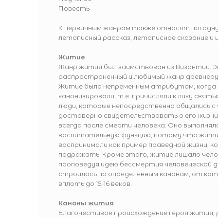
Повесть
К первичным жанрам также относят погодну
летописный рассказ, летописное сказание и 
Житие
Жанр жития был заимствован из Византии. 
распространенный и любимый жанр древнер
Житие было непременным атрибутом, когда 
канонизировали, т.е. причисляли к лику свят
люди, которые непосредственно общались с 
достоверно свидетельствовать о его жизни
всегда после смерти человека. Оно выполнял
воспитательную функцию, потому что жити
воспринимали как пример праведной жизни, 
подражать. Кроме этого, житие лишало чело
проповедуя идею бессмертия человеческой 
строилось по определенным канонам, от кот
вплоть до 15-16 веков.
Каноны жития
Благочестивое происхождение героя жития,