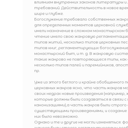
влиянием внутренних законов литературы 
требований. Действительность в новое вре
шире и глубже.
Богослужение требовало собственных жанро
для определенных моментов церковной служ
имели назначение в сложном монастырском б
чтение имело свою жанровую регламентацию
типов житий, несколько типов церковных пес
типов книг, регламентирующих богослужение,
монастырский быт, и т. д. В жанровую систе
такие жанрово не повторяющиеся типы, как 
несколько типов палей и паремийников, апос
пр.
Уже из этого беглого и крайне обобщенного 
церковных жанров ясно, что часть жанров мо
своих недрах новые произведения (например,
которые должны были создаваться в связи с
канонизациями),а часть жанров были строго
существующими произведениями, и создание 
них было невозможно.
Однако и те и другие не могли изменяться: ф
жанров были строго регламентированы осо