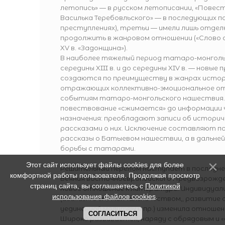
летопись» — в русском летописании, «Повест
Василька Теребовльского» — в последующих п
преступлениях), третьи — имели лишь отдел
продолжить в жанровом отношении («Слово о 
XV в. «Задонщина»).
В наиболее тяжелый период татаро-монголь
середины XIII в. и до середины XIV в. — новые
создаются по преимуществу в жанрах истор
отражающих коллективно-эмоциональное от
событиям татаро-монгольского нашествия.
повествование «сжимается» до информации 
назначения: преобладают записи об историч
рассказами о них. Исключение составляют 
рассказы о Батыевом нашествии, а в дальне
борьбы с татарами.
Этот сайт использует файлы cookies для более
Решительный перелом наступает в последней
комфортной работы пользователя. Продолжая просмотр
Веяния восточноевропейского Предвозрожден
страниц сайта, вы соглашаетесь с
Политикой
новое отношение к литературе. Индивидуали
использования файлов cookies
.
(исихазм с его молчальничеством,, развитие
уединенной молитвы и пр.) изменила отношени
СОГЛАСИТЬСЯ
Широко развивается, наряду с обрядовым и 