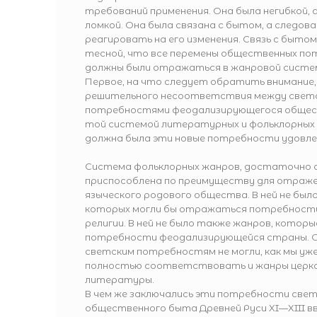
требований применения. Она была негибкой, 
ломкой. Она была связана с бытом, а следов
реагировать на его изменения. Связь с быто
тесной, что все перемены общественных п
должны были отражаться в жанровой систе
Первое, на что следует обратить внимание,
решительного несоответствия между свет
потребностями феодализирующегося общества
той системой литературных и фольклорных
должна была эти новые потребности удовл
Система фольклорных жанров, достаточно о
приспособлена по преимуществу для отраж
языческого родового общества. В ней не было
которых могли бы отражаться потребност
религии. В ней не было также жанров, котор
потребности феодализирующейся страны. О
светским потребностям не могли, как мы уж
полностью соответствовать и жанры церко
литературы.
В чем же заключались эти потребности свет
общественного быта Древней Руси XI—XIII вв