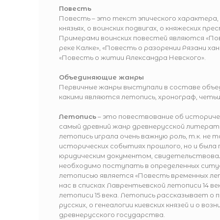
Повесть
Повесть – это текст эпического характера
князьях, о воинских подвигах, о княжеских пре
Примерами воинских повестей являются «По
реке Калке», «Повесть о разорении Рязани ха
«Повесть о житии Александра Невского».
Объединяющие жанры
Первичные жанры выступали в составе объе
какими являются летопись, хронограф, четьи
Летопись
– это повествование об историче
самый древний жанр древнерусской литерату
летопись играла очень важную роль, т.к. не 
исторических событиях прошлого, но и была
юридическим документом, свидетельствовал
необходимо поступать в определенных ситу
летописью является «Повесть временных ле
нас в списках Лаврентьевской летописи 14 ве
летописи 15 века. Летопись рассказывает о 
русских, о генеалогии киевских князей и о воз
древнерусского государства.