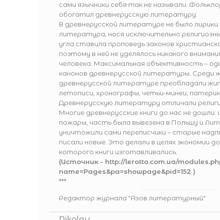
сами язычники себя так не называли. Фолькл
обогатил древнерусскую литературу.
В древнерусской литературе не было лирики
литература, нося исключительно религиозны
угла ставила проповедь законов христианск
поэтому в ней не уделялось никакого вниман
человека. Максимальная объективность – оди
канонов древнерусской литературы. Среди ж
древнерусской литературе преобладали жи
летописи, хронографы, четьи-минеи, патерик
Древнерусскую литературу отличали религи
Многие древнерусские книги до нас не дошли:
пожары, часть была вывезена в Польшу и Лит
уничтожили сами переписчики – старые надпи
писали новые. Это делали в целях экономии д
которого книги изготавливались.
(Источник -
http://lerotto.com.ua/modules.ph
name=Pages&pa=showpage&pid=152
)
***
Редактор журнала "Азов литературный"
Nikolay