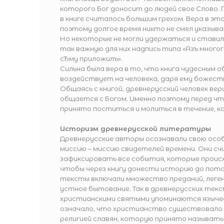
которого Бог доносит до людей свое Слово.
в книге считалось большим грехом. Вера в это
поэтому долгое время никто не смел указыват
Но некоторые не могли удержаться и ставил
так важную для них надпись типа «Азъ многог
сЂму приложилъ».
Сильна была вера в то, что книга чудесным 
воздействует на человека, даря ему божест
Общаясь с книгой, древнерусский человек вер
общается с Богом. Именно поэтому перед чт
принято поститься и молиться в течение, ка
Историзм древнерусской литературы
Древнерусские авторы осознавали свою осо
миссию – миссию свидетелей времени. Они сч
зафиксировать все события, которые происхо
чтобы через книгу донести историю до потом
тексты включали множество преданий, леген
устное бытование. Так в древнерусских текс
христианскими святыми упоминаются языче
означало, что христианство существовало н
религией славян, которую принято называть