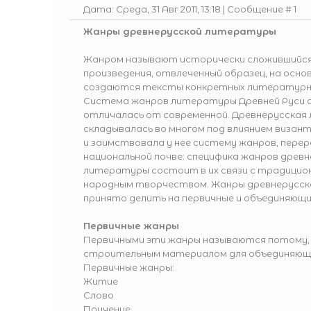
Дата: Среда, 31 Авг 2011, 13:18 | Сообщение #
1
Жанры древнерусской литературы
Жанром называют исторически сложившийс
произведения, отвлеченный образец, на осно
создаются тексты конкретных литературны
Система жанров литературы Древней Руси 
отличалась от современной. Древнерусска
складывалась во многом под влиянием виза
и заимствовала у нее систему жанров, перер
национальной почве: специфика жанров древ
литературы состоит в их связи с традицио
народным творчеством. Жанры древнерусс
принято делить на первичные и объединяющи
Первичные жанры
Первичными эти жанры называются потому, 
строительным материалом для объединяющи
Первичные жанры:
Житие
Слово
Поучение