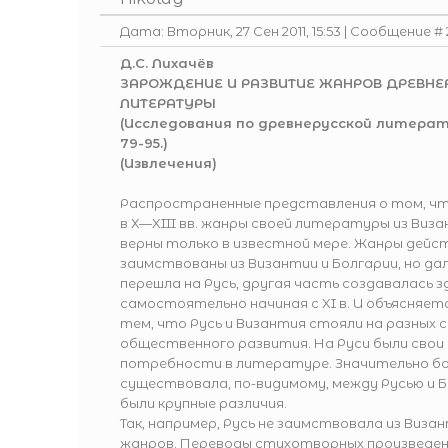
Дата: Вторник, 27 Сен 2011, 15:53 | Сообщение #
Д.С. Лихачёв
ЗАРОЖДЕНИЕ И РАЗВИТИЕ ЖАНРОВ ДРЕВНЕ
ЛИТЕРАТУРЫ
(Исследования по древнерусской литературе.
79-95.)
(Извлечения)
Распространенные представления о том, чт
в Х—XIII вв. жанры своей литературы из Виза
верны только в известной мере. Жанры дейс
заимствованы из Византии и Болгарии, но дал
перешла на Русь, другая часть создавалась з
самостоятельно начиная с XI в. И объясняет
тем, что Русь и Византия стояли на разных 
общественного развития. На Руси были сво
потребности в литературе. Значительно б
существовала, по-видимому, между Русью и Б
были крупные различия.
Так, например, Русь не заимствовала из Виз
жанров. Переводы стихотворных произведени