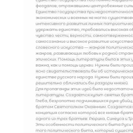
феодалов, отражавшими центробежные сил
Единство государства при недостаточност
экономических и военных не могло существов
интенсивного развития личных патриотичес
удержать единство, требовались высокая о
чувство чести, верности, самоотверженно
самосознание и высокое развитие искусства
словесного искусства — жанров политическо
жанров, развивающих любовь к родной стране
эпических. Помощь литературы была в этих 
важна, как и помощь церкви. Нужны были про
ясно свидетельствовали бы об историческо
единстве русского народа. Нужны были произ
решительно обличались бы раздоры князей.
Для пропаганды этих идей было недостаточ
литературы. Создаётся культ святых брать
Глеба, безропотно подчинившихся руке убийц,
братом Святополком Окаянным. Создается 
концепция согласно которой все князья-бра
одного из трех братьев: Рюрика, Синеуса и Т
Эти особенности политического быта Руси
того политического быта, который существ