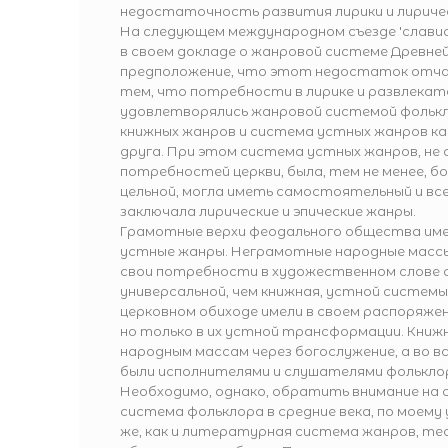
недостаточность развития лирики и лиричес
На следующем международном съезде 'слависто
в своем докладе о жанровой системе Древней
предположение, что этот недостаток отч
тем, что потребности в лирике и развлекат
удовлетворялись жанровой системой фольк
книжных жанров и система устных жанров ка
друга. При этом система устных жанров, не
потребностей церкви, была, тем не менее, бо
цельной, могла иметь самостоятельный и вс
заключала лирические и эпические жанры.
Грамотные верхи феодального общества имел
устные жанры. Неграмотные народные масс
свои потребности в художественном слове 
универсальной, чем книжная, устной системы 
церковном обиходе имели в своем распоряжен
но только в их устной трансформации. Кни
народным массам через богослужение, а во в
были исполнителями и слушателями фольклор
Необходимо, однако, обратить внимание на 
система фольклора в средние века, по моему
же, как и литературная система жанров, тес