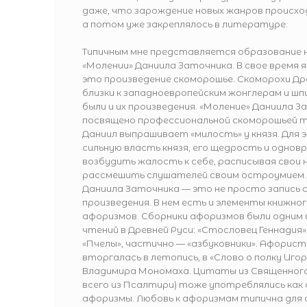
даже, что зарождение новых жанров происхо
а потом уже закреплялось в литературе.
Типичным мне представляется образование н
«Молении» Даниила Заточника. В свое время я
это произведение скоморошье. Скоморохи Др
близки к западноевропейским жонглерам и шп
были и их произведения. «Моление» Даниила 
посвящено профессиональной скоморошьей те
Даниил выпрашивает «милость» у князя. Для 
сильную власть князя, его щедрость и одно
возбудить жалость к себе, расписывая свои 
рассмешить слушателей своим остроумием.
Даниила Заточника — это не просто запись 
произведения. В нем есть и элементы книжно
афоризмов. Сборники афоризмов были одним 
чтений в Древней Руси: «Стословец Геннадия»
«Пчелы», частично — «азбуковники». Афорист
вторгалась в летопись, в «Слово о полку Игор
Владимира Мономаха. Цитаты из Священного 
всего из Псалтири) тоже употреблялись как 
афоризмы. Любовь к афоризмам типична для 