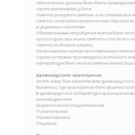
обязательно должны были быть праведникам
часто вымаливали у Бога.
Святой рождался святым, а не становился и
Святой отличался аскетическим образом жи
в уединении и молитве.
Обязательным атрибутом жития было описа
происходили при жизни святого и после его с
Святой не боялся смерти.
Заканчивалось житие прославлением святого
Одним из первых произведений житийного жа
литературе было житие святых князей Борис
Древнерусское красноречие
Этот жанр был заимствован древнерусской
Византии, где красноречие было формой ора
В древнерусской литературе красноречие в
разновидностях:
Дидактическое (поучительное)
Политическое
Торжественное
Поучение