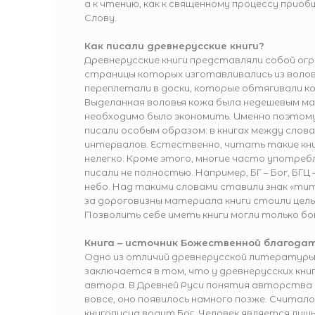
а к чтению, как к священному процессу приоб
Слову.
Как писали древнерусские книги?
Древнерусские книги представляли собой ог
страницы которых изготавливались из воловь
переплетали в доски, которые обтягивали ко
Выделанная воловья кожа была недешевым м
необходимо было экономить. Именно поэтому
писали особым образом: в книгах между слова
интервалов. Естественно, читать такие кни
нелегко. Кроме этого, многие часто употре
писали не полностью. Например, БГ – Бог, БГЦ 
небо. Над такими словами ставили знак «титл
за дороговизны материала книги стоили целы
Позволить себе иметь книги могли только бо
Книга – источник Божественной благода
Одно из отличий древнерусской литературы
заключается в том, что у древнерусских книг
автора. В Древней Руси понятия авторства
вовсе, оно появилось намного позже. Считало
книгописца водит Бог. Человек является лишь