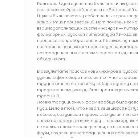
Болгарии. Идеи единства были отличны уже 
они касались Русской земли, а не Болгарской 
Нужны были поэтому собственные произведе
жанры этих произведений. Вот почему, несмо
взаимодополняющих систем жанров — литер
фольклорных, русская литература XI—XIII вв.
процессе жанрообразования. Разными путями,
постоянно возникают произведения, котор
от традиционных систем жанров, разрушают
объединяют.
В результате поисков новых жанров в русско
думаю, в фольклоре появляется много произ
трудно отнести к какому-нибудь одному про
традиционному жанру. Эти произведения ст
традиций.
Ломка традиционных форм вообще была дово
Руси. Дело в том, что новая, явившаяся на Ру
высокая, создавшая первоклассную интеллиг
слоем на народную культуру — слоем хрупким
не только плохие последствия, но и хорошие:
форм, появление внетрадиционных произведе