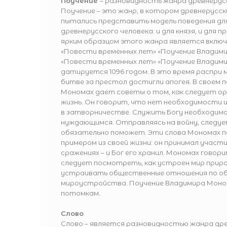
Поучение
– разновидность жанра древнерус
Поучение – это жанр, в котором древнерусс
пытались представить модель поведения дл
древнерусского человека: и для князя, и для
ярким образцом этого жанра является включ
«Повести временных лет» «Поучение Владими
«Повести временных лет» «Поучение Владим
датируется 1096 годом. В это время распри 
битве за престол достигли апогея. В своем 
Мономах дает советы о том, как следует о
жизнь. Он говорит, что нет необходимости 
в затворничестве. Служить Богу необходимо
нуждающимся. Отправляясь на войну, следуе
обязательно поможет. Эти слова Мономах
примером из своей жизни: он принимал участи
сражениях – и Бог его хранил. Мономах говор
следует посмотреть, как устроен мир прир
устраивать общественные отношения по об
мироустройства. Поучение Владимира Моно
потомкам.
Слово
Слово – является разновидностью жанра др