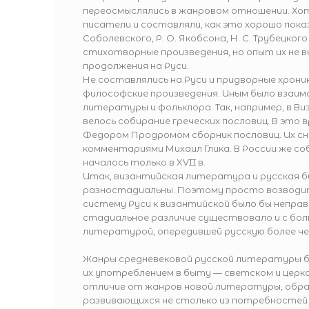
переосмыслялись в жанровом отношении. Хот
писатели и составляли, как это хорошо показ
Соболевского, Р. О. Якобсона, Н. С. Трубецкого
стихотворные произведения, но опыт их не 
продолжения на Руси.
Не составлялись на Руси и придворные хрони
философские произведения. Иным было взаи
литературы и фольклора. Так, например, в Виз
велось собирание греческих пословиц. В это
Федором Продромом сборник пословиц. Их сн
комментариями Михаил Глика. В России же со
началось только в XVII в.
Итак, византийская литература и русская б
разностадиальны. Поэтому просто возводи
систему Руси к византийской было бы непра
стадиальное различие существовало и с бол
литературой, опередившей русскую более че
Жанры средневековой русской литературы б
их употреблением в быту — светском и церко
отличие от жанров новой литературы, обра
развивающихся не столько из потребностей 