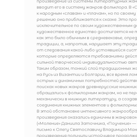
произведение из системы литературных жанро
вводит его в систему жанров фольклора. В «
к народным «славам» и «плачам», но по своем
решению оно приближается к сказке. Это пр
исключительное по своим художественным д
художественное единство достигается не т
как это было обычным в средневековье, опре
традиции, а, напротив, нарушает эту трад
от следования какой-либо устоявшейся сист
которые определяются требованиями дейс
сильной творческой индивидуальностью авт
Таким образом, тонкий слой традиционных ж
на Русь из Византии и Болгарии, все время ло
острых и динамичных потребностей действ
поисках новых жанров древнерусские книжники
обращались к фольклорным жанрам, но не пер
механически в книжную литературу, а создав
соединения книжных элементов и фольклорны
В этой обстановке интенсивного жанрообр
произведения оказались единичны в жанрово
(«Моление» Даниила Заточника, «Поучение» 
письмо к Олегу Святославичу Владимира Мон
произведения получили устойчивое продолже