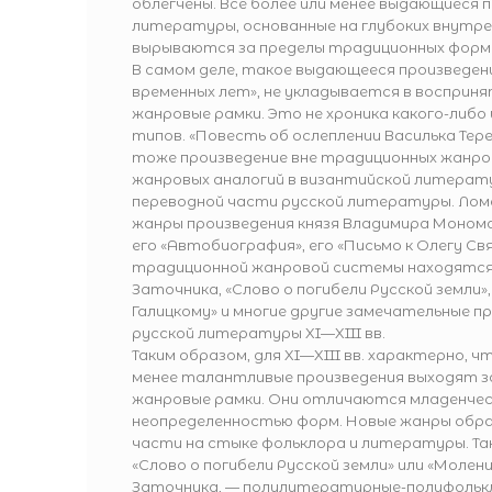
облегчены. Все более или менее выдающиеся 
литературы, основанные на глубоких внутр
вырываются за пределы традиционных форм
В самом деле, такое выдающееся произведени
временных лет», не укладывается в восприня
жанровые рамки. Это не хроника какого-либо
типов. «Повесть об ослеплении Василька Тер
тоже произведение вне традиционных жанров
жанровых аналогий в византийской литерату
переводной части русской литературы. Ло
жанры произведения князя Владимира Мономах
его «Автобиография», его «Письмо к Олегу Св
традиционной жанровой системы находятся
Заточника, «Слово о погибели Русской земли»
Галицкому» и многие другие замечательные п
русской литературы XI—XIII вв.
Таким образом, для XI—XIII вв. характерно, ч
менее талантливые произведения выходят 
жанровые рамки. Они отличаются младенчес
неопределенностью форм. Новые жанры обр
части на стыке фольклора и литературы. Так
«Слово о погибели Русской земли» или «Молен
Заточника, — полулитературные-полуфольк