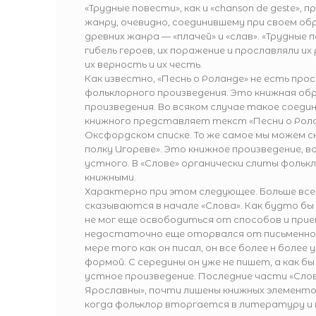
«Трудные повести», как и «chanson de geste», 
жанру, очевидно, соединившему при своем об
древних жанра — «плачей» и «слав». «Трудные
гибель героев, их поражение и прославляли и
их верность и их честь.
Как известно, «Песнь о Роланде» не есть про
фольклорного произведения. Это книжная о
произведения. Во всяком случае такое соеди
книжного представляет текст «Песни о Рола
Оксфордском списке. То же самое мы можем ск
полку Игореве». Это книжное произведение, в
устного. В «Слове» органически слиты фольк
книжными.
Характерно при этом следующее. Больше все
сказываются в начале «Слова». Как будто бы
не мог еще освободиться от способов и при
недостаточно еще оторвался от письменной
мере того как он писал, он все более н более
формой. С середины он уже не пишет, а как б
устное произведение. Последние части «Слов
Ярославны», почти лишены книжных элементов
когда фольклор вторгается в литературу 