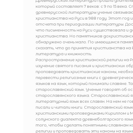
Древнерусская литература прошла длительн
который составляет 7 веков: с 9 по 15 века. 
древнерусской литературы ученые связыва
христианства на Руси в 988 году. Этот год 
отсчета при периодизации литературы. До
что письменность на Руси существовала и д
христианства. Но памятников дохристианс
обнаружено очень мало. По имеющимся памят
сказать, что до принятия христианства на
литература и книжность.
Распространение христианской религии на Р
изучение святого писания и христианских о
проповедовать христианские каноны, необх
перевести религиозные книги с древнегречес
языков на язык, который понимали славяне. Т
старославянский язык. Ученые говорят об 
старославянского языка. Старославянский я
литературный язык всех славян. На нем не го
писали и читали книги. Старославянский язык
христианскими проповедниками Кириллом и 
солунского диалекта древнеболгарского язык
того, чтобы сделать понятными славянам к
религии и проповедовать эти каноны на языке