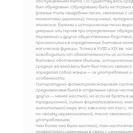
обслуживанием быта. По существу весь сре
был обрядовым. Обрядовыми были не только 
(разные типы свадебных песен, связанных с 
моментами церемоний, похоронных, праздничных
эпические. Былины и исторические песни выро
умерших или героев при определенных обряда
поражений и других общественных бедствий.
произносились в определенные бытовые мом
магические функции. Только в XVIII и XIX вв. ч
освободились от обязательности их исполне
бытовой обстановке (былины, исторические пе
средние же века весь быт был тесно связан с
определял собой жанры — их употребление и
особенности.
Литературно-фольклорная жанровая систем
средневековья была в отдельных своих частя
других — менее жесткой, но если ее брать в ц
традиционной, сильно формализованной, мал
значительной мере это зависело от того, ч
по-своему церемониальной, тесно связанной 
употреблением.
Чем более она была жесткой, тем настоятел
подвергалась изменению в связи с изменениям