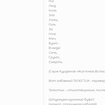
Гол
Люд.
Коль
Зла
Ложь,
Голь
За
Нож .
Меч,
Бунт -
В медь!
Сечь,
Грунт,
Смерть.
(Серж Курдюков «Жил Князь Вслас
Вот забавный ТЕЛЕСТИХ - перев
Телестих – стихотворение, посл
Штурмуем кухонный буфеТ,
(резной, старинная работА)