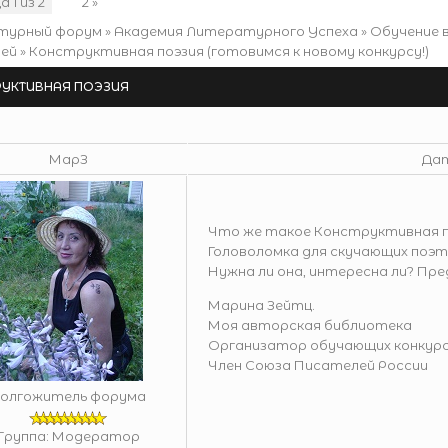
ца
1
из
2
1
2
»
турный форум
»
Академия Литературного Успеха
»
Обучение 
ей
»
Конструктивная поэзия
(готовимся к новому конкурсу!)
РУКТИВНАЯ ПОЭЗИЯ
МарЗ
Дат
Что же такое Конструктивная по
Головоломка для скучающих поэто
Нужна ли она, интересна ли? Пре
Марина Зейтц.
Моя авторская библиотека
Организатор обучающих конкурс
Член Союза Писателей России
олгожитель форума
Группа: Модератор