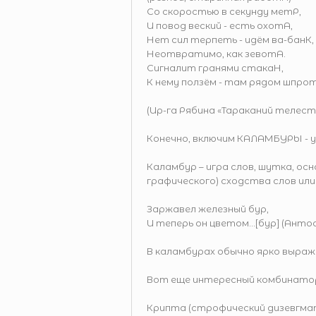
Со скоростью в секунду метР,
И повод веский - есть охотА,
Нет сил терпеть - идём ва-банК,
Неотвратимо, как зевотА.
Сигналит гранями стакаН,
К нему ползём - там рядом шпро
(Ир-га Рябина «Тараканий телест
Конечно, включим КАЛАМБУРЫ - у
Каламбур – игра слов, шутка, осн
графического) сходства слов или
Заржавел железный бур,
И теперь он цветом...[бур] (Анто
В каламбурах обычно ярко выраж
Вот еще интересный комбинатор
Крипта (строфический дизевгма