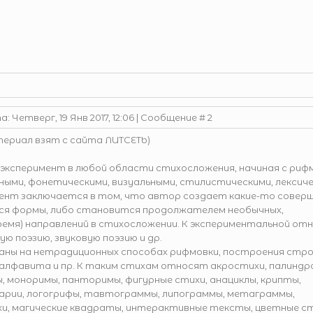
: Четверг, 19 Янв 2017, 12:06 | Сообщение #
2
риал взят с сайта ЛИТСЕТЬ)
 эксперимент в любой области стихосложения, начиная с рифм
ными, фонетическими, визуальными, стилистическими, лексиче
мент заключается в том, что автор создает какие-то совер
еся формы, либо становится продолжателем необычных,
емя) направлений в стихосложении. К экспериментальной от
ю поэзию, звуковую поэзию и др.
аны на нетрадиционных способах рифмовки, построения стро
 алфавита и пр. К таким стихам относят акростихи, палиндр
, моноримы, панторимы, фигурные стихи, анациклы, крипты,
арии, логогрифы, тавтограммы, липограммы, метаграммы,
и, магические квадраты, интерактивные тексты, цветные ст