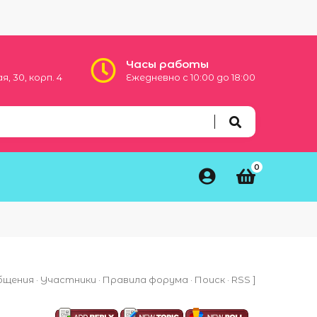
Часы работы
, 30, корп. 4
Ежедневно с 10:00 до 18:00
0
бщения
·
Участники
·
Правила форума
·
Поиск
·
RSS
]