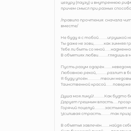
цезуру (паузу) и внутреннюю рифм
причем смысл при разных способ
/правило прочтения: сначала чи
вместе/
Не буду я с тобой..........игрушкой
Ты даже не зови,...........как зимняя г
Тебе ли быть со мной.......надменн
В объятиях любви...........глядишь в 
Пусть разум одарён.........невед
Любовною рекой,............разлит в 
Я буду упоён...............твоим медо
Таинственной красой........поверж
Душа моя ликуй!............Как будто 
Дарует грешным власть......прозр
Горячий поцелуй............застынет 
Усиливая страсть...........так приз
В объятья завлечён.........найдя себ