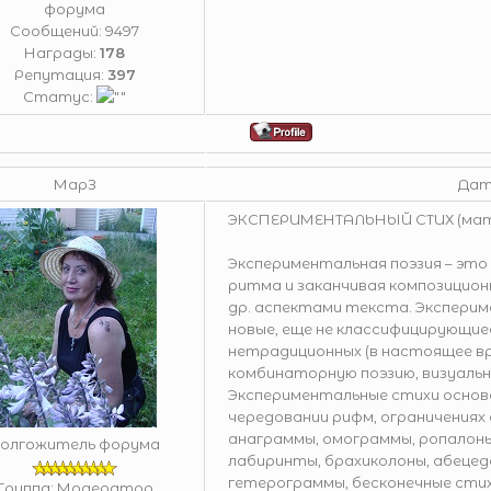
форума
Сообщений:
9497
Награды:
178
Репутация:
397
Статус:
МарЗ
Дата
ЭКСПЕРИМЕНТАЛЬНЫЙ СТИХ (мате
Экспериментальная поэзия – это
ритма и заканчивая композицион
др. аспектами текста. Экспери
новые, еще не классифицирующи
нетрадиционных (в настоящее вр
комбинаторную поэзию, визуальну
Экспериментальные стихи основ
чередовании рифм, ограничениях
анаграммы, омограммы, ропалоны
олгожитель форума
лабиринты, брахиколоны, абецед
гетерограммы, бесконечные стих
Группа: Модератор