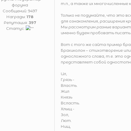
т.п., а также их многочисленные 
форума
Сообщений:
9497
Только не подумайте, что это вс
Награды:
178
для ознакомления, расширения к
Репутация:
397
Мы рассмотрим разные варианты,
Статус:
именно будем пробовать писать
Вот с того же сайта пример бра
Брахиколон – стихотворение ил
односложного слова, т.е. это од
представляет собой одностопн
Ил,
Грязь -
Власть.
Жил
Князь
Всласть.
Хлыщ -
Зол,
Лют.
Нищ,