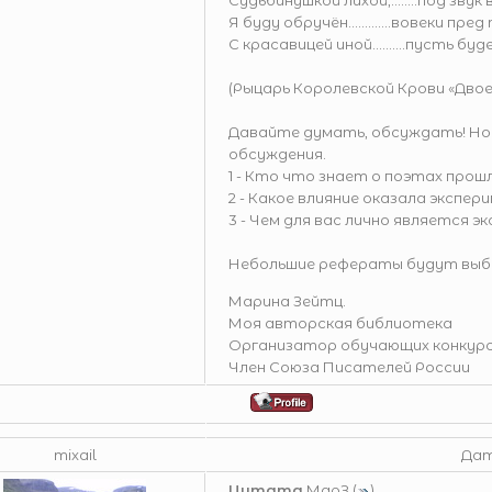
Судьбинушкой лихой,........под звук
Я буду обручён.............вовеки пре
С красавицей иной..........пусть б
(Рыцарь Королевской Крови «Двое
Давайте думать, обсуждать! Ном
обсуждения.
1 - Кто что знает о поэтах прош
2 - Какое влияние оказала экспе
3 - Чем для вас лично является
Небольшие рефераты будут выбо
Марина Зейтц.
Моя авторская библиотека
Организатор обучающих конкурс
Член Союза Писателей России
mixail
Дата
Цитата
МарЗ
(
)