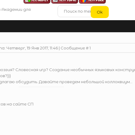
в Академии для
а: Четверг, 19 Янв 2017, 11:46 | Сообщение #
1
эзия? Словесная игр? Создание необычных языковых констру
в?)))
длагаю обсудить. Давайте проведем небольшой коллоквиум...
ов на сайте СП