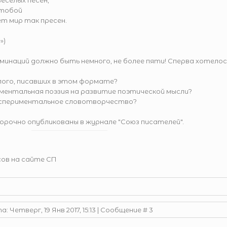
 весёлых песен,
д тобой
удет мир так пресен.
»)
инаций должно быть немного, не более пяти! Сперва хотелос
лого, писавших в этом формате?
риментальная поэзия на развитие поэтической мысли?
 экспериментальное словотворчество?
рочно опубликованы в журнале "Союз писателей".
ов на сайте СП
: Четверг, 19 Янв 2017, 15:13 | Сообщение #
3