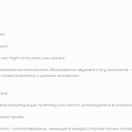
тЫ.
их»)
 нас тут есть классики жанра
ованная на комическом обыгрывании звукового (а у омонимов - 
 словосочетаний с разным значением.
сыч)
ена аллитерация, поэтому они часто используются в скорого
ный прием:
тон) − стихотворение, имеющее в каждой строке точно посе