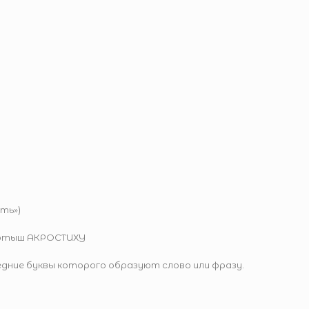
ть»)
ертыш АКРОСТИХУ
едние буквы которого образуют слово или фразу.