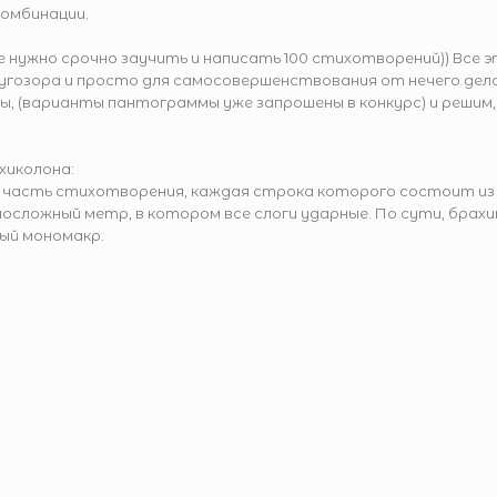
комбинации.
е нужно срочно заучить и написать 100 стихотворений)) Все 
ругозора и просто для самосовершенствования от нечего дела
 (варианты пантограммы уже запрошены в конкурс) и решим,
.
хиколона:
и часть стихотворения, каждая строка которого состоит из
носложный метр, в котором все слоги ударные. По сути, брах
ый мономакр.