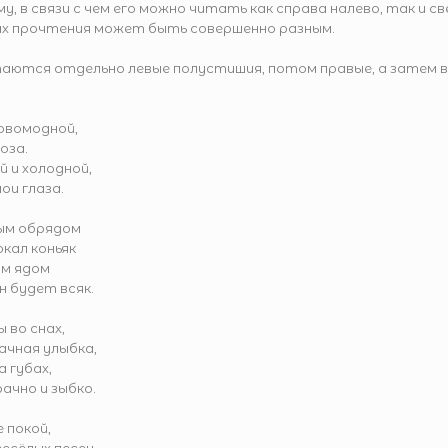
у, в связи с чем его можно читать как справа налево, так и св
ах прочтения может быть совершенно разным.
таются отдельно левые полустишия, потом правые, а затем 
 новомодной,
роза.
ой и холодной,
мои глаза.
омым обрядом
бокал коньяк
вым ядом
ен будет всяк.
бы во снах,
ачная улыбка,
на губах,
рачно и зыбко.
е покой,