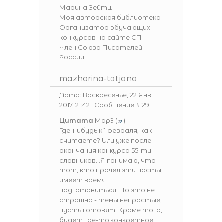
Марина Зейтц.
Моя авторская библиотека
Организатор обучающих
конкурсов на сайте СП
Член Союза Писателей
России
mazhorina-tatjana
Дата: Воскресенье, 22 Янв
2017, 21:42 | Сообщение #
29
Цитата
МарЗ
(
)
Где-нибудь к 1 февраля, как
считаете? Или уже после
окончания конкурса 55-ти
словников...Я понимаю, что
тот, кто прочел эти посты,
имеет время
подготовиться. Но это не
страшно - темы непростые,
пусть готовят. Кроме того,
будет где-то конкретное