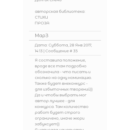
авторская библиотека:
СТИХИ
ПРОЗА
МарЗ
Дата: Суббота, 28 Янв 2017,
14:13 | Сообщение #
35
Я составила положение,
вроде все там подробно
обозначила - что писать и
сколько на одну номинацию.
Также будет внеконкурс -
для избыточных творений))
Да и чтобы выбрать мог
автор лучшее - для
конкурса. Там количество
работ будет строго
ограничено, иначе жюри
забуксует))
Я написала начальству,