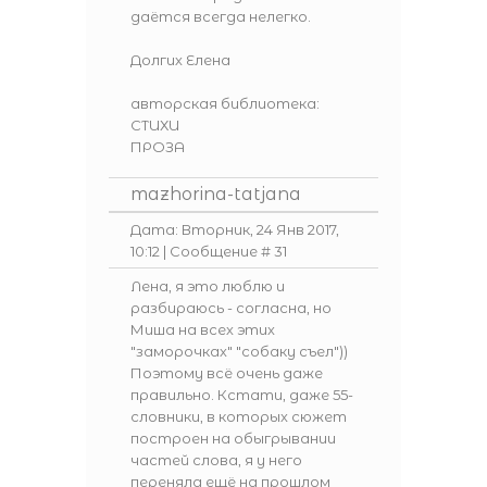
даётся всегда нелегко.
Долгих Елена
авторская библиотека:
СТИХИ
ПРОЗА
mazhorina-tatjana
Дата: Вторник, 24 Янв 2017,
10:12 | Сообщение #
31
Лена, я это люблю и
разбираюсь - согласна, но
Миша на всех этих
"заморочках" "собаку съел"))
Поэтому всё очень даже
правильно. Кстати, даже 55-
словники, в которых сюжет
построен на обыгрывании
частей слова, я у него
переняла ещё на прошлом