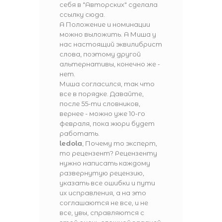
себя в "Авторских" сделала
ссылку сюда.
А Положение и номинации
можно выложить. А Миша у
нас настоящий эквилибрист
слова, поэтому другой
альтернативы, конечно же -
нет.
Миша согласился, так что
все в порядке. Давайте,
после 55-ти словников,
вернее - можно уже 10-го
февраля, пока жюри будет
работать.
ledola
, Почему то эксперт,
то рецензент? Рецензенту
нужно написать каждому
развернутую рецензию,
указать все ошибки и пути
их исправления, а на это
соглашаются не все, и не
все, увы, справляются с