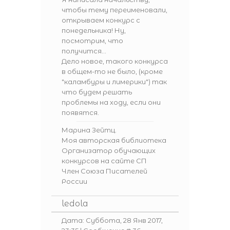
чтобы тему переименовали,
открываем конкурс с
понедельника! Ну,
посмотрим, что
получится...
Дело новое, такого конкурса
в общем-то не было, (кроме
"каламбуры и лимерики") так
что будем решать
проблемы на ходу, если они
появятся.
Марина Зейтц.
Моя авторская библиотека
Организатор обучающих
конкурсов на сайте СП
Член Союза Писателей
России
ledola
Дата: Суббота, 28 Янв 2017,