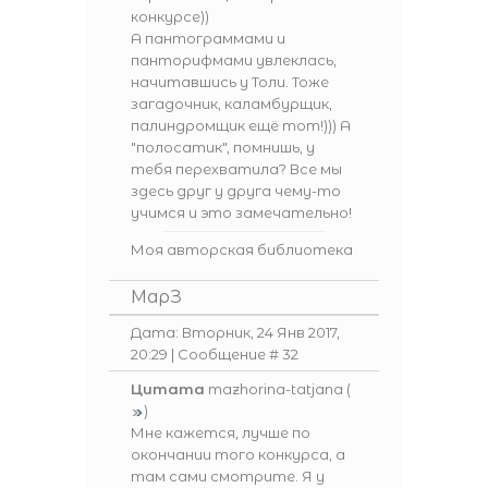
конкурсе))
А пантограммами и
панторифмами увлеклась,
начитавшись у Толи. Тоже
загадочник, каламбурщик,
палиндромщик ещё тот!))) А
"полосатик", помнишь, у
тебя перехватила? Все мы
здесь друг у друга чему-то
учимся и это замечательно!
Моя авторская библиотека
МарЗ
Дата: Вторник, 24 Янв 2017,
20:29 | Сообщение #
32
Цитата
mazhorina-tatjana
(
)
Мне кажется, лучше по
окончании того конкурса, а
там сами смотрите. Я у