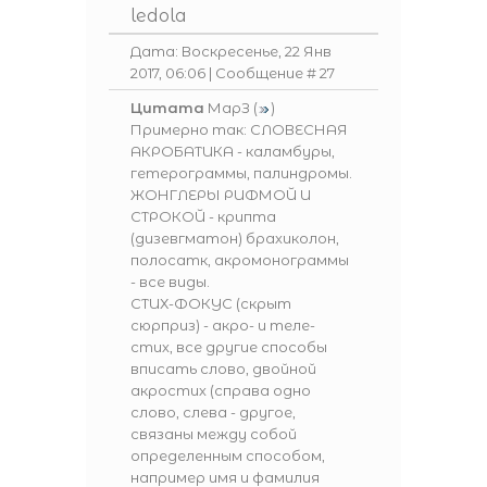
ledola
Дата: Воскресенье, 22 Янв
2017, 06:06 | Сообщение #
27
Цитата
МарЗ
(
)
Примерно так: СЛОВЕСНАЯ
АКРОБАТИКА - каламбуры,
гетерограммы, палиндромы.
ЖОНГЛЕРЫ РИФМОЙ И
СТРОКОЙ - крипта
(дизевгматон) брахиколон,
полосатк, акромонограммы
- все виды.
СТИХ-ФОКУС (скрыт
сюрприз) - акро- и теле-
стих, все другие способы
вписать слово, двойной
акростих (справа одно
слово, слева - другое,
связаны между собой
определенным способом,
например имя и фамилия