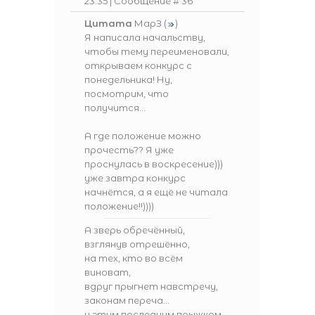
23:35 | Сообщение #
36
Цитата
МарЗ
(
)
Я написала начальству,
чтобы тему переименовали,
открываем конкурс с
понедельника! Ну,
посмотрим, что
получится...
А где положение можно
прочесть?? Я уже
проснулась в воскресение)))
уже завтра конкурс
начнётся, а я ещё не читала
положение!!))))
А зверь обречённый,
взглянув отрешённо,
на тех, кто во всём
виноват,
вдруг прыгнет навстречу,
законам переча...
и этим последним прыжком