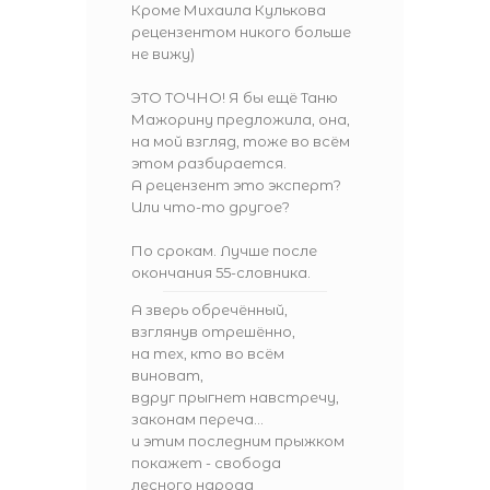
Кроме Михаила Кулькова
рецензентом никого больше
не вижу)
ЭТО ТОЧНО! Я бы ещё Таню
Мажорину предложила, она,
на мой взгляд, тоже во всём
этом разбирается.
А рецензент это эксперт?
Или что-то другое?
По срокам. Лучше после
окончания 55-словника.
А зверь обречённый,
взглянув отрешённо,
на тех, кто во всём
виноват,
вдруг прыгнет навстречу,
законам переча...
и этим последним прыжком
покажет - свобода
лесного народа