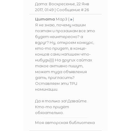
Дата: Воскресенье, 22 Янв
2017, 01:49 | Сообщение #
26
Цитата
МарЗ
(
)
Я не знаю, почему нашим
поэтам и прозаикам все это
будет неинтересно? а
вдруг? Ну, откроем конкурс,
кто-то придет, в конце-
концов сами напишем что-
нибудь)))) На других сайтах
такое активно пишут,
может туда объявления
дать, пригласить?
Оставляем эти ТРИ
номинации.
Да я только за! Давайте.
Кто-то придёт
обязательно.
Моя авторская библиотека