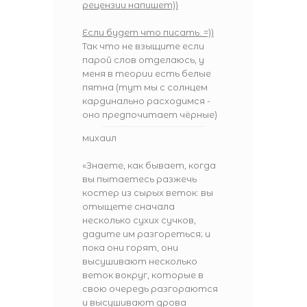
рецензии напишет))
Если будет что писать. =))
Так что не взыщите если
парой слов отделаюсь, у
меня в теории есть белые
пятна (тут мы с солнцем
кардинально расходимся -
оно предпочитает чёрные)
михаил
«Знаете, как бывает, когда
вы пытаетесь разжечь
костер из сырых веток: вы
отыщете сначала
несколько сухих сучков,
дадите им разгореться; и
пока они горят, они
высушивают несколько
веток вокруг, которые в
свою очередь разгораются
и высушивают дрова