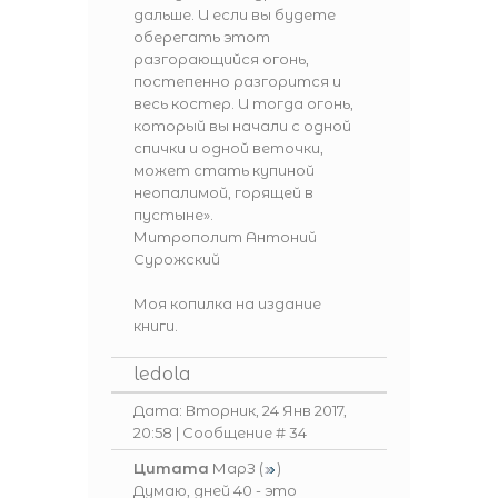
дальше. И если вы будете
оберегать этот
разгорающийся огонь,
постепенно разгорится и
весь костер. И тогда огонь,
который вы начали с одной
спички и одной веточки,
может стать купиной
неопалимой, горящей в
пустыне».
Митрополит Антоний
Сурожский
Моя копилка на издание
книги.
ledola
Дата: Вторник, 24 Янв 2017,
20:58 | Сообщение #
34
Цитата
МарЗ
(
)
Думаю, дней 40 - это