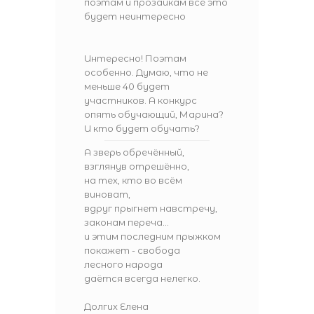
поэтам и прозаикам все это
будет неинтересно
Интересно! Поэтам
особенно. Думаю, что не
меньше 40 будет
участников. А конкурс
опять обучающий, Марина?
И кто будет обучать?
А зверь обречённый,
взглянув отрешённо,
на тех, кто во всём
виноват,
вдруг прыгнет навстречу,
законам переча...
и этим последним прыжком
покажет - свобода
лесного народа
даётся всегда нелегко.
Долгих Елена