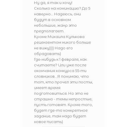
Ну да, я так и хочу!
Сколько на номинацию? До 5
наверно... Надеюсь, они
будут в основном
небольшие, жанр это
предполагает.
Кроме Михаила Кулькова
рецензентом никого больше
не вижу)))) Надо его
обрадовать)
Где-нибудь к 1 февраля, как
считаете? Или уже после
окончания конкурса 55-ти
словников...Я понимаю, что
тот, кто прочел эти посты,
имеет время
подготовиться. Но это не
страшно - темы непростые,
пусть готовят. Кроме того,
будет где-то конкретное
задание, там надо будет
новое писать)