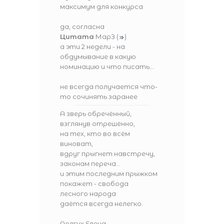
максимум для конкурса
да, согласна
Цитата
МарЗ
(
)
а эти 2 недели - на
обдумывание в какую
номинацию и что писать...
не всегда получается что-
то сочинять заранее
А зверь обречённый,
взглянув отрешённо,
на тех, кто во всём
виноват,
вдруг прыгнет навстречу,
законам переча...
и этим последним прыжком
покажет - свобода
лесного народа
даётся всегда нелегко.
Долгих Елена