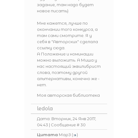
задание, там надо будет
новое писать)
Мне кажется, лучше по
окончании того конкурса, а
там сами смотрите. Я у
себя в "Авторских" сделала
ссылку сюда.
А Положение и номинации
можно выложить. А Миша у
нас настоящий эквилибрист
слова, поэтому другой
альтернативы, конечно же -
нет.
Моя авторская библиотека
ledola
Дата: Вторник, 24 Янв 2017,
04:43 | Сообщение #
30
Цитата
МарЗ
(
)